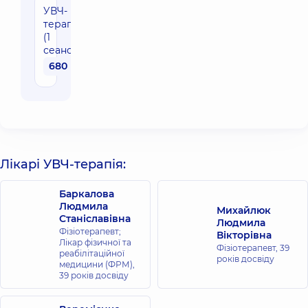
УВЧ-
терапія
(1
сеанс)
680 грн
Лікарі УВЧ-терапія:
Баркалова
Людмила
Михайлюк
Станіславівна
Людмила
Фізіотерапевт;
Вікторівна
Лікар фізичної та
Фізіотерапевт,
39
реабілітаційної
років досвіду
медицини (ФРМ),
39 років досвіду