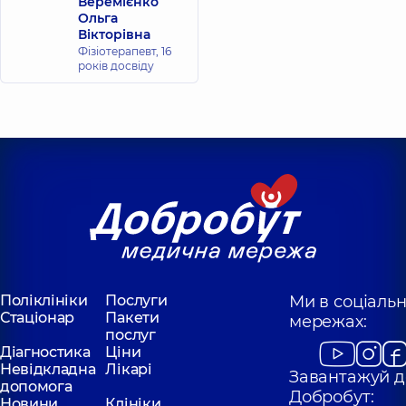
Веремієнко
Ольга
Вікторівна
Фізіотерапевт,
16
років досвіду
Поліклініки
Послуги
Ми в соціаль
Стаціонар
Пакети
мережах:
послуг
Діагностика
Ціни
Невідкладна
Лікарі
Завантажуй д
допомога
Добробут:
Новини
Клініки