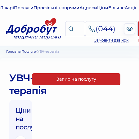
Лікарі
Послуги
Профільні напрями
Адреси
Ціни
Більше
Акції
(044) 495-2-888
Замовити дзвінок
Головна
Послуги
УВЧ-терапія
УВЧ-
Запис на послугу
терапія
Ціни
на
послуги: