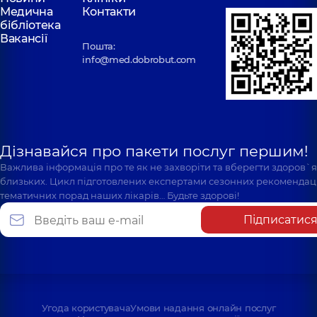
Медична
Контакти
бібліотека
Вакансії
Пошта:
info@med.dobrobut.com
Дізнавайся про пакети послуг першим!
Важлива інформація про те як не захворіти та вберегти здоров`
близьких. Цикл підготовлених експертами сезонних рекомендаці
тематичних порад наших лікарів… Будьте здорові!
Підписатис
Угода користувача
Умови надання онлайн послуг