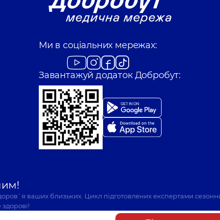
Ми в соціальних мережах:
Завантажуй додаток Добробут:
шим!
здоров`я ваших близьких. Цикл підготовлених експертами сезонн
 здорові!