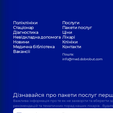
Поліклініки
Послуги
Стаціонар
Пакети послуг
Діагностика
Ціни
Невідкладна допомога
Лікарі
Новини
Клініки
Медична бібліотека
Контакти
Вакансії
Пошта:
info@med.dobrobut.com
Дізнавайся про пакети послуг пер
Важлива інформація про те як не захворіти та вберегти 
рекомендацій та тематичних порад наших лікарів… Будьте