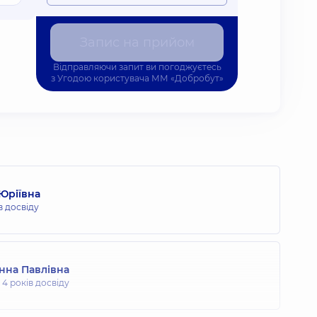
Запис на прийом
Відправляючи запит ви погоджуєтесь
з
Угодою користувача
ММ «Добробут»
Юріївна
в досвіду
нна Павлівна
,
4 років досвіду