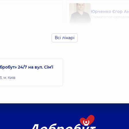
Юрченко Єгор А
Стоматолог-ортодон
Всі лікарі
бут» 24/7 на вул. Сім’ї
, м. Київ