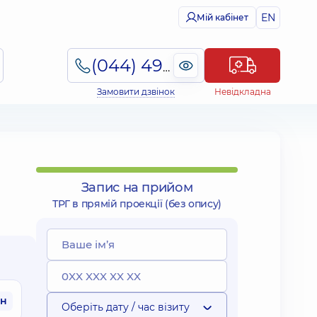
EN
Мій кабінет
(044) 495-2-888
Замовити дзвінок
Невідкладна
Запис на прийом
ТРГ в прямій проекції (без опису)
рн
Оберіть дату / час візиту