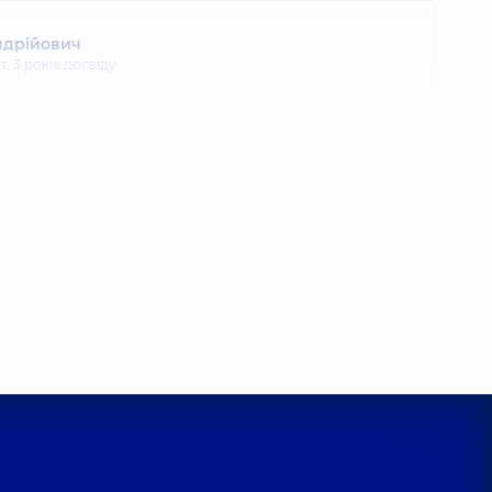
ндрійович
т,
3 років досвіду