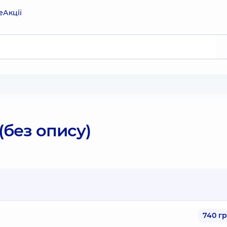
е
Акції
(без опису)
740 г