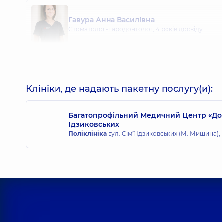
Гавура Анна Василівна
Стоматолог-пародонтолог,
4 років досвіду
Мельник Інна Вікторівна
Стоматолог-ортодонт,
8 років досвіду
Клініки, де надають пакетну послугу(и):
Багатопрофільний Медичний Центр «Добро
Ідзиковських
Поліклініка
вул. Сім'ї Ідзиковських (М. Мишина), 3