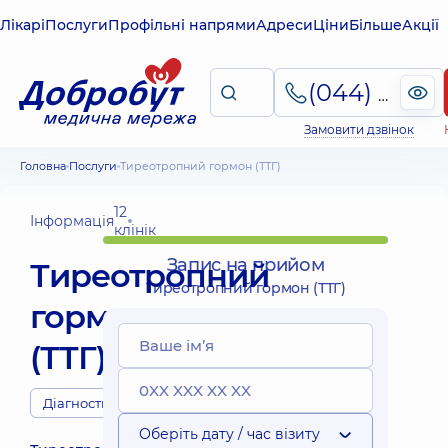
Лікарі
Послуги
Профільні напрями
Адреси
Ціни
Більше
Акції
(044) 495-2-888
Замовити дзвінок
Головна
Послуги
Тиреотропний гормон (ТТГ)
12
Інформація
клінік
Запис на прийом
Тиреотропний
Тиреотропний гормон (ТТГ)
гормон
(ТТГ)
Діагности
Оберіть дату / час візиту