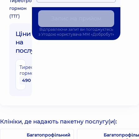
Тиреотропний
гормон
(ТТГ)
Запис на прийом
Відправляючи запит ви погоджуєтесь
Ціни
з
Угодою користувача
ММ «Добробут»
на
послуги:
Тиреотропний
гормон (ТТГ)
490 грн
Клініки, де надають пакетну послугу(и):
Багатопрофільний
Багатопрофіл