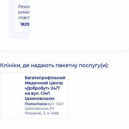
Реконструктивна
ринопластика /
пластика носа
182930 грн
Клініки, де надають пакетну послугу(и):
Багатопрофільний
Медичний Центр
«Добробут» 24/7
на вул. Сім’ї
Ідзиковських
Поліклініка
вул. Сім'ї
Ідзиковських (М.
Мишина), 3, м. Київ