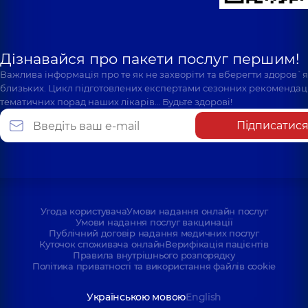
Дізнавайся про пакети послуг першим!
Важлива інформація про те як не захворіти та вберегти здоров`
близьких. Цикл підготовлених експертами сезонних рекомендаці
тематичних порад наших лікарів… Будьте здорові!
Підписатис
Угода користувача
Умови надання онлайн послуг
Умови надання послуг вакцинації
Публічний договір надання медичних послуг
Куточок споживача онлайн
Верифікація пацієнтів
Правила внутрішнього розпорядку
Політика приватності та використання файлів cookie
Українською мовою
English