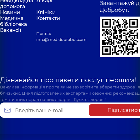
Невідкладна
Лікарі
Завантажуй д
допомога
Добробут:
Новини
Клініки
Медична
Контакти
бібліотека
Вакансії
Пошта:
info@med.dobrobut.com
Дізнавайся про пакети послуг першим!
Важлива інформація про те як не захворіти та вберегти здоров`
близьких. Цикл підготовлених експертами сезонних рекомендаці
тематичних порад наших лікарів… Будьте здорові!
Підписатис