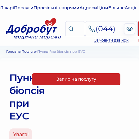
Лікарі
Послуги
Профільні напрями
Адреси
Ціни
Більше
Акції
(044) 495-2-888
Замовити дзвінок
Головна
Послуги
Пункційна біопсія при ЕУС
Пункційна
Запис на послугу
біопсія
при
ЕУС
Увага!