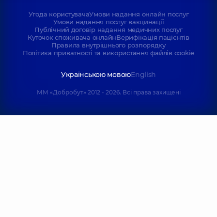
Угода користувача
Умови надання онлайн послуг
Умови надання послуг вакцинації
Публічний договір надання медичних послуг
Куточок споживача онлайн
Верифікація пацієнтів
Правила внутрішнього розпорядку
Політика приватності та використання файлів cookie
Українською мовою
English
ММ «Добробут» 2012 - 2026. Всі права захищені