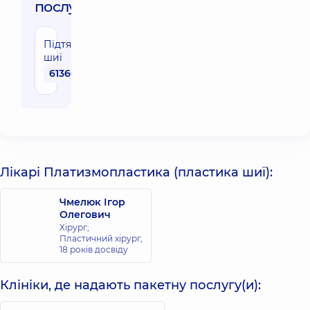
послуги:
Підтяжка
шиї
61360 грн
Лікарі Платизмопластика (пластика шиї):
Чмелюк Ігор
Олегович
Хірург;
Пластичний хірург,
18 років досвіду
Клініки, де надають пакетну послугу(и):