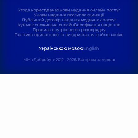
Угода користувача
Умови надання онлайн послуг
Умови надання послуг вакцинації
Публічний договір надання медичних послуг
Куточок споживача онлайн
Верифікація пацієнтів
Правила внутрішнього розпорядку
Політика приватності та використання файлів cookie
Українською мовою
English
ММ «Добробут» 2012 - 2026. Всі права захищені