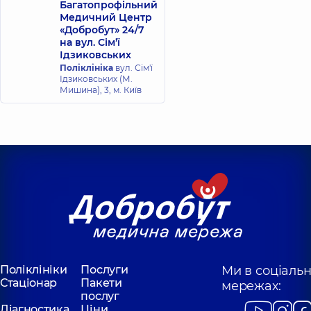
Багатопрофільний
Медичний Центр
«Добробут» 24/7
на вул. Сім’ї
Ідзиковських
Поліклініка
вул. Сім'ї
Ідзиковських (М.
Мишина), 3, м. Київ
Поліклініки
Послуги
Ми в соціаль
Стаціонар
Пакети
мережах:
послуг
Діагностика
Ціни