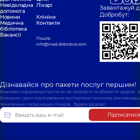
Невідкладна
Лікарі
Завантажуй д
допомога
Добробут:
Новини
Клініки
Медична
Контакти
бібліотека
Вакансії
Пошта:
info@med.dobrobut.com
Дізнавайся про пакети послуг першим!
Важлива інформація про те як не захворіти та вберегти здоров`
близьких. Цикл підготовлених експертами сезонних рекомендаці
тематичних порад наших лікарів… Будьте здорові!
Підписатис