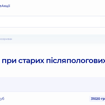
е
Акції
 розривах
б при старих післяпологови
губ
31020 г