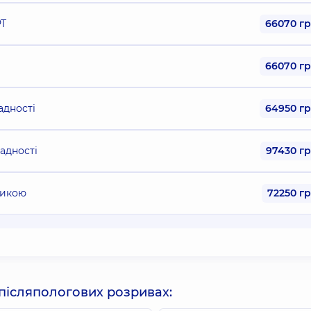
РТ
66070 г
66070 г
адності
64950 г
ладності
97430 г
тикою
72250 г
 післяпологових розривах: