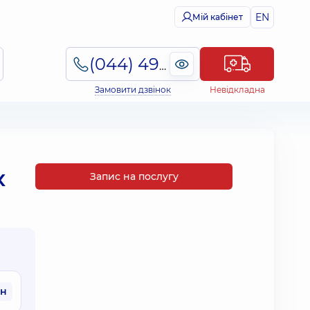
EN
Мій кабінет
(044) 495-2-888
Замовити дзвінок
Невідкладна
х
Запис на послугу
рн