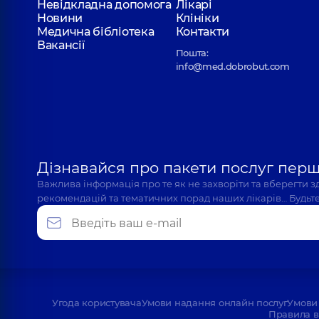
Невідкладна допомога
Лікарі
Новини
Клініки
Медична бібліотека
Контакти
Вакансії
Пошта:
info@med.dobrobut.com
Дізнавайся про пакети послуг пер
Важлива інформація про те як не захворіти та вберегти 
рекомендацій та тематичних порад наших лікарів… Будьте
Угода користувача
Умови надання онлайн послуг
Умови 
Правила в