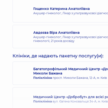
Гощенко Катерина Анатоліївна
Акушер-гінеколог; Лікар з ультразвукової діагно
Авдєєва Віра Анатоліївна
Акушер-гінеколог; Лікар з ультразвукової діагнос
гінекології,
21 років досвіду
Клініки, де надають пакетну послугу(и):
Багатопрофільний Медичний Центр «Доб
Миколи Бажана
Поліклініка
просп. Миколи Бажана, 12-А, м. Київ
Медичний Центр «Добробут» для всієї р
Поліклініка
вул. Євгена Коновальця 34-А, м. Київ