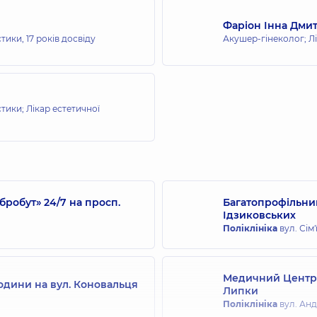
Фаріон Інна Дми
стики,
17 років досвіду
Акушер-гінеколог; Лі
тики; Лікар естетичної
робут» 24/7 на просп.
Багатопрофільний
Ідзиковських
Поліклініка
вул. Сім'
Медичний Центр 
одини на вул. Коновальця
Липки
Поліклініка
вул. Андр