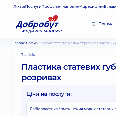
Лікарі
Послуги
Профільні напрями
Адреси
Ціни
Більш
Головна
Послуги
Пластика статевих губ при старих післяпологових
7 клінік
Пластика статевих гу
розривах
Ціни на послуги:
Лабіопластика / зменшення малих статевих 