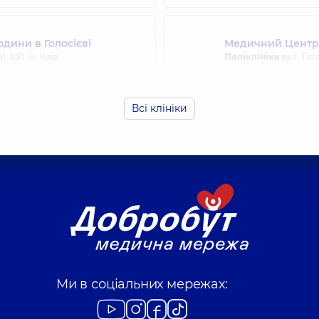
дини в Голосієві
Медичний Центр «
10/1, м. Київ
Поліклініка
вул. Тата
Всі клініки
ія та косметологія
осова), 71-Г, м. Київ
Ми в соціальних мережах: