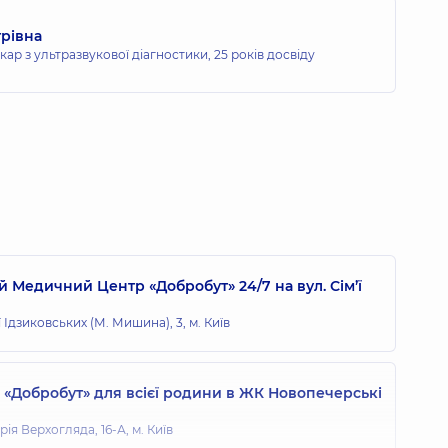
трівна
кар з ультразвукової діагностики,
25 років досвіду
 Медичний Центр «Добробут» 24/7 на вул. Сім’ї
ї Ідзиковських (М. Мишина), 3, м. Київ
«Добробут» для всієї родини в ЖК Новопечерські
ія Верхогляда, 16-А, м. Київ