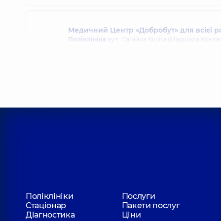
Медичний Центр «Добробут» для всієї ро
Поліклініка
вул. Самійла Кішки (Маршала Конєва), 
Медичний Центр «Добробут». Дерматолог
Поліклініка
вул. Юлії Здановської (Михайла Ломон
Поліклініки
Послуги
Стаціонар
Пакети послуг
Діагностика
Ціни