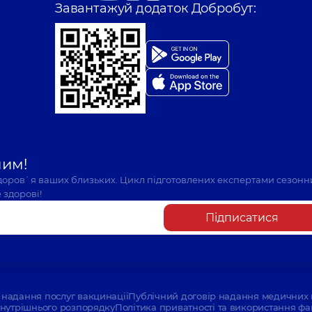
Завантажуй додаток Добробут:
шим!
здоров`я ваших близьких. Цикл підготовлених експертами сезонн
 здорові!
Підписатися
надання послуг вакцинації
Публічний договір надання медичних 
нутрішнього розпорядку
Політика приватності та використання фа