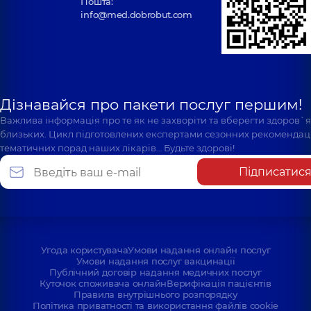
Пошта:
info@med.dobrobut.com
Дізнавайся про пакети послуг першим!
Важлива інформація про те як не захворіти та вберегти здоров`
близьких. Цикл підготовлених експертами сезонних рекомендаці
тематичних порад наших лікарів… Будьте здорові!
Підписатис
Угода користувача
Умови надання онлайн послуг
Умови надання послуг вакцинації
Публічний договір надання медичних послуг
Куточок споживача онлайн
Верифікація пацієнтів
Правила внутрішнього розпорядку
Політика приватності та використання файлів cookie