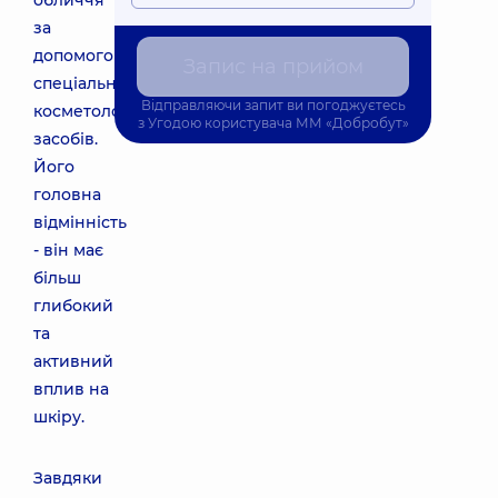
обличчя
за
допомогою
Запис на прийом
спеціальних
Відправляючи запит ви погоджуєтесь
косметологічних
з
Угодою користувача
ММ «Добробут»
засобів.
Його
головна
відмінність
- він має
більш
глибокий
та
активний
вплив на
шкіру.
Завдяки