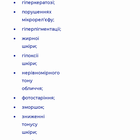
гіперкератозі;
порушеннях
мікрорел’єфу;
гіперпігментації;
жирної
шкіри;
гіпоксії
шкіри;
нерівномірного
тону
обличчя;
фотостаріння;
зморшок;
зниженні
тонусу
шкіри;