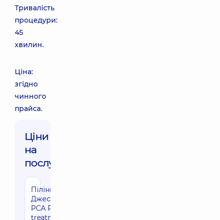
Тривалість
процедури:
45
хвилин.
Ціна:
згідно
чинного
прайса.
Ціни
на
послуги:
Пілінг
Джесснера
PCA Peel®
treatment