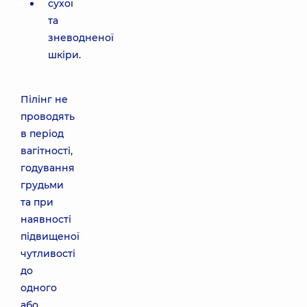
сухої
та
зневодненої
шкіри.
Пілінг не
проводять
в період
вагітності,
годування
грудьми
та при
наявності
підвищеної
чутливості
до
одного
або