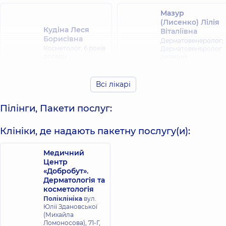
Мазур
(Лисенко) Лілія
Кудіна Леся
Віталіївна
Борисівна
Дерматовенеролог;
Косметолог,
6 років
Дерматовенеролог
досвіду
дитячий;
Косметолог,
9 років
досвіду
Всі лікарі
Максимова
Олена Сергіївна
Пілінги, Пакети послуг:
Дерматовенеролог;
Дерматовенеролог
Клініки, де надають пакетну послугу(и):
дитячий;
Дерматолог-хірург;
Косметолог;
Медичний
Трихолог,
8 років
Центр
досвіду
«Добробут».
Дерматологія та
косметологія
Поліклініка
вул.
Юлії Здановської
(Михайла
Ломоносова), 71-Г,