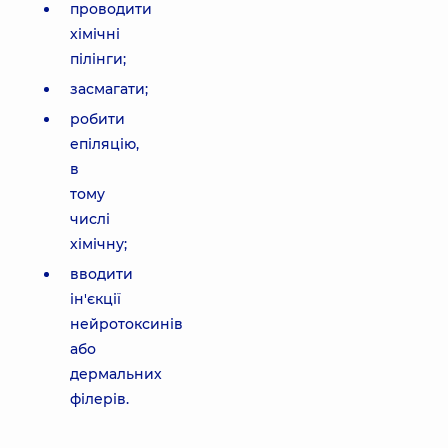
проводити
хімічні
пілінги;
засмагати;
робити
епіляцію,
в
тому
числі
хімічну;
вводити
ін'єкції
нейротоксинів
або
дермальних
філерів.