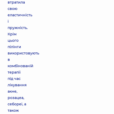
втратила
свою
еластичність
і
пружність.
Крім
цього
пілінги
використовують
в
комбінованій
терапії
під час
лікування
акне,
розацеа,
себореї, а
також