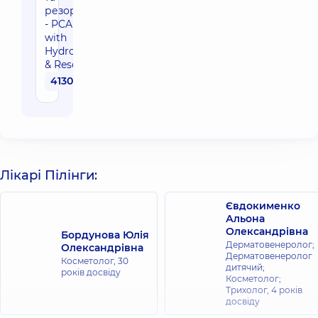
резорцином
- PCA Peel®
with
Hydroquinone
& Resorcinol
4130 грн
Лікарі Пілінги:
Євдокименко
Альона
Олександрівна
Бордунова Юлія
Дерматовенеролог;
Олександрівна
Дерматовенеролог
Косметолог,
30
дитячий;
років досвіду
Косметолог;
Трихолог,
4 років
досвіду