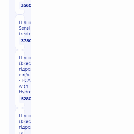
3560 грн
Пілінг
Sensi Peel
treatment
3780 грн
Пілінг
Джесснера з
гідрохіноном
відбілюючий
- PCA Peel®
with
Hydroquinone
5280 грн
Пілінг
Джесснера з
гідрохіноном
та