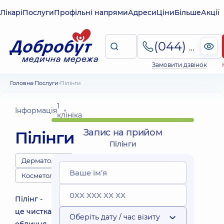
Лікарі
Послуги
Профільні напрями
Адреси
Ціни
Більше
Акції
(044) 495-2-888
Замовити дзвінок
Головна
Послуги
Пілінги
1
Інформація
клініка
Запис на прийом
Пілінги
Пілінги
Дерматологи
Косметологи
Пілінг -
це чистка
Оберіть дату / час візиту