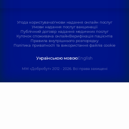
Угода користувача
Умови надання онлайн послуг
Умови надання послуг вакцинації
Публічний договір надання медичних послуг
Куточок споживача онлайн
Верифікація пацієнтів
Правила внутрішнього розпорядку
Політика приватності та використання файлів cookie
Українською мовою
English
ММ «Добробут» 2012 - 2026. Всі права захищені