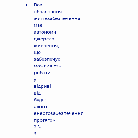
Все
обладнання
життєзабезпечення
має
автономні
джерела
живлення,
що
забезпечує
можливість
роботи
у
відриві
від
будь-
якого
енергозабезпечення
протягом
2,5-
3