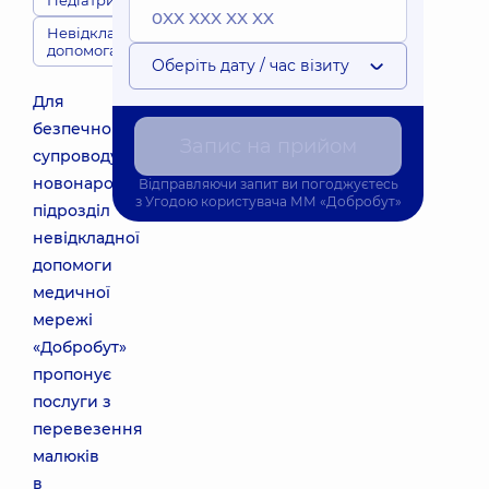
Педіатри
Невідкладна
допомога
Оберіть дату / час візиту
Для
безпечного
Запис на прийом
супроводу
новонародженого,
Відправляючи запит ви погоджуєтесь
з
Угодою користувача
ММ «Добробут»
підрозділ
невідкладної
допомоги
медичної
мережі
«Добробут»
пропонує
послуги з
перевезення
малюків
в