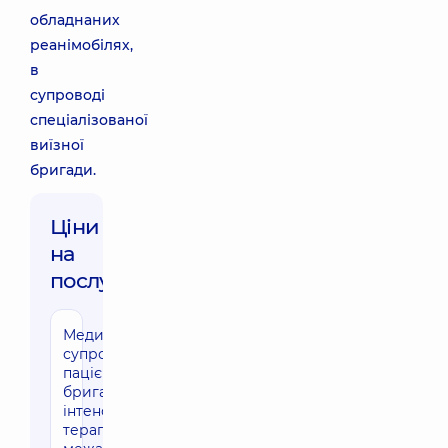
обладнаних
реанімобілях,
в
супроводі
спеціалізованої
виїзної
бригади.
Ціни
на
послуги:
Медичний
5720 грн
супровід
пацієнта
бригадою
інтенсивної
терапії в