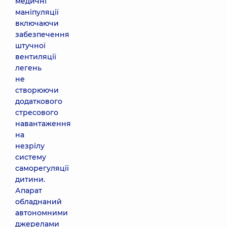
медичні
маніпуляції
включаючи
забезпечення
штучної
вентиляції
легень
не
створюючи
додаткового
стресового
навантаження
на
незрілу
систему
саморегуляції
дитини.
Апарат
обладнаний
автономними
джерелами