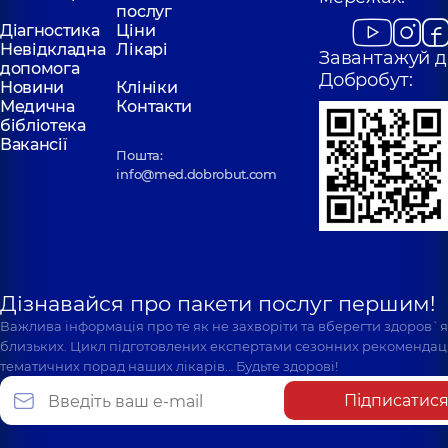
послуг
Діагностика
Ціни
Невідкладна
Лікарі
Завантажуй д
допомога
Добробут:
Новини
Клініки
Медична
Контакти
бібліотека
Вакансії
Пошта:
info@med.dobrobut.com
Дізнавайся про пакети послуг першим!
Важлива інформація про те як не захворіти та вберегти здоров`
близьких. Цикл підготовлених експертами сезонних рекомендаці
тематичних порад наших лікарів… Будьте здорові!
Підписатис