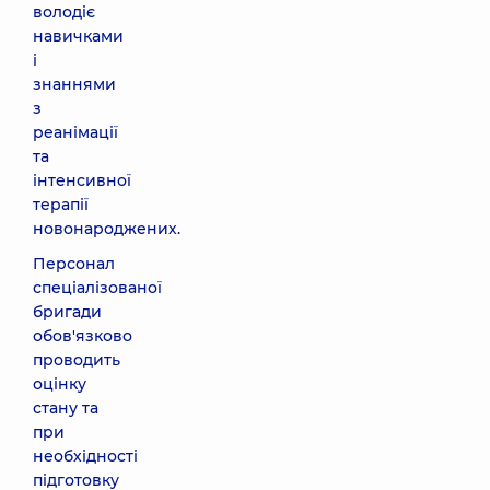
володіє
навичками
і
знаннями
з
реанімації
та
інтенсивної
терапії
новонароджених.
Персонал
спеціалізованої
бригади
обов'язково
проводить
оцінку
стану та
при
необхідності
підготовку