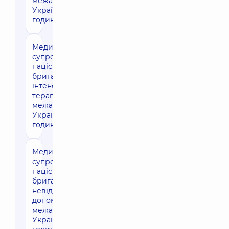
межах
України (1
година)
Медичний
5720 грн
супровід
пацієнта
бригадою
інтенсивної
терапії за
межами
України (1
година)
Медичний
4950 грн
супровід
пацієнта
бригадою
невідкладної
допомоги в
межах
України (1