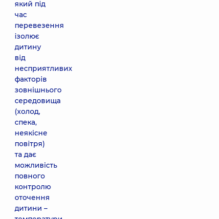
який під
час
перевезення
ізолює
дитину
від
несприятливих
факторів
зовнішнього
середовища
(холод,
спека,
неякісне
повітря)
та дає
можливість
повного
контролю
оточення
дитини –