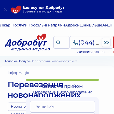
Застосунок Добробут
Зручний запис до лікаря
Лікарі
Послуги
Профільні напрями
Адреси
Ціни
Більше
Акції
(044) 495-2-888
Замовити дзвінок
Головна
Послуги
Перевезення новонароджених
Інформація
Перевезення
Запис на прийом
новонароджених
Перевезення новонароджених
Неонатологи