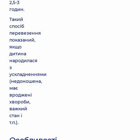
2,5-3
годин.
Такий
спосіб
перевезення
показаний,
якщо
дитина
народилася
з
ускладненнями
(недоношена,
має
вроджені
хвороби,
важкий
стан і
т.п.).