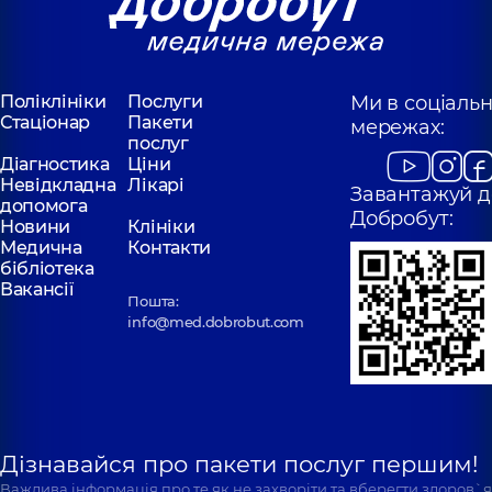
Поліклініки
Послуги
Ми в соціаль
Стаціонар
Пакети
мережах:
послуг
Діагностика
Ціни
Невідкладна
Лікарі
Завантажуй д
допомога
Добробут:
Новини
Клініки
Медична
Контакти
бібліотека
Вакансії
Пошта:
info@med.dobrobut.com
Дізнавайся про пакети послуг першим!
Важлива інформація про те як не захворіти та вберегти здоров`