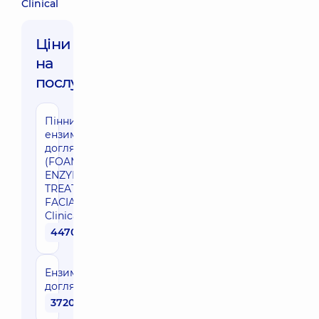
Clinical
Ціни
на
послуги:
Пінний
ензимний
догляд
(FOAMING
ENZYME
TREATMENT
FACIAL) IS
Clinical
4470 грн
Ензимний
догляд
3720 грн