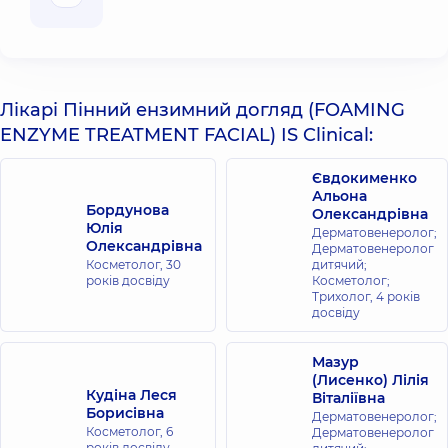
Лікарі Пінний ензимний догляд (FOAMING
ENZYME TREATMENT FACIAL) IS Clinical:
Євдокименко
Альона
Бордунова
Олександрівна
Юлія
Дерматовенеролог;
Олександрівна
Дерматовенеролог
Косметолог,
30
дитячий;
років досвіду
Косметолог;
Трихолог,
4 років
досвіду
Мазур
(Лисенко) Лілія
Кудіна Леся
Віталіївна
Борисівна
Дерматовенеролог;
Косметолог,
6
Дерматовенеролог
років досвіду