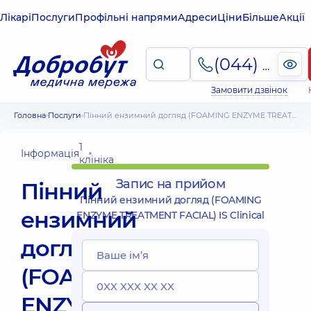
Лікарі
Послуги
Профільні напрями
Адреси
Ціни
Більше
Акції
(044) 495-2-888
Замовити дзвінок
Головна
Послуги
Пінний ензимний догляд (FOAMING ENZYME TREATMENT FACIAL) IS Clinical
1
Інформація
клініка
Запис на прийом
Пінний
Пінний ензимний догляд (FOAMING
ензимний
ENZYME TREATMENT FACIAL) IS Clinical
догляд
(FOAMING
ENZYME