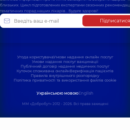
близьких. Цикл підготовлених експертами сезонних рекомендаці
тематичних порад наших лікарів… Будьте здорові!
Підписатис
Угода користувача
Умови надання онлайн послуг
Умови надання послуг вакцинації
Публічний договір надання медичних послуг
Куточок споживача онлайн
Верифікація пацієнтів
Правила внутрішнього розпорядку
Політика приватності та використання файлів cookie
Українською мовою
English
ММ «Добробут» 2012 - 2026. Всі права захищені