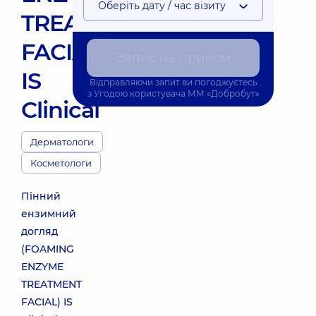
Оберіть дату / час візиту
TREATMENT
FACIAL)
Запис на прийом
IS
Відправляючи запит ви погоджуєтесь
з
Угодою користувача
ММ «Добробут»
Clinical
Дерматологи
Косметологи
Пінний
ензимний
догляд
(FOAMING
ENZYME
TREATMENT
FACIAL) IS