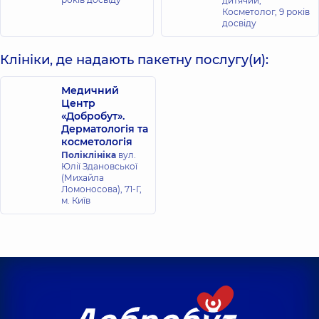
дитячий;
Косметолог,
9 років
досвіду
Клініки, де надають пакетну послугу(и):
Медичний
Центр
«Добробут».
Дерматологія та
косметологія
Поліклініка
вул.
Юлії Здановської
(Михайла
Ломоносова), 71-Г,
м. Київ