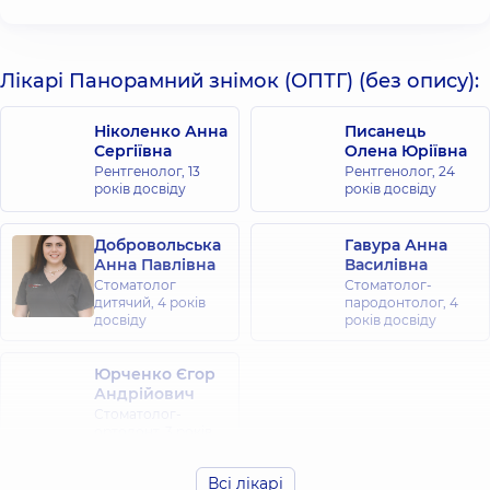
Лікарі Панорамний знімок (ОПТГ) (без опису):
Ніколенко Анна
Писанець
Сергіївна
Олена Юріївна
Рентгенолог,
13
Рентгенолог,
24
років досвіду
років досвіду
Добровольська
Гавура Анна
Анна Павлівна
Василівна
Стоматолог
Стоматолог-
дитячий,
4 років
пародонтолог,
4
досвіду
років досвіду
Юрченко Єгор
Андрійович
Стоматолог-
ортодонт,
3 років
досвіду
Всі лікарі