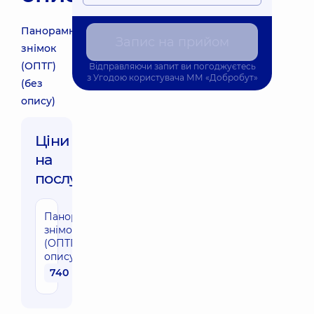
Панорамний
Запис на прийом
знімок
(ОПТГ)
Відправляючи запит ви погоджуєтесь
з
Угодою користувача
ММ «Добробут»
(без
опису)
Ціни
на
послуги:
Панорамний
знімок
(ОПТГ) (без
опису)
740 грн