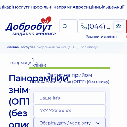
Лікарі
Послуги
Профільні напрями
Адреси
Ціни
Більше
Акції
(044) 495-2-888
Замовити дзвінок
Головна
Послуги
Панорамний знімок (ОПТГ) (без опису)
1
Інформація
клініка
Запис на прийом
Панорамний
Панорамний знімок (ОПТГ) (без опису)
знімок
(ОПТГ)
(без
опису)
Оберіть дату / час візиту