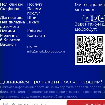
Поліклініки
Послуги
Ми в соціаль
Стаціонар
Пакети
мережах:
послуг
Діагностика
Ціни
Невідкладна
Лікарі
Завантажуй д
допомога
Добробут:
Новини
Клініки
Медична
Контакти
бібліотека
Вакансії
Пошта:
info@med.dobrobut.com
Дізнавайся про пакети послуг першим!
Важлива інформація про те як не захворіти та вберегти здоров`
близьких. Цикл підготовлених експертами сезонних рекомендаці
тематичних порад наших лікарів… Будьте здорові!
Підписатис