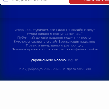
Угода користувача
Умови надання онлайн послуг
Умови надання послуг вакцинації
Публічний договір надання медичних послуг
Куточок споживача онлайн
Верифікація пацієнтів
Правила внутрішнього розпорядку
Політика приватності та використання файлів cookie
Українською мовою
English
ММ «Добробут» 2012 - 2026. Всі права захищені