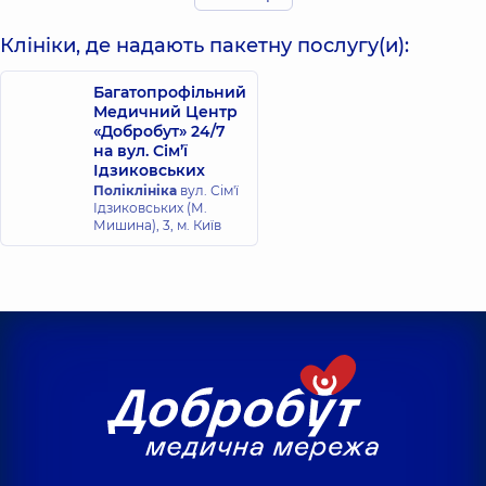
Клініки, де надають пакетну послугу(и):
Багатопрофільний
Медичний Центр
«Добробут» 24/7
на вул. Сім’ї
Ідзиковських
Поліклініка
вул. Сім'ї
Ідзиковських (М.
Мишина), 3, м. Київ