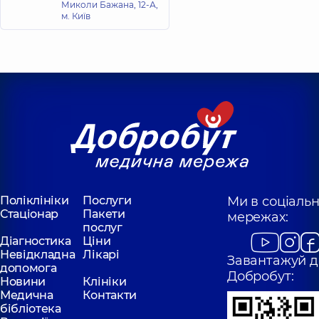
Миколи Бажана, 12-А,
м. Київ
Поліклініки
Послуги
Ми в соціаль
Стаціонар
Пакети
мережах:
послуг
Діагностика
Ціни
Невідкладна
Лікарі
Завантажуй д
допомога
Добробут:
Новини
Клініки
Медична
Контакти
бібліотека