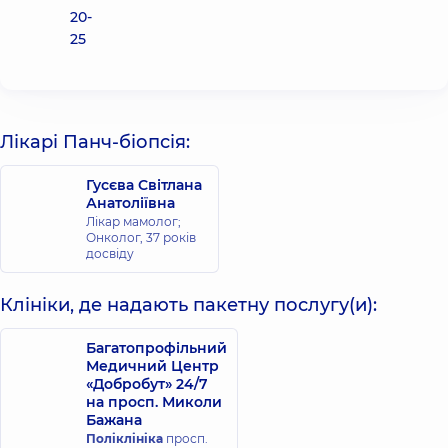
20-
25
Лікарі Панч-біопсія:
Гусєва Світлана
Анатоліївна
Лікар мамолог;
Онколог,
37 років
досвіду
Клініки, де надають пакетну послугу(и):
Багатопрофільний
Медичний Центр
«Добробут» 24/7
на просп. Миколи
Бажана
Поліклініка
просп.