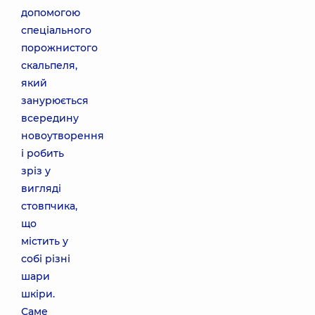
допомогою
спеціального
порожнистого
скальпеля,
який
занурюється
всередину
новоутворення
і робить
зріз у
вигляді
стовпчика,
що
містить у
собі різні
шари
шкіри.
Саме