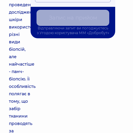
проведення
досліджень
Запис на прийом
шкіри
використовують
Відправляючи запит ви погоджуєтесь
з
Угодою користувача
ММ «Добробут»
різні
види
біопсій,
але
найчастіше
- панч-
біопсію. Її
особливість
полягає в
тому, що
забір
тканини
проводять
за