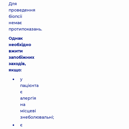
Для
проведення
біопсії
немає
протипоказань.
Однак
необхідно
вжити
запобіжних
заходів,
якщо:
у
пацієнта
є
алергія
на
місцеві
знеболювальні;
є