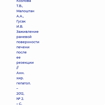
Козлова
Т.В.,
Малоштан
А.А.,
Гусак
И.В.
Заживление
раневой
поверхности
печени
после
ее
резекции
//
Анн.
хир.
гепатол.
–
2012,
№ 2.
– С.