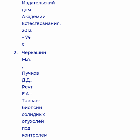
Издательский
дом
Академии
Естествознания,
2012.
– 74
с
Черкашин
М.А.
,
Пучков
Д.Д.,
Реут
Е.А -
Трепан-
биопсии
солидных
опухолей
под
контролем