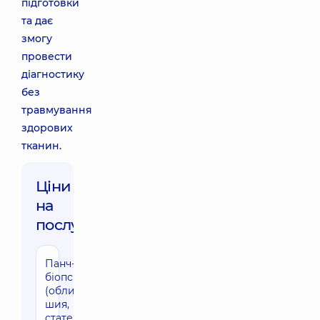
підготовки
та дає
змогу
провести
діагностику
без
травмування
здорових
тканин.
Ціни
на
послуги:
Панч-
біопсія
(обличчя,
шия,
статеві