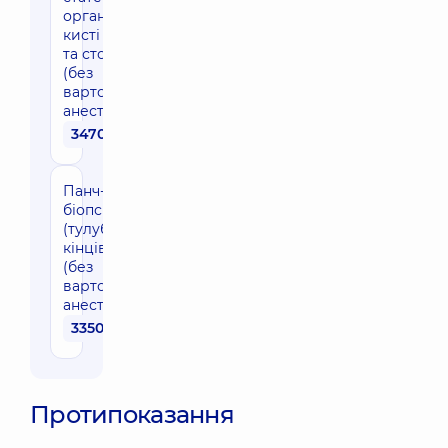
органи,
кисті рук
та стопи)
(без
вартості
анестезії)
3470 грн
Панч-
біопсія
(тулуб,
кінцівки)
(без
вартості
анестезії)
3350 грн
Протипоказання