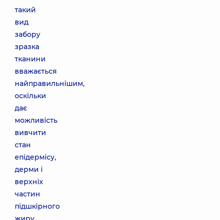
такий
вид
забору
зразка
тканини
вважається
найправильнішим,
оскільки
дає
можливість
вивчити
стан
епідермісу,
дерми і
верхніх
частин
підшкірного
жиру.