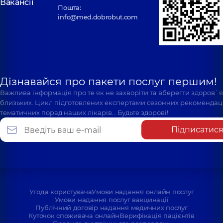
Вакансії
Пошта:
info@med.dobrobut.com
Дізнавайся про пакети послуг першим!
Важлива інформація про те як не захворіти та вберегти здоров`
близьких. Цикл підготовлених експертами сезонних рекомендаці
тематичних порад наших лікарів… Будьте здорові!
Підписатис
Угода користувача
Умови надання онлайн послуг
Умови надання послуг вакцинації
Публічний договір надання медичних послуг
Куточок споживача онлайн
Верифікація пацієнтів