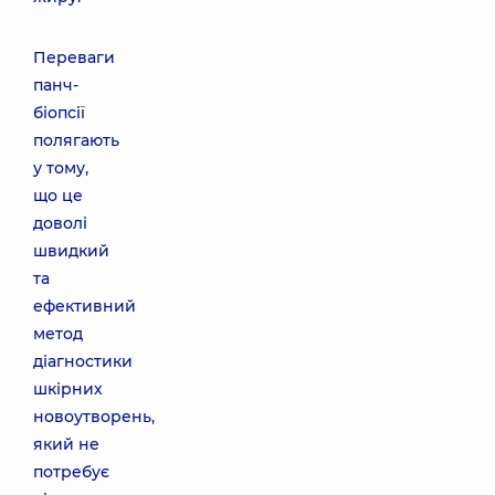
Переваги
панч-
біопсії
полягають
у тому,
що це
доволі
швидкий
та
ефективний
метод
діагностики
шкірних
новоутворень,
який не
потребує