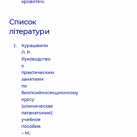
кровотечі.
Список
літератури
Курашвили
Л. Р.
Руководство
к
практическим
занятиям
по
биопсийносекционному
курсу
(клиническая
патанатомия):
учебное
пособие.
– М.: