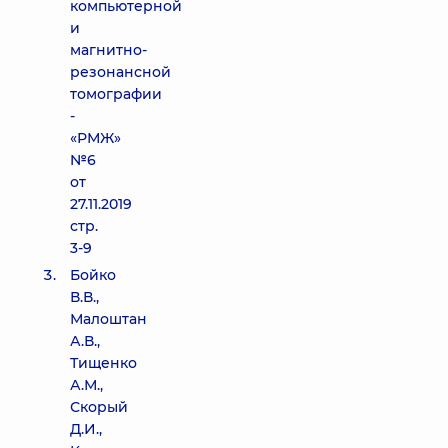
компьютерной
и
магнитно-
резонансной
томографии
-
«РМЖ»
№6
от
27.11.2019
стр.
3-9
Бойко
В.В.,
Малоштан
А.В.,
Тищенко
А.М.,
Скорый
Д.И.,