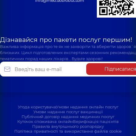
info@med.dobrobut.com
Дізнавайся про пакети послуг першим!
Важлива інформація про те як не захворіти та вберегти здоров`
близьких. Цикл підготовлених експертами сезонних рекомендаці
тематичних порад наших лікарів… Будьте здорові!
Підписатис
Угода користувача
Умови надання онлайн послуг
Умови надання послуг вакцинації
Публічний договір надання медичних послуг
Куточок споживача онлайн
Верифікація пацієнтів
Правила внутрішнього розпорядку
Політика приватності та використання файлів cookie