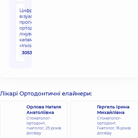
Цифрова
візуалізація
прогнозу
ортодонтичного
лікування
капами
«Invisalign»
30530 грн
Лікарі Ортодонтичні елайнери:
Орлова Наталя
Гергель Ірина
Анатоліївна
Михайлівна
Стоматолог-
Стоматолог-
ортодонт,
ортодонт,
гнатолог,
25 років
Гнатолог,
16 років
досвіду
досвіду