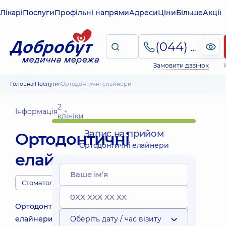
Лікарі
Послуги
Профільні напрями
Адреси
Ціни
Більше
Акції
(044) 495-2-888
Замовити дзвінок
Головна
Послуги
Ортодонтичні елайнери
2
Інформація
клініки
Запис на прийом
Ортодонтичні
Ортодонтичні елайнери
елайнери
Стоматологи
Ортодонтичні
елайнери
Оберіть дату / час візиту