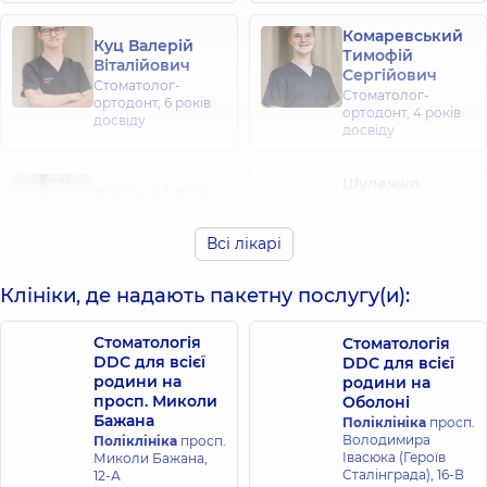
Комаревський
Куц Валерій
Тимофій
Віталійович
Сергійович
Стоматолог-
Стоматолог-
ортодонт,
6 років
ортодонт,
4 років
досвіду
досвіду
Шулежко
Юрченко Єгор
Анастасія
Андрійович
Віталіївна
Стоматолог-
Всі лікарі
Стоматолог-
ортодонт,
3 років
ортодонт,
2 років
досвіду
досвіду
Клініки, де надають пакетну послугу(и):
Стоматологія
Стоматологія
DDC для всієї
DDC для всієї
родини на
родини на
просп. Миколи
Оболоні
Бажана
Поліклініка
просп.
Володимира
Поліклініка
просп.
Івасюка (Героїв
Миколи Бажана,
Сталінграда), 16-В
12-А