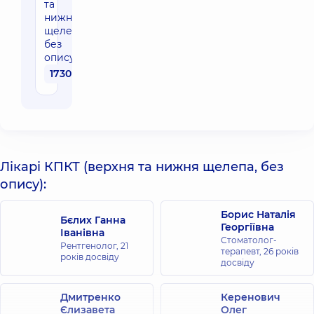
та
нижня
щелепа,
без
опису)
1730 грн
Лікарі КПКТ (верхня та нижня щелепа, без
опису):
Борис Наталія
Бєлих Ганна
Георгіївна
Іванівна
Стоматолог-
Рентгенолог,
21
терапевт,
26 років
років досвіду
досвіду
Дмитренко
Керенович
Єлизавета
Олег