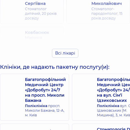
Сергіївна
Миколайович
Стоматолог
Стоматолог-
дитячий,
20 років
пародонтолог,
15
досвіду
років досвіду
Ковбаснюк
Марина
Сергіївна
Стоматолог-
Всі лікарі
терапевт,
25 років
досвіду
Клініки, де надають пакетну послугу(и):
Багатопрофільний
Багатопрофіл
Медичний Центр
Медичний Цен
«Добробут» 24/7
«Добробут» 24/
на просп. Миколи
на вул. Сім’ї
Бажана
Ідзиковських
Поліклініка
просп.
Поліклініка
вул. С
Миколи Бажана, 12-А,
Ідзиковських (М.
м. Київ
Мишина), 3, м. Киї
Стоматологія 