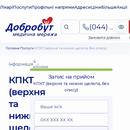
Лікарі
Послуги
Профільні напрями
Адреси
Ціни
Більше
Акції
(044) 495-2-888
Замовити дзвінок
Головна
Послуги
КПКТ (верхня та нижня щелепа, без опису)
4
Інформація
клініки
Запис на прийом
КПКТ
КПКТ (верхня та нижня щелепа, без
(верхня
опису)
та
нижня
щелепа,