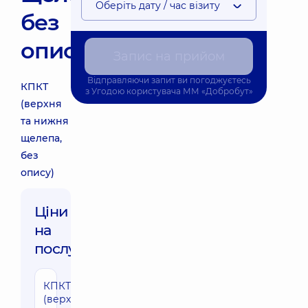
Оберіть дату / час візиту
без
опису)
Запис на прийом
Відправляючи запит ви погоджуєтесь
КПКТ
з
Угодою користувача
ММ «Добробут»
(верхня
та нижня
щелепа,
без
опису)
Ціни
на
послуги:
КПКТ
(верхня