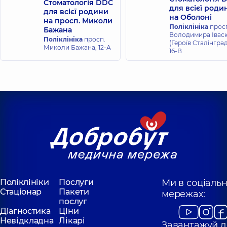
Стоматологія DDC
для всієї роди
для всієї родини
на Оболоні
на просп. Миколи
Поліклініка
прос
Бажана
Володимира Івас
Поліклініка
просп.
(Героїв Сталінград
Миколи Бажана, 12-А
16-В
Поліклініки
Послуги
Ми в соціаль
Стаціонар
Пакети
мережах:
послуг
Діагностика
Ціни
Невідкладна
Лікарі
Завантажуй д