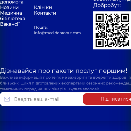
допомога
Добробут:
Новини
Клініки
Медична
Контакти
бібліотека
Вакансії
Пошта:
info@med.dobrobut.com
Дізнавайся про пакети послуг першим!
Важлива інформація про те як не захворіти та вберегти здоров`
близьких. Цикл підготовлених експертами сезонних рекомендаці
тематичних порад наших лікарів… Будьте здорові!
Підписатис