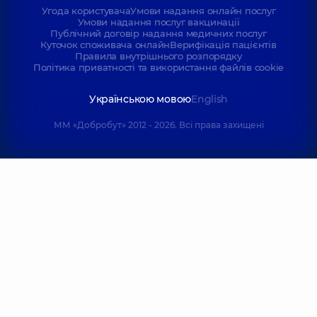
Угода користувача
Умови надання онлайн послуг
Умови надання послуг вакцинації
Публічний договір надання медичних послуг
Куточок споживача онлайн
Верифікація пацієнтів
Правила внутрішнього розпорядку
Політика приватності та використання файлів cookie
Українською мовою
English
ММ «Добробут» 2012 - 2026. Всі права захищені