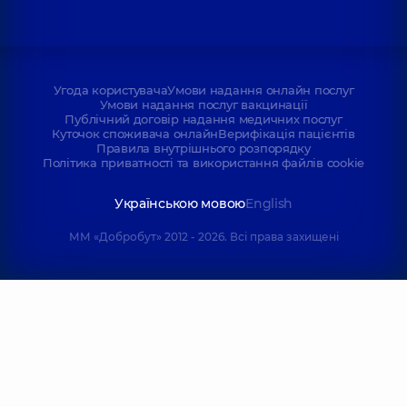
Угода користувача
Умови надання онлайн послуг
Умови надання послуг вакцинації
Публічний договір надання медичних послуг
Куточок споживача онлайн
Верифікація пацієнтів
Правила внутрішнього розпорядку
Політика приватності та використання файлів cookie
Українською мовою
English
ММ «Добробут» 2012 - 2026. Всі права захищені