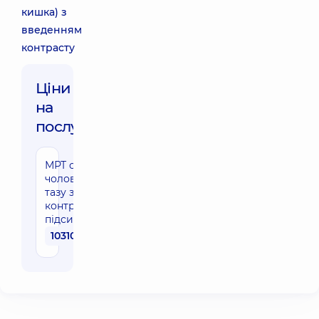
кишка) з
введенням
контрасту
Ціни
на
послуги:
МРТ органів
чоловічого
тазу з
контрастним
підсиленням
10310 грн