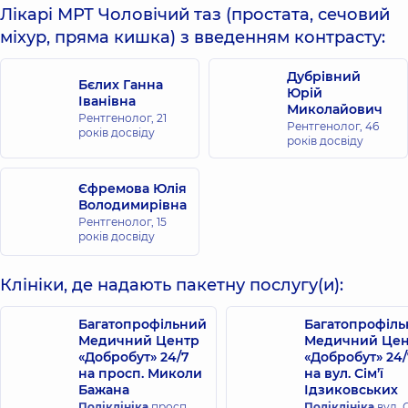
Лікарі МРТ Чоловічий таз (простата, сечовий
міхур, пряма кишка) з введенням контрасту:
Дубрівний
Бєлих Ганна
Юрій
Іванівна
Миколайович
Рентгенолог,
21
Рентгенолог,
46
років досвіду
років досвіду
Єфремова Юлія
Володимирівна
Рентгенолог,
15
років досвіду
Клініки, де надають пакетну послугу(и):
Багатопрофільний
Багатопрофіл
Медичний Центр
Медичний Цен
«Добробут» 24/7
«Добробут» 24/
на просп. Миколи
на вул. Сім’ї
Бажана
Ідзиковських
Поліклініка
просп.
Поліклініка
вул. С