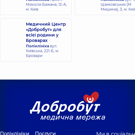
Миколи Бажана, 12-А,
Ідзиковських (М.
м. Київ
Мишина), 3, м. Киї
Медичний Центр
«Добробут» для
всієї родини у
Броварах
Поліклініка
вул.
Київська, 221-Б, м.
Бровари
Поліклініки
Послуги
Ми в соціаль