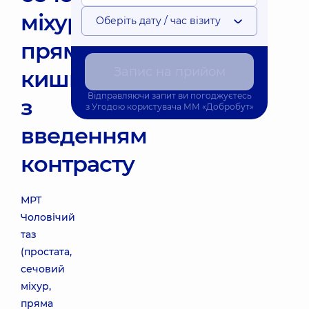
міхур,
Оберіть дату / час візиту
пряма
Запис на прийом
кишка)
Відправляючи запит ви погоджуєтесь
з
з
Угодою користувача
ММ «Добробут»
введенням
контрасту
МРТ
Чоловічий
таз
(простата,
сечовий
міхур,
пряма