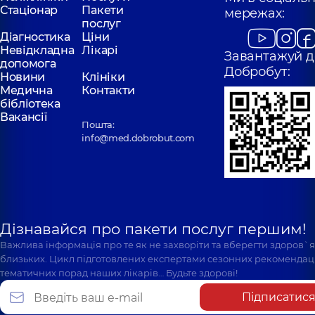
Стаціонар
Пакети
мережах:
послуг
Діагностика
Ціни
Невідкладна
Лікарі
Завантажуй д
допомога
Добробут:
Новини
Клініки
Медична
Контакти
бібліотека
Вакансії
Пошта:
info@med.dobrobut.com
Дізнавайся про пакети послуг першим!
Важлива інформація про те як не захворіти та вберегти здоров`
близьких. Цикл підготовлених експертами сезонних рекомендаці
тематичних порад наших лікарів… Будьте здорові!
Підписатис