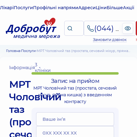
Лікарі
Послуги
Профільні напрями
Адреси
Ціни
Більше
Акції
(044) 495-2-888
Замовити дзвінок
Головна
Послуги
МРТ Чоловічий таз (простата, сечовий міхур, пряма кишка) з введенням контрасту
3
Інформація
клініки
Запис на прийом
МРТ
МРТ Чоловічий таз (простата, сечовий
Чоловічий
міхур, пряма кишка) з введенням
контрасту
таз
(простата,
сечовий