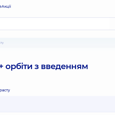
е
Акції
сту
+ орбіти з введенням
расту