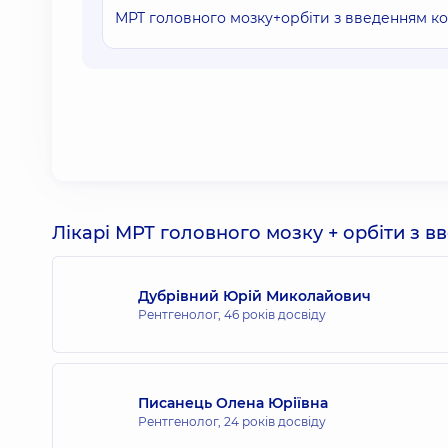
МРТ головного мозку+орбіти з введенням к
Лікарі МРТ головного мозку + орбіти з в
Дубрівний Юрій Миколайович
Рентгенолог,
46 років досвіду
Писанець Олена Юріївна
Рентгенолог,
24 років досвіду