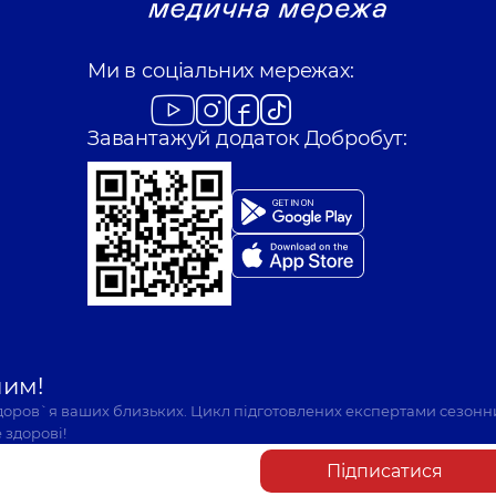
Ми в соціальних мережах:
Завантажуй додаток Добробут:
шим!
здоров`я ваших близьких. Цикл підготовлених експертами сезонн
 здорові!
Підписатися