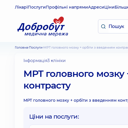
Лікарі
Послуги
Профільні напрями
Адреси
Ціни
Більш
Головна
Послуги
МРТ головного мозку + орбіти з введенням контра
Інформація
3 клініки
МРТ головного мозку 
контрасту
МРТ головного мозку + орбіти з введенням конт
Ціни на послуги: