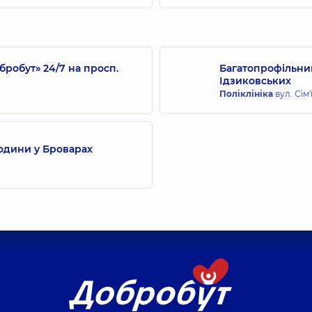
робут» 24/7 на просп.
Багатопрофільний
Ідзиковських
Поліклініка
вул. Сім'
одини у Броварах