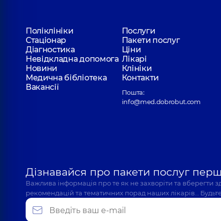
Поліклініки
Послуги
Стаціонар
Пакети послуг
Діагностика
Ціни
Невідкладна допомога
Лікарі
Новини
Клініки
Медична бібліотека
Контакти
Вакансії
Пошта:
info@med.dobrobut.com
Дізнавайся про пакети послуг пер
Важлива інформація про те як не захворіти та вберегти 
рекомендацій та тематичних порад наших лікарів… Будьте