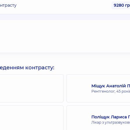
онтрасту
9280 г
веденням контрасту:
Міщук Анатолій 
Рентгенолог,
45 рокі
Поліщук Лариса 
Лікар з ультразвуков