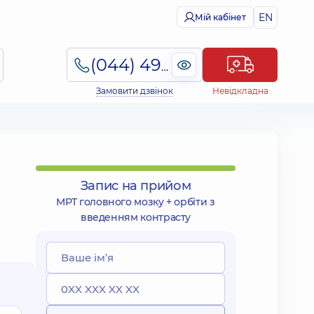
EN
Мій кабінет
(044) 495-2-888
Замовити дзвінок
Невідкладна
Запис на прийом
МРТ головного мозку + орбіти з
введенням контрасту