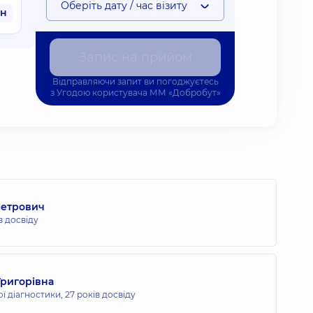
Оберіть дату / час візиту
рн
Запис на прийом
Відправляючи запит ви погоджуєтесь
з
Угодою користувача
ММ «Добробут»
Петрович
в досвіду
Григорівна
ої діагностики,
27 років досвіду