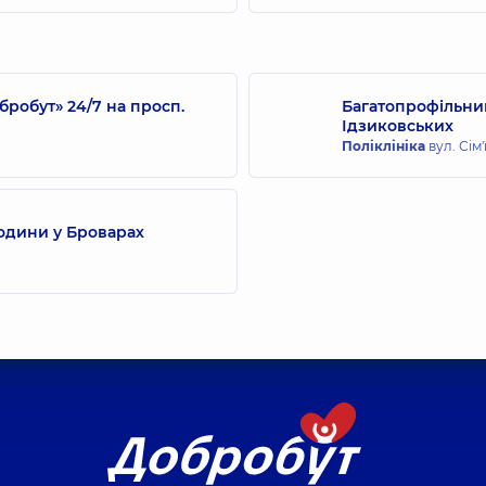
робут» 24/7 на просп.
Багатопрофільний
Ідзиковських
Поліклініка
вул. Сім'
одини у Броварах