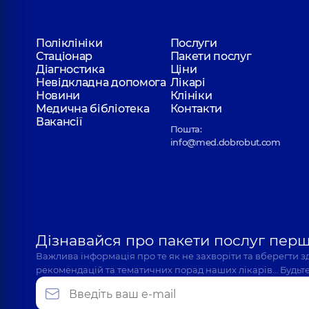
Поліклініки
Послуги
Стаціонар
Пакети послуг
Діагностика
Ціни
Невідкладна допомога
Лікарі
Новини
Клініки
Медична бібліотека
Контакти
Вакансії
Пошта:
info@med.dobrobut.com
Дізнавайся про пакети послуг пер
Важлива інформація про те як не захворіти та вберегти 
рекомендацій та тематичних порад наших лікарів… Будьте