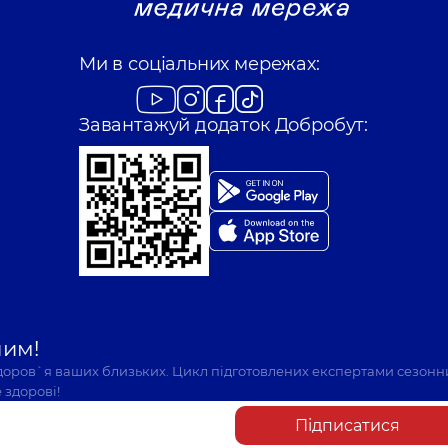
Ми в соціальних мережах:
Завантажуй додаток Добробут:
шим!
здоров`я ваших близьких. Цикл підготовлених експертами сезонн
 здорові!
Підписатися