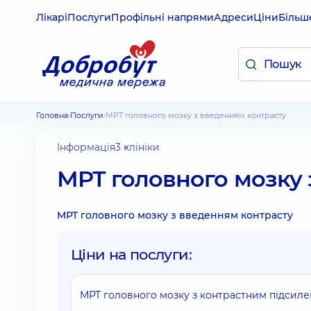
Лікарі
Послуги
Профільні напрями
Адреси
Ціни
Більш
Головна
Послуги
МРТ головного мозку з введенням контрасту
Інформація
3 клініки
МРТ головного мозку 
МРТ головного мозку з введенням контрасту
Ціни на послуги:
МРТ головного мозку з контрастним підсил