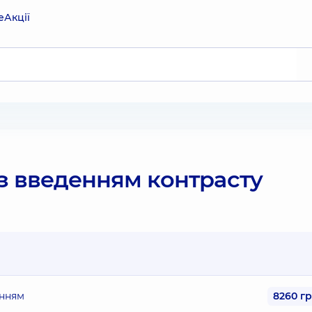
е
Акції
з введенням контрасту
енням
8260 г