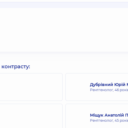
 контрасту:
Дубрівний Юрій
Рентгенолог,
46 рокі
Міщук Анатолій 
Рентгенолог,
45 рокі