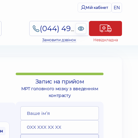
EN
Мій кабінет
(044) 495-2-888
Замовити дзвінок
Невідкладна
Запис на прийом
МРТ головного мозку з введенням
контрасту
рн