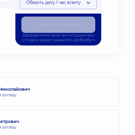
Оберіть дату / час візиту
Запис на прийом
Відправляючи запит ви погоджуєтесь
з
Угодою користувача
ММ «Добробут»
 Миколайович
в досвіду
Петрович
в досвіду