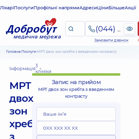
Лікарі
Послуги
Профільні напрями
Адреси
Ціни
Більше
Акції
(044) 495-2-888
Замовити дзвінок
Головна
Послуги
МРТ двох зон хребта з введенням контрасту
3
Інформація
клініки
Запис на прийом
МРТ
МРТ двох зон хребта з введенням
двох
контрасту
зон
хребта
з