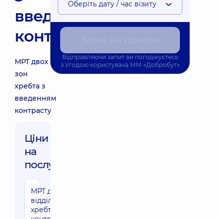
Оберіть дату / час візиту
введенням
контрасту
Запис на прийом
Відправляючи запит ви погоджуєтесь
МРТ двох
з
Угодою користувача
ММ «Добробут»
зон
хребта з
введенням
контрасту
Ціни
на
послуги:
МРТ двох
відділів
хребта з