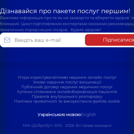
Дізнавайся про пакети послуг першим!
Важлива інформація про те як не захворіти та вберегти здоров`
близьких. Цикл підготовлених експертами сезонних рекомендаці
тематичних порад наших лікарів… Будьте здорові!
Підписатис
Угода користувача
Умови надання онлайн послуг
Умови надання послуг вакцинації
Публічний договір надання медичних послуг
Куточок споживача онлайн
Верифікація пацієнтів
Правила внутрішнього розпорядку
Політика приватності та використання файлів cookie
Українською мовою
English
ММ «Добробут» 2012 - 2026. Всі права захищені