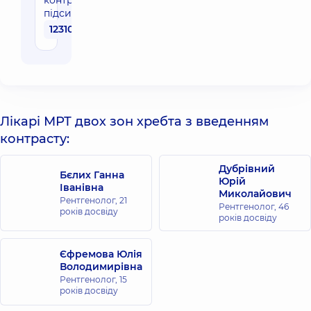
контрастним
підсиленням
12310 грн
Лікарі МРТ двох зон хребта з введенням
контрасту:
Дубрівний
Бєлих Ганна
Юрій
Іванівна
Миколайович
Рентгенолог,
21
Рентгенолог,
46
років досвіду
років досвіду
Єфремова Юлія
Володимирівна
Рентгенолог,
15
років досвіду