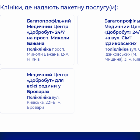
Клініки, де надають пакетну послугу(и):
Багатопрофільний
Багатопрофіл
Медичний Центр
Медичний Цен
«Добробут» 24/7
«Добробут» 24/
на просп. Миколи
на вул. Сім’ї
Бажана
Ідзиковських
Поліклініка
просп.
Поліклініка
вул. С
Миколи Бажана, 12-А,
Ідзиковських (М.
м. Київ
Мишина), 3, м. Киї
Медичний Центр
«Добробут» для
всієї родини у
Броварах
Поліклініка
вул.
Київська, 221-Б, м.
Бровари