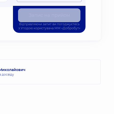
Запис на прийом
Відправляючи запит ви погоджуєтесь
з
Угодою користувача
ММ «Добробут»
 Миколайович
в досвіду