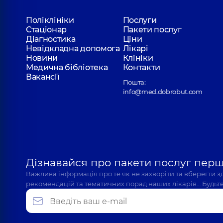
Поліклініки
Послуги
Стаціонар
Пакети послуг
Діагностика
Ціни
Невідкладна допомога
Лікарі
Новини
Клініки
Медична бібліотека
Контакти
Вакансії
Пошта:
info@med.dobrobut.com
Дізнавайся про пакети послуг пер
Важлива інформація про те як не захворіти та вберегти 
рекомендацій та тематичних порад наших лікарів… Будьте