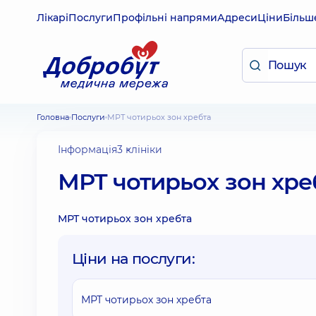
Лікарі
Послуги
Профільні напрями
Адреси
Ціни
Більш
Головна
Послуги
МРТ чотирьох зон хребта
Інформація
3 клініки
МРТ чотирьох зон хре
МРТ чотирьох зон хребта
Ціни на послуги:
МРТ чотирьох зон хребта