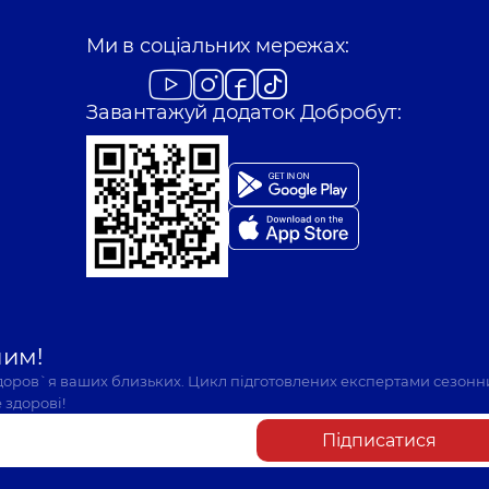
Ми в соціальних мережах:
Завантажуй додаток Добробут:
шим!
здоров`я ваших близьких. Цикл підготовлених експертами сезонн
 здорові!
Підписатися