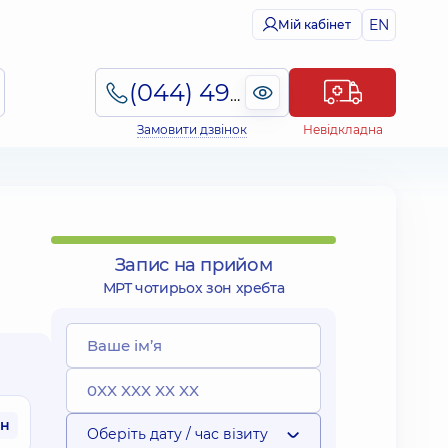
EN
Мій кабінет
(044) 495-2-888
Замовити дзвінок
Невідкладна
Запис на прийом
МРТ чотирьох зон хребта
рн
Оберіть дату / час візиту