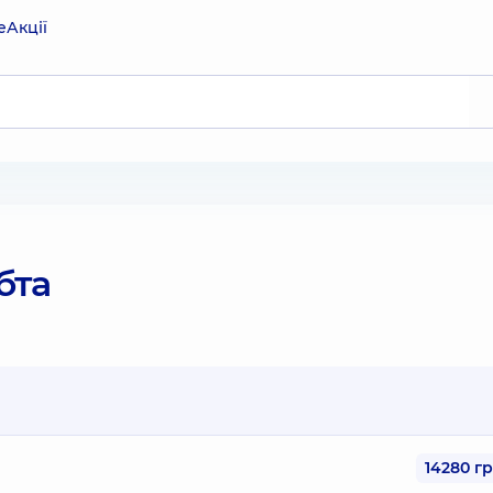
е
Акції
бта
14280 г