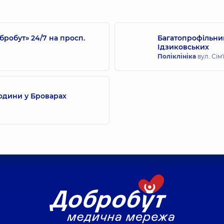
робут» 24/7 на просп.
Багатопрофільний
Ідзиковських
Поліклініка
вул. Сім'
одини у Броварах