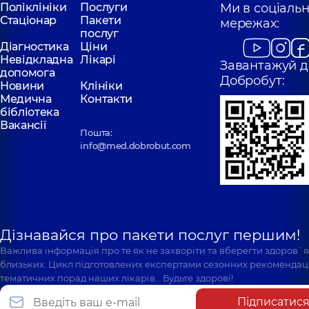
Поліклініки
Послуги
Ми в соціаль
Стаціонар
Пакети
мережах:
послуг
Діагностика
Ціни
Невідкладна
Лікарі
Завантажуй д
допомога
Добробут:
Новини
Клініки
Медична
Контакти
бібліотека
Вакансії
Пошта:
info@med.dobrobut.com
Дізнавайся про пакети послуг першим!
Важлива інформація про те як не захворіти та вберегти здоров`
близьких. Цикл підготовлених експертами сезонних рекомендаці
тематичних порад наших лікарів… Будьте здорові!
Підписатис