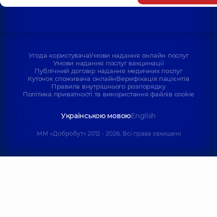
Угода користувача
Умови надання онлайн послуг
Умови надання послуг вакцинації
Публічний договір надання медичних послуг
Куточок споживача онлайн
Верифікація пацієнтів
Правила внутрішнього розпорядку
Політика приватності та використання файлів cookie
Українською мовою
English
ММ «Добробут» 2012 - 2026. Всі права захищені