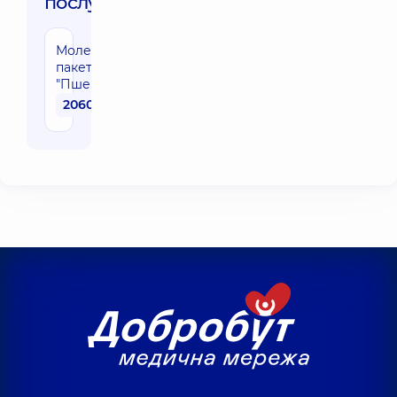
послуги:
Молекулярний
пакет
"Пшениця"
2060 грн