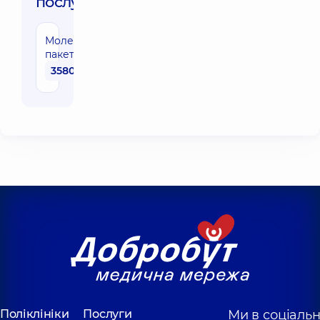
послуги:
Молекулярний
пакет "Яйце"
3580 грн
Поліклініки
Послуги
Ми в соціаль