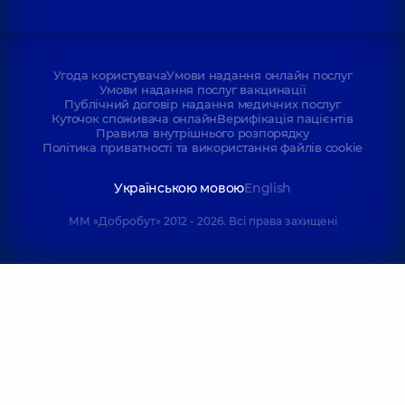
Угода користувача
Умови надання онлайн послуг
Умови надання послуг вакцинації
Публічний договір надання медичних послуг
Куточок споживача онлайн
Верифікація пацієнтів
Правила внутрішнього розпорядку
Політика приватності та використання файлів cookie
Українською мовою
English
ММ «Добробут» 2012 - 2026. Всі права захищені