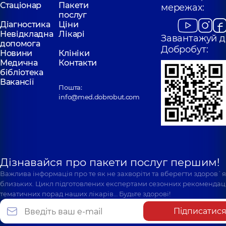
Стаціонар
Пакети
мережах:
послуг
Діагностика
Ціни
Невідкладна
Лікарі
Завантажуй д
допомога
Добробут:
Новини
Клініки
Медична
Контакти
бібліотека
Вакансії
Пошта:
info@med.dobrobut.com
Дізнавайся про пакети послуг першим!
Важлива інформація про те як не захворіти та вберегти здоров`
близьких. Цикл підготовлених експертами сезонних рекомендаці
тематичних порад наших лікарів… Будьте здорові!
Підписатис