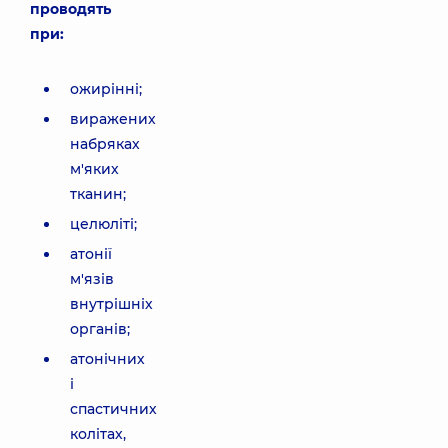
проводять
при:
ожирінні;
виражених
набряках
м'яких
тканин;
целюліті;
атонії
м'язів
внутрішніх
органів;
атонічних
і
спастичних
колітах,