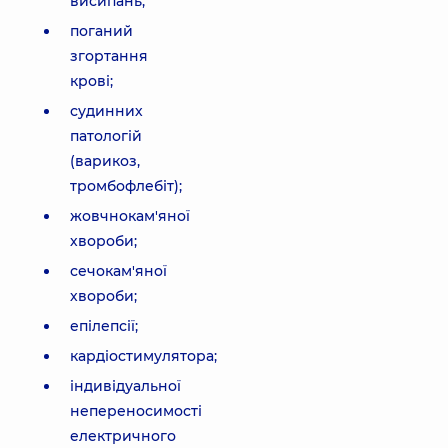
висипань;
поганий
згортання
крові;
судинних
патологій
(варикоз,
тромбофлебіт);
жовчнокам'яної
хвороби;
сечокам'яної
хвороби;
епілепсії;
кардіостимулятора;
індивідуальної
непереносимості
електричного