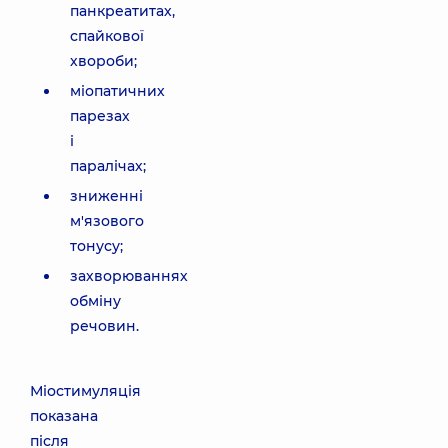
панкреатитах,
спайкової
хвороби;
міопатичних
парезах
і
паралічах;
зниженні
м'язового
тонусу;
захворюваннях
обміну
речовин.
Міостимуляція
показана
після