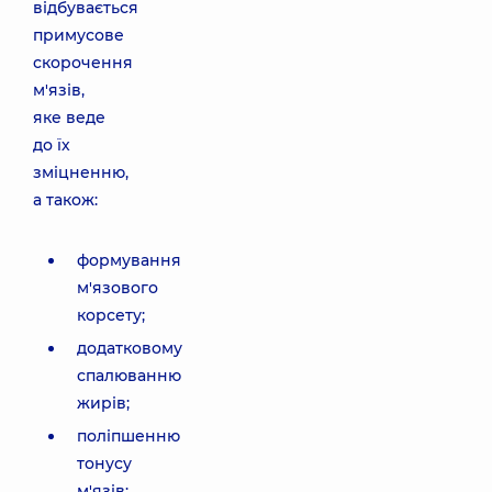
відбувається
примусове
скорочення
м'язів,
яке веде
до їх
зміцненню,
а також:
формування
м'язового
корсету;
додатковому
спалюванню
жирів;
поліпшенню
тонусу
м'язів;