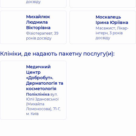
досвіду
Михайлюк
Москалець
Людмила
Ірина Юріївна
Вікторівна
Масажист; Лікар-
інтерн,
3 років
Фізіотерапевт,
39
досвіду
років досвіду
Клініки, де надають пакетну послугу(и):
Медичний
Центр
«Добробут».
Дерматологія та
косметологія
Поліклініка
вул.
Юлії Здановської
(Михайла
Ломоносова), 71-Г,
м. Київ