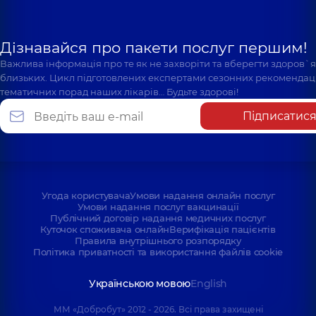
Дізнавайся про пакети послуг першим!
Важлива інформація про те як не захворіти та вберегти здоров`
близьких. Цикл підготовлених експертами сезонних рекомендаці
тематичних порад наших лікарів… Будьте здорові!
Підписатис
Угода користувача
Умови надання онлайн послуг
Умови надання послуг вакцинації
Публічний договір надання медичних послуг
Куточок споживача онлайн
Верифікація пацієнтів
Правила внутрішнього розпорядку
Політика приватності та використання файлів cookie
Українською мовою
English
ММ «Добробут» 2012 - 2026. Всі права захищені