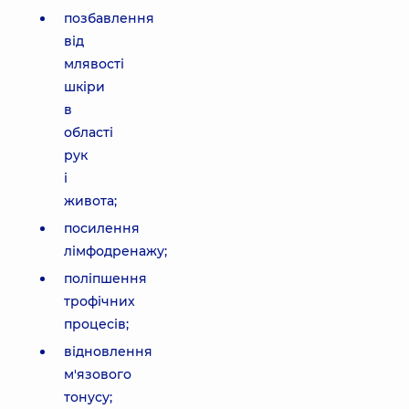
позбавлення
від
млявості
шкіри
в
області
рук
і
живота;
посилення
лімфодренажу;
поліпшення
трофічних
процесів;
відновлення
м'язового
тонусу;