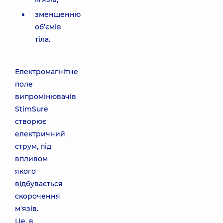
зменшенню
об’ємів
тіла.
Електромагнітне
поле
випромінювачів
StimSure
створює
електричний
струм, під
впливом
якого
відбувається
скорочення
м'язів.
Це, в