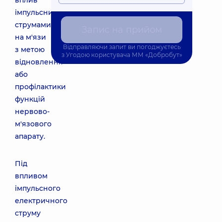
вплив
імпульсними
струмами
Запис на прийом
на м'язи
Відправляючи запит ви погоджуєтесь
з метою
з
Угодою користувача
ММ «Добробут»
відновлення
або
профілактики
функцій
нервово-
м'язового
апарату.
Під
впливом
імпульсного
електричного
струму