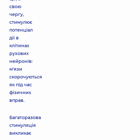
свою
чергу,
стимулює
потенціал
дії в
клітинах
рухових
нейронів:
м'язи
скорочуються
як під час
фізичних
вправ.
Багаторазова
стимуляція
викликає