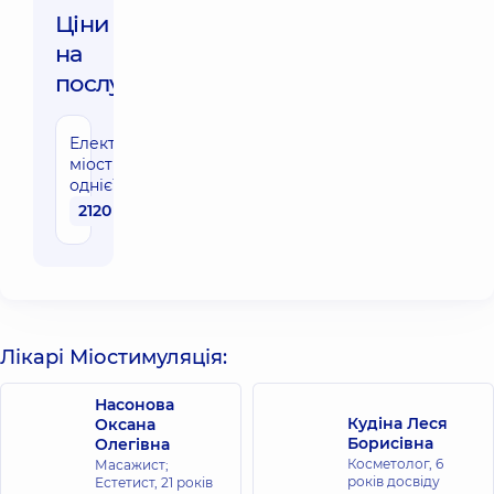
Ціни
на
послуги:
Електромагнітна
міостимуляція
однієї зони
2120 грн
Лікарі Міостимуляція:
Насонова
Кудіна Леся
Оксана
Борисівна
Олегівна
Косметолог,
6
Масажист;
років досвіду
Естетист,
21 років