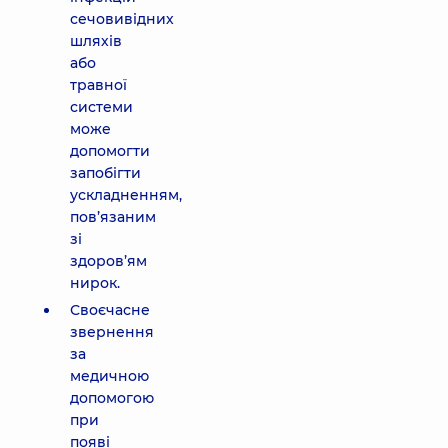
сечовивідних
шляхів
або
травної
системи
може
допомогти
запобігти
ускладненням,
пов’язаним
зі
здоров’ям
нирок.
Своєчасне
звернення
за
медичною
допомогою
при
появі