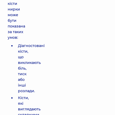
кісти
нирки
може
бути
показана
за таких
умов:
Діагностовані
кісти,
що
викликають
біль,
тиск
або
інші
розлади.
Кісти,
які
виглядають
складними