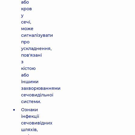
або
кров
у
сечі,
може
сигналізувати
про
ускладнення,
пов'язані
з
кістою
або
іншими
захворюваннями
сечовидільної
системи.
Ознаки
інфекції
сечовивідних
шляхів,