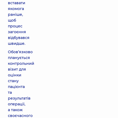
вставати
якомога
раніше,
щоб
процес
загоєння
відбувався
швидше.
Обов’язково
планується
контрольний
візит для
оцінки
стану
пацієнта
та
результатів
операції,
а також
своєчасного