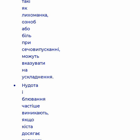
такі
як
лихоманка,
озноб
або
біль
при
сечовипусканні,
можуть
вказувати
на
ускладнення.
Нудота
і
блювання
частіше
виникають,
якщо
кіста
досягає