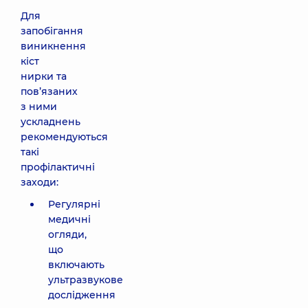
Для
запобігання
виникнення
кіст
нирки та
пов’язаних
з ними
ускладнень
рекомендуються
такі
профілактичні
заходи:
Регулярні
медичні
огляди,
що
включають
ультразвукове
дослідження