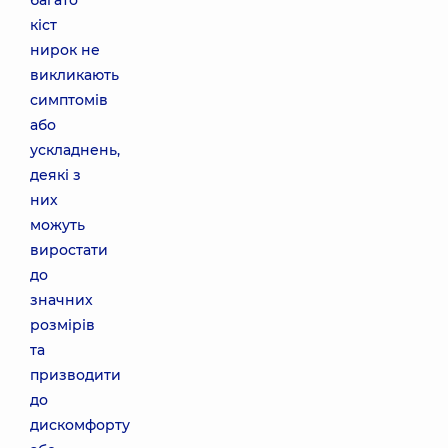
багато
кіст
нирок не
викликають
симптомів
або
ускладнень,
деякі з
них
можуть
виростати
до
значних
розмірів
та
призводити
до
дискомфорту