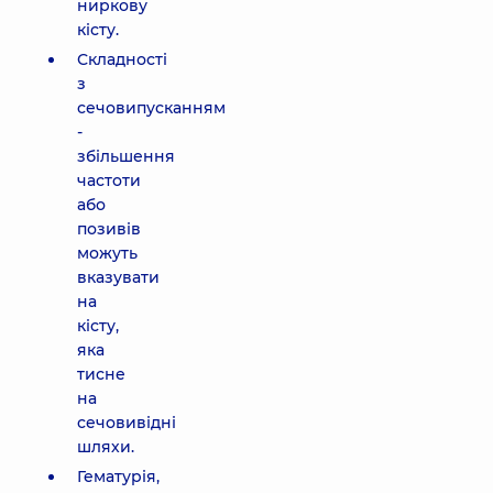
ниркову
кісту.
Складності
з
сечовипусканням
-
збільшення
частоти
або
позивів
можуть
вказувати
на
кісту,
яка
тисне
на
сечовивідні
шляхи.
Гематурія,