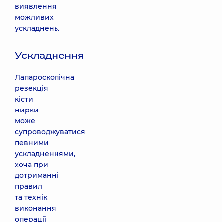
виявлення
можливих
ускладнень.
Ускладнення
Лапароскопічна
резекція
кісти
нирки
може
супроводжуватися
певними
ускладненнями,
хоча при
дотриманні
правил
та технік
виконання
операції