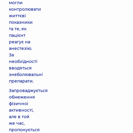
могли
контролювати
життєві
показники
та те, як
пацієнт
реагує на
анестезію.
За
необхідності
вводяться
знеболювальні
препарати.
Запроваджується
обмеження
фізичної
активності,
але в той
же час,
пропонується