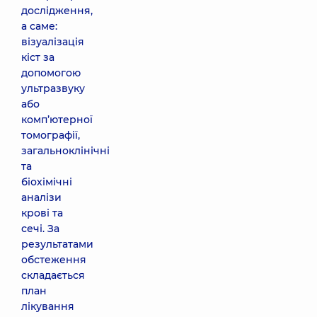
дослідження,
а саме:
візуалізація
кіст за
допомогою
ультразвуку
або
комп’ютерної
томографії,
загальноклінічні
та
біохімічні
аналізи
крові та
сечі. За
результатами
обстеження
складається
план
лікування