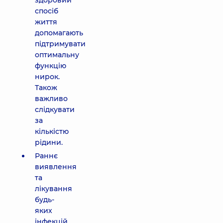
здоровий
спосіб
життя
допомагають
підтримувати
оптимальну
функцію
нирок.
Також
важливо
слідкувати
за
кількістю
рідини.
Раннє
виявлення
та
лікування
будь-
яких
інфекцій