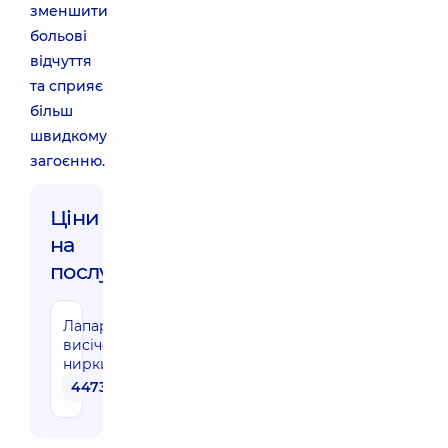
зменшити
больові
відчуття
та сприяє
більш
швидкому
загоєнню.
Ціни
на
послуги:
Лапароскопічне
висічення кісти
нирки
44730 грн