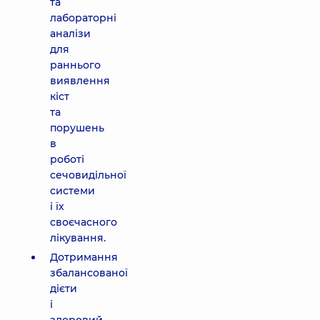
та
лабораторні
аналізи
для
раннього
виявлення
кіст
та
порушень
в
роботі
сечовидільної
системи
і їх
своєчасного
лікування.
Дотримання
збалансованої
дієти
і