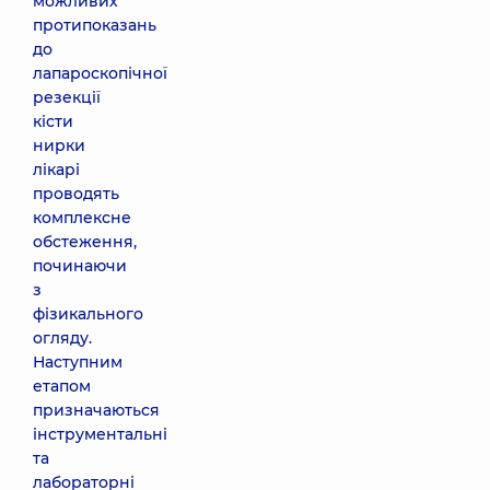
можливих
протипоказань
до
лапароскопічної
резекції
кісти
нирки
лікарі
проводять
комплексне
обстеження,
починаючи
з
фізикального
огляду.
Наступним
етапом
призначаються
інструментальні
та
лабораторні