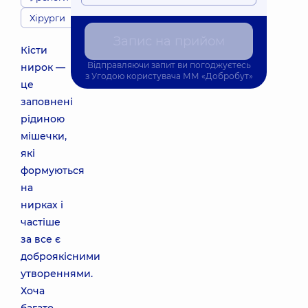
Хірурги
Запис на прийом
Кісти
Відправляючи запит ви погоджуєтесь
нирок —
з
Угодою користувача
ММ «Добробут»
це
заповнені
рідиною
мішечки,
які
формуються
на
нирках і
частіше
за все є
доброякісними
утвореннями.
Хоча