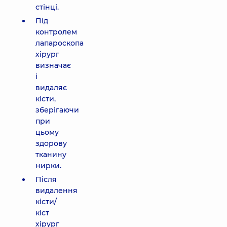
стінці.
Під
контролем
лапароскопа
хірург
визначає
і
видаляє
кісти,
зберігаючи
при
цьому
здорову
тканину
нирки.
Після
видалення
кісти/
кіст
хірург