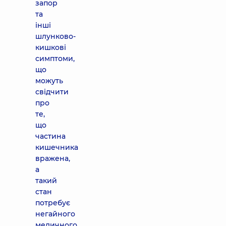
запор
та
інші
шлунково-
кишкові
симптоми,
що
можуть
свідчити
про
те,
що
частина
кишечника
вражена,
а
такий
стан
потребує
негайного
медичного