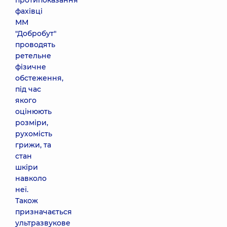
протипоказання
фахівці
ММ
"Добробут"
проводять
ретельне
фізичне
обстеження,
під час
якого
оцінюють
розміри,
рухомість
грижи, та
стан
шкіри
навколо
неї.
Також
призначається
ультразвукове