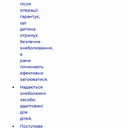
після
операції
гарантує,
що
дитина
отримує
безпечне
знеболювання,
а
рани
починають
ефективно
загоюватися.
Надаються
знеболюючі
засоби,
адаптовані
для
дітей.
Поступове