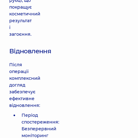
рубці, що
покращує
косметичний
результат
і
загоєння.
Відновлення
Після
операції
комплексний
догляд
забезпечує
ефективне
відновлення:
Період
спостереження:
Безперервний
моніторинг