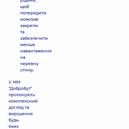
рідини,
щоб
попередити
можливі
закрепи
та
забезпечити
менше
навантаження
на
черевну
стінку.
У ММ
"Добробут"
пропонують
комплексний
догляд та
вирішення
будь-
яких