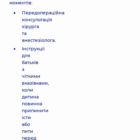
моментів:
Передопераційна
консультація
хірурга
та
анестезіолога.
Інструкції
для
батьків
з
чіткими
вказівками,
коли
дитина
повинна
припинити
їсти
або
пити
перед