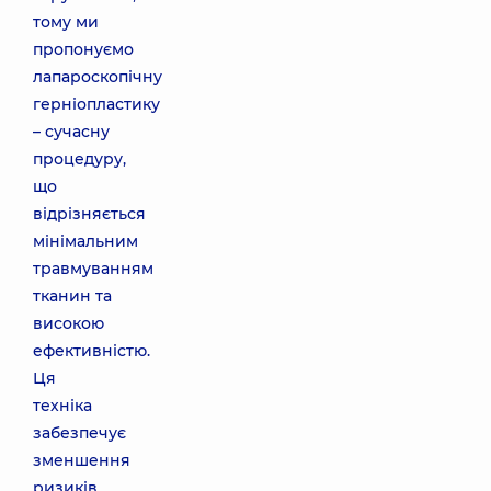
тому ми
пропонуємо
лапароскопічну
герніопластику
– сучасну
процедуру,
що
відрізняється
мінімальним
травмуванням
тканин та
високою
ефективністю.
Ця
техніка
забезпечує
зменшення
ризиків,