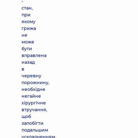
-
стан,
при
якому
грижа
не
може
бути
вправлена
назад
в
черевну
порожнину,
необхідне
негайне
хірургічне
втручання,
щоб
запобігти
подальшим
ускладненням.