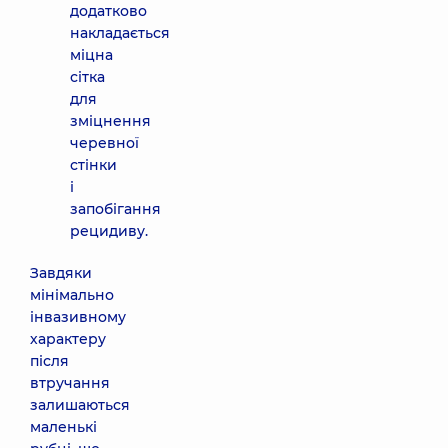
додатково
накладається
міцна
сітка
для
зміцнення
черевної
стінки
і
запобігання
рецидиву.
Завдяки
мінімально
інвазивному
характеру
після
втручання
залишаються
маленькі