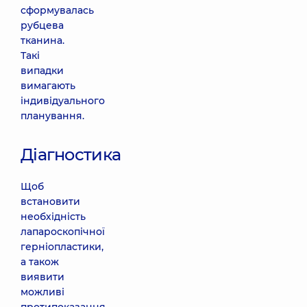
сформувалась
рубцева
тканина.
Такі
випадки
вимагають
індивідуального
планування.
Діагностика
Щоб
встановити
необхідність
лапароскопічної
герніопластики,
а також
виявити
можливі