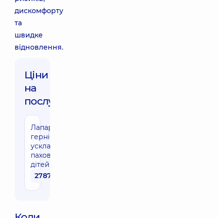
дискомфорту
та
швидке
відновлення.
Ціни
на
послуги:
Лапароскопічна
герніопластика
ускладненної
пахової грижі у
дітей
27870 грн
Коли