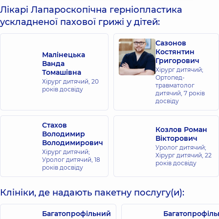
Лікарі Лапароскопічна герніопластика
ускладненої пахової грижі у дітей:
Сазонов
Костянтин
Малінецька
Григорович
Ванда
Хірург дитячий;
Томашівна
Ортопед-
Хірург дитячий,
20
травматолог
років досвіду
дитячий,
7 років
досвіду
Стахов
Козлов Роман
Володимир
Вікторович
Володимирович
Уролог дитячий;
Хірург дитячий;
Хірург дитячий,
22
Уролог дитячий,
18
років досвіду
років досвіду
Клініки, де надають пакетну послугу(и):
Багатопрофільний
Багатопрофіл