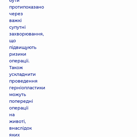
бути
протипоказано
через
важкі
супутні
захворювання,
що
підвищують
ризики
операції.
Також
ускладнити
проведення
герніопластики
можуть
попередні
операції
на
животі,
внаслідок
яких