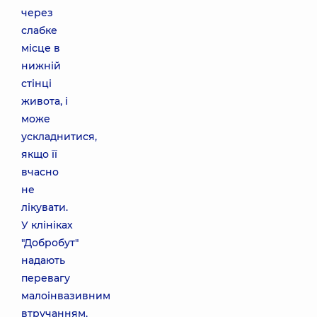
через
слабке
місце в
нижній
стінці
живота, і
може
ускладнитися,
якщо її
вчасно
не
лікувати.
У клініках
"Добробут"
надають
перевагу
малоінвазивним
втручанням,