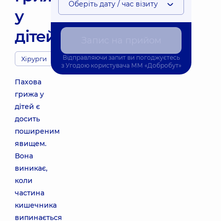
Оберіть дату / час візиту
у
дітей
Запис на прийом
Відправляючи запит ви погоджуєтесь
Хірурги
з
Угодою користувача
ММ «Добробут»
Пахова
грижа у
дітей є
досить
поширеним
явищем.
Вона
виникає,
коли
частина
кишечника
випинається