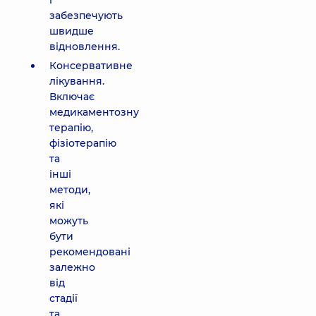
і
забезпечують
швидше
відновлення.
Консервативне
лікування.
Включає
медикаментозну
терапію,
фізіотерапію
та
інші
методи,
які
можуть
бути
рекомендовані
залежно
від
стадії
та