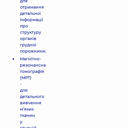
для
отримання
детальної
інформації
про
структуру
органів
грудної
порожнини.
Магнітно-
резонансна
томографія
(МРТ)
-
для
детального
вивчення
м’яких
тканин
у