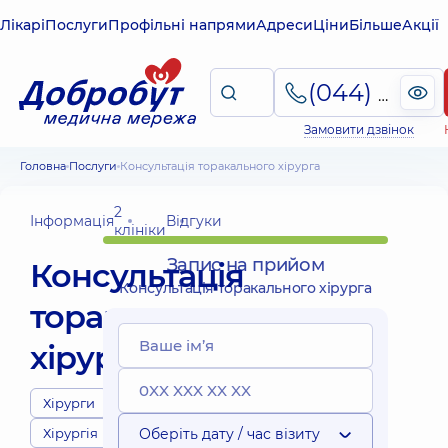
Лікарі
Послуги
Профільні напрями
Адреси
Ціни
Більше
Акції
(044) 495-2-888
Замовити дзвінок
Головна
Послуги
Консультація торакального хірурга
2
Інформація
Відгуки
клініки
Запис на прийом
Консультація
Консультація торакального хірурга
торакального
хірурга
Хірурги
Хірургія
Оберіть дату / час візиту