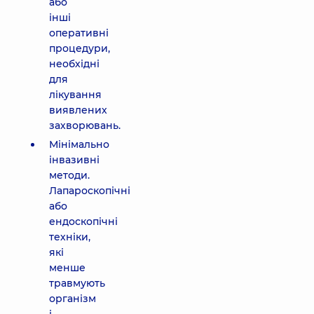
або
інші
оперативні
процедури,
необхідні
для
лікування
виявлених
захворювань.
Мінімально
інвазивні
методи.
Лапароскопічні
або
ендоскопічні
техніки,
які
менше
травмують
організм