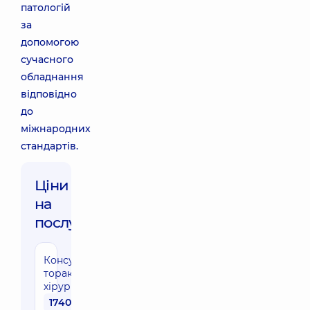
патологій
за
допомогою
сучасного
обладнання
відповідно
до
міжнародних
стандартів.
Ціни
на
послуги:
Консультація
торакального
хірурга
1740 грн