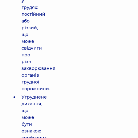
у
грудях:
постійний
або
різкий,
що
може
свідчити
про
різні
захворювання
органів
грудної
порожнини.
Утруднене
дихання,
що
може
бути
ознакою
серйозних