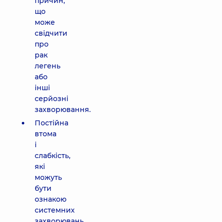
причин,
що
може
свідчити
про
рак
легень
або
інші
серйозні
захворювання.
Постійна
втома
і
слабкість,
які
можуть
бути
ознакою
системних
захворювань.