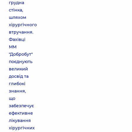
грудна
стінка,
шляхом
хірургічного
втручання.
Фахівці
ММ
"Добробут"
поєднують
великий
досвід та
глибокі
знання,
що
забезпечує
ефективне
лікування
хірургічних