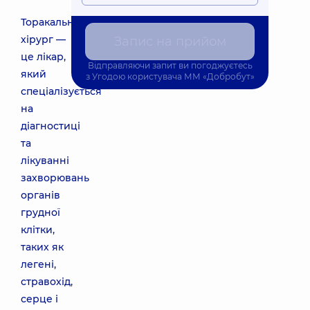
Торакальний
хірург —
Запис на прийом
це лікар,
Відправляючи запит ви погоджуєтесь
який
з
Угодою користувача
ММ «Добробут»
спеціалізується
на
діагностиці
та
лікуванні
захворювань
органів
грудної
клітки,
таких як
легені,
стравохід,
серце і