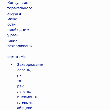
Консультація
торакального
хірурга
може
бути
необхідним
у разі
таких
захворювань
і
симптомів:
Захворювання
легень,
як
то
рак
легень,
пневмонія,
плеврит,
абсцеси