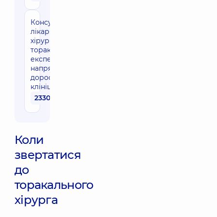
Консультація
лікаря-
хірурга
торакального
експерта
напрямку для
дорослих в
клініці
2330 грн
Коли
звертатися
до
торакального
хірурга