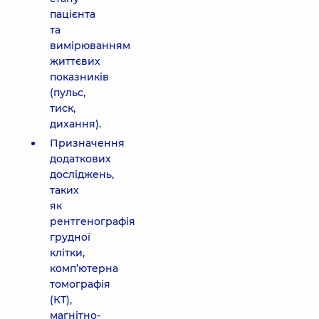
пацієнта
та
вимірюванням
життєвих
показників
(пульс,
тиск,
дихання).
Призначення
додаткових
досліджень,
таких
як
рентгенографія
грудної
клітки,
комп’ютерна
томографія
(КТ),
магнітно-