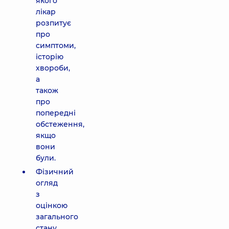
якого
лікар
розпитує
про
симптоми,
історію
хвороби,
а
також
про
попередні
обстеження,
якщо
вони
були.
Фізичний
огляд
з
оцінкою
загального
стану