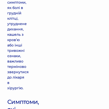
симптоми,
як болі в
грудній
клітці,
утруднене
дихання,
кашель з
кров’ю
або інші
тривожні
ознаки,
важливо
терміново
звернутися
до лікаря
в
хірургію.
Симптоми,