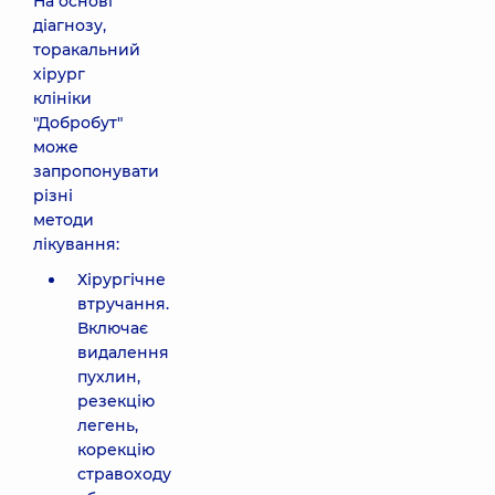
На основі
діагнозу,
торакальний
хірург
клініки
"Добробут"
може
запропонувати
різні
методи
лікування:
Хірургічне
втручання.
Включає
видалення
пухлин,
резекцію
легень,
корекцію
стравоходу