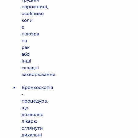
грудній
порожнині,
особливо
коли
є
підозра
на
рак
або
інші
складні
захворювання.
Бронхоскопія
-
процедура,
що
дозволяє
лікарю
оглянути
дихальні