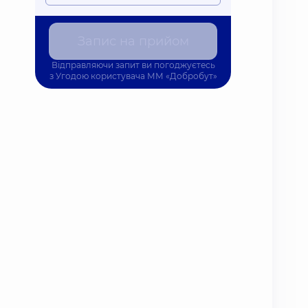
Запис на прийом
Відправляючи запит ви погоджуєтесь
з
Угодою користувача
ММ «Добробут»