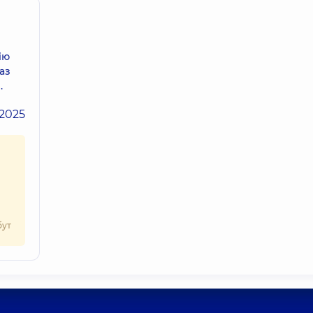
ію
аз
.
.2025
бут