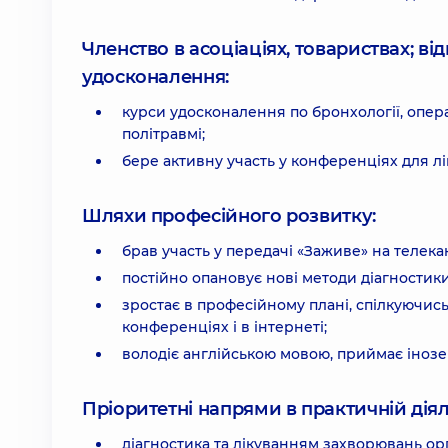
Членство в асоціаціях, товариствах; в
удосконалення:
курси удосконалення по бронхології, операт
політравмі;
бере активну участь у конференціях для лік
Шляхи професійного розвитку:
брав участь у передачі «Заживе» на телекан
постійно опановує нові методи діагностик
зростає в професійному плані, спілкуючи
конференціях і в інтернеті;
володіє англійською мовою, приймає інозе
Пріоритетні напрями в практичній діял
діагностика та лікуванням захворювань ор