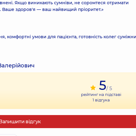
евнені. Якщо виникають сумніви, не соромтеся отримати
я. Ваше здоров'я — ваш найвищий пріоритет.»
я, комфортні умови для пацієнта, готовність колег суміжн
Валерійович
5
/ 5
рейтинг на підставі
1
відгука
Залишити відгук