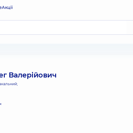
е
Акції
г Валерійович
акальний;
є