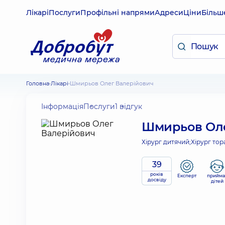
Лікарі
Послуги
Профільні напрями
Адреси
Ціни
Більш
Головна
Лікарі
Шмирьов Олег Валерійович
Інформація
Послуги
1 відгук
Шмирьов Оле
Хірург дитячий;
Хірург тор
39
років
Експерт
прийма
досвіду
дітей