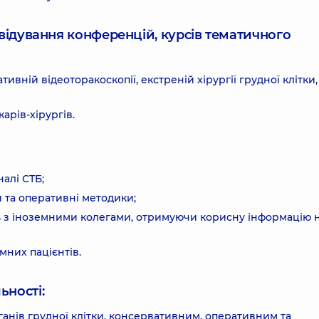
ідвідування конференцій, курсів тематичного
ивній відеоторакоскопії, екстреній хірургії грудної клітки,
арів-хірургів.
алі СТБ;
и та оперативні методики;
сь з іноземними колегами, отримуючи корисну інформацію 
мних пацієнтів.
ьності:
ганів грудної клітки, консервативним, оперативним та