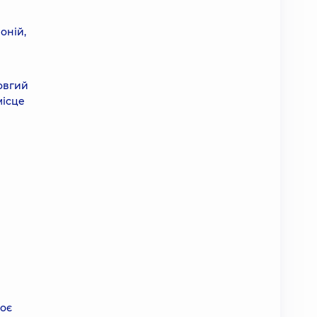
оній,
довгий
місце
воє