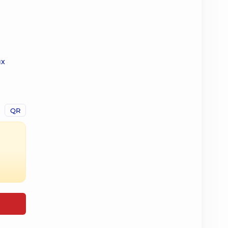
их
QR