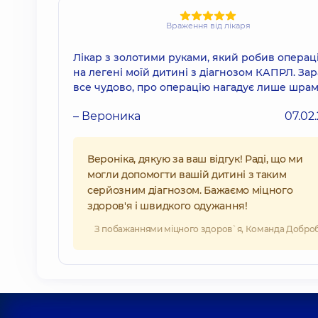
Враження від лікаря
Лікар з золотими руками, який робив операц
на легені моїй дитині з діагнозом КАПРЛ. Зар
все чудово, про операцію нагадує лише шрам
– Вероника
07.02
Вероніка, дякую за ваш відгук! Раді, що ми
могли допомогти вашій дитині з таким
серйозним діагнозом. Бажаємо міцного
здоров'я і швидкого одужання!
З побажаннями міцного здоров`я, Команда Добро