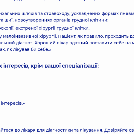
дихальних шляхів та стравоходу, ускладнених формах пневм
та шиї, новоутвореннях органів грудної клітини;
опії, екстреної хірургії грудної клітки.
у малоінвазивної хірургії. Пацієнт, як правило, проходить 
ильний діагноз. Хороший лікар здатний поставити себе на 
ак, як лікував би себе.»
інтересів, крім вашої спеціалізації:
інтересів.»
теся до лікаря для діагностики та лікування. Довіряйте с