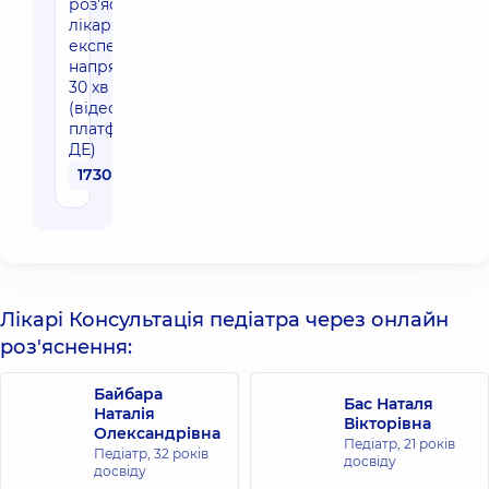
роз'яснення
лікаря
експерта
напрямку
30 хв
(відео-
платформа
ДЕ)
1730 грн
Лікарі Консультація педіатра через онлайн
роз'яснення:
Байбара
Бас Наталя
Наталія
Вікторівна
Олександрівна
Педіатр,
21 років
Педіатр,
32 років
досвіду
досвіду