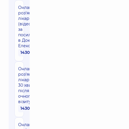
Онлайн-
роз'яснення
лікаря 30 хв
(відеозв'язок
за
посиланням
в Доктор
Елекс)
1430 грн
Онлайн-
роз'яснення
лікаря до
30 хвилин
після
очного
візиту
1430 грн
Онлайн-