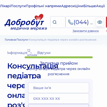
Лікарі
Послуги
Профільні напрями
Адреси
Ціни
Більше
Акції
(044) 495-2-888
Замовити дзвінок
Головна
Послуги
Консультація педіатра через онлайн роз'яснення
12
Інформація
Відгуки
клінік
Запис на прийом
Консультація
Консультація педіатра через онлайн
педіатра
роз'яснення
через
онлайн
роз'яснення