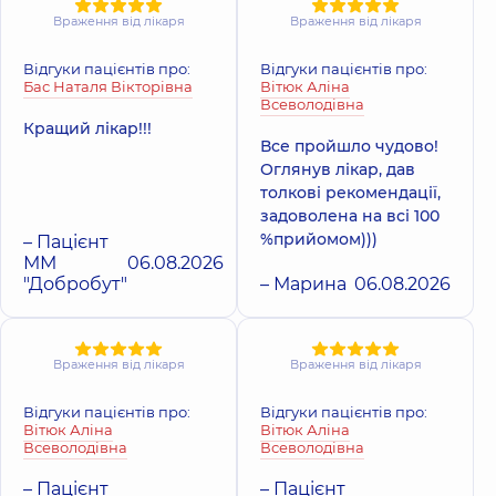
Медичний Центр
Медичний Цен
Враження від лікаря
Враження від лікаря
«Добробут» для
«Добробут» дл
всієї родини на
дорослих на
Відгуки пацієнтів про:
Відгуки пацієнтів про:
Святошині
Позняках
Бас Наталя Вікторівна
Вітюк Аліна
Поліклініка
вул.
Поліклініка
вул.
Всеволодівна
Святошинська, 3-Б, м.
Олександра Мишу
Кращий лікар!!!
Київ
12, м. Київ
Все пройшло чудово!
Оглянув лікар, дав
Медичний Центр
толкові рекомендації,
Медичний Цен
«Добробут» для
задоволена на всі 100
«Добробут» дл
всієї родини на
всієї родини н
%прийомом)))
– Пацієнт
Позняках
вул. Татарській
ММ
06.08.2026
Поліклініка
вул.
Поліклініка
вул.
"Добробут"
– Марина
06.08.2026
Драгоманова, 21-А, м.
Татарська, 2-Е, м. 
Київ
Враження від лікаря
Враження від лікаря
Відгуки пацієнтів про:
Відгуки пацієнтів про:
Вітюк Аліна
Вітюк Аліна
Всеволодівна
Всеволодівна
– Пацієнт
– Пацієнт