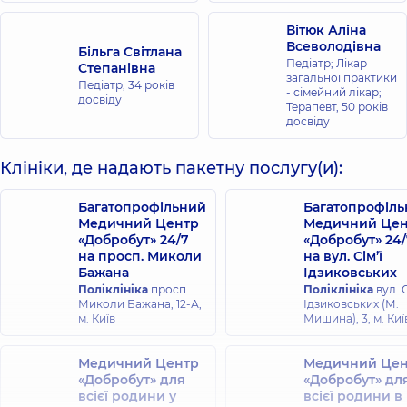
Вітюк Аліна
Всеволодівна
Більга Світлана
Педіатр; Лікар
Степанівна
загальної практики
Педіатр,
34 років
- сімейний лікар;
досвіду
Терапевт,
50 років
досвіду
Клініки, де надають пакетну послугу(и):
Багатопрофільний
Багатопрофіл
Медичний Центр
Медичний Цен
«Добробут» 24/7
«Добробут» 24/
на просп. Миколи
на вул. Сім’ї
Бажана
Ідзиковських
Поліклініка
просп.
Поліклініка
вул. С
Миколи Бажана, 12-А,
Ідзиковських (М.
м. Київ
Мишина), 3, м. Киї
Медичний Центр
Медичний Цен
«Добробут» для
«Добробут» дл
всієї родини у
всієї родини в