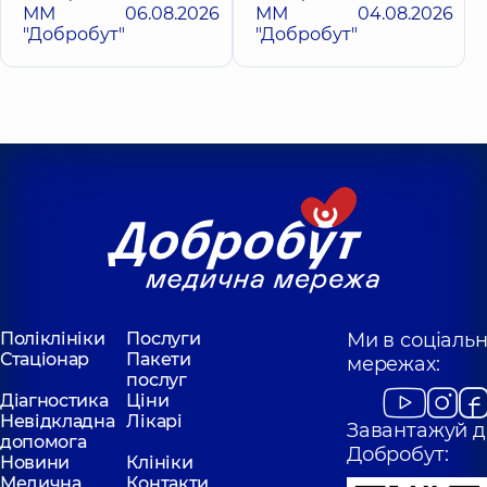
ММ
06.08.2026
ММ
04.08.2026
"Добробут"
"Добробут"
Поліклініки
Послуги
Ми в соціаль
Стаціонар
Пакети
мережах:
послуг
Діагностика
Ціни
Невідкладна
Лікарі
Завантажуй д
допомога
Добробут:
Новини
Клініки
Медична
Контакти