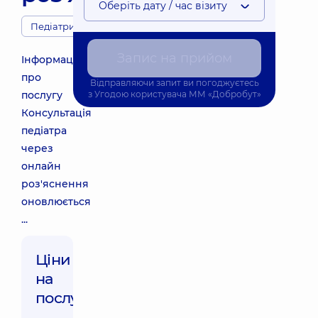
Оберіть дату / час візиту
Педіатри
Запис на прийом
Інформація
про
Відправляючи запит ви погоджуєтесь
послугу
з
Угодою користувача
ММ «Добробут»
Консультація
педіатра
через
онлайн
роз'яснення
оновлюється
...
Ціни
на
послуги: