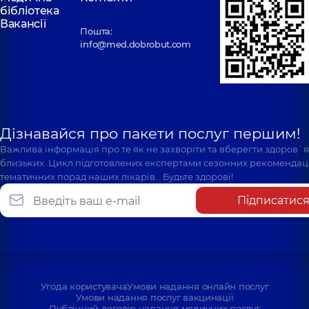
бібліотека
Вакансії
Пошта:
info@med.dobrobut.com
Дізнавайся про пакети послуг першим!
Важлива інформація про те як не захворіти та вберегти здоров`
близьких. Цикл підготовлених експертами сезонних рекомендаці
тематичних порад наших лікарів… Будьте здорові!
Підписатис
Угода користувача
Умови надання онлайн послуг
Умови надання послуг вакцинації
Публічний договір надання медичних послуг