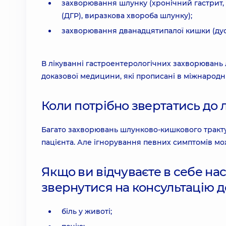
захворювання шлунку (хронічний гастрит, 
(ДГР), виразкова хвороба шлунку);
захворювання дванадцятипалої кишки (дуо
В лікуванні гастроентерологічних захворювань
доказової медицини, які прописані в міжнарод
Коли потрібно звертатись до 
Багато захворювань шлунково-кишкового тракт
пацієнта. Але ігнорування певних симптомів мо
Якщо ви відчуваєте в себе на
звернутися на консультацію д
біль у животі;