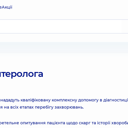
е
Акції
нтеролога
ададуть кваліфіковану комплексну допомогу в діагностиці
я на всіх етапах перебігу захворювань.
етельне опитування пацієнта щодо скарг та історії хвороб