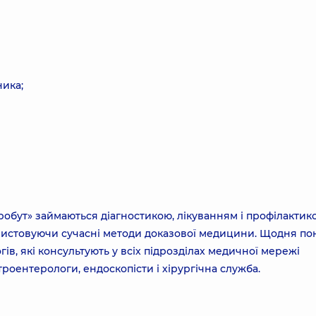
ика;
обут» займаються діагностикою, лікуванням і профілактик
истовуючи сучасні методи доказової медицини. Щодня пон
ів, які консультують у всіх підрозділах медичної мережі
троентерологи, ендоскопісти і хірургічна служба.