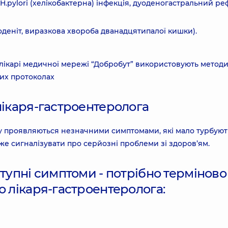
Н.pylori (хелікобактерна) інфекція, дуоденогастральний р
деніт, виразкова хвороба дванадцятипалої кишки).
 лікарі медичної мережі “Добробут” використовують метод
них протоколах
лікаря-гастроентеролога
у проявляються незначними симптомами, які мало турбуют
же сигналізувати про серйозні проблеми зі здоров’ям.
ступні симптоми - потрібно терміново
о лікаря-гастроентеролога: