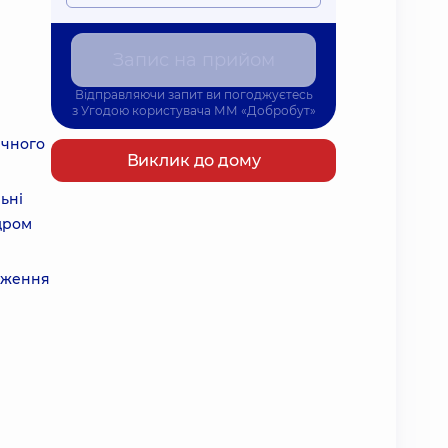
Запис на прийом
Відправляючи запит ви погоджуєтесь
з
Угодою користувача
ММ «Добробут»
вчного
Виклик до дому
ьні
дром
раження