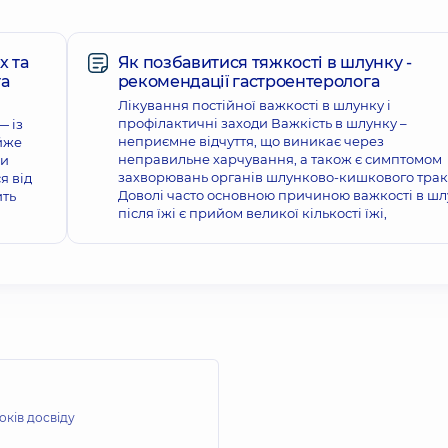
х та
Як позбавитися тяжкості в шлунку -
та
рекомендації гастроентеролога
Лікування постійної важкості в шлунку і
профілактичні заходи Важкість в шлунку –
— із
неприємне відчуття, що виникає через
йже
неправильне харчування, а також є симптомом
ли
захворювань органів шлунково-кишкового трак
я від
Доволі часто основною причиною важкості в шл
ить
після їжі є прийом великої кількості їжі,
оків досвіду