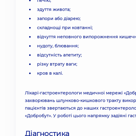
печію;
здуття живота;
запори або діарею;
складнощі при ковтанні;
відчуття неповного випорожнення кишечн
нудоту, блювання;
відсутність апетиту;
різку втрату ваги;
кров в калі.
Лікарі-гастроентерологи медичної мережі «Добр
захворювань шлунково-кишкового тракту викор
пацієнтів звертаються до наших гастроентеролог
«Добробут». У роботі цього напрямку задіяні гас
Діагностика