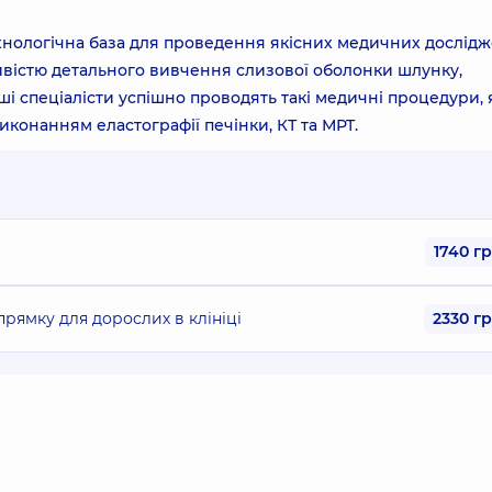
ехнологічна база для проведення якісних медичних дослід
ливістю детального вивчення слизової оболонки шлунку,
і спеціалісти успішно проводять такі медичні процедури, 
иконанням еластографії печінки, КТ та МРТ.
1740 г
рямку для дорослих в клініці
2330 г