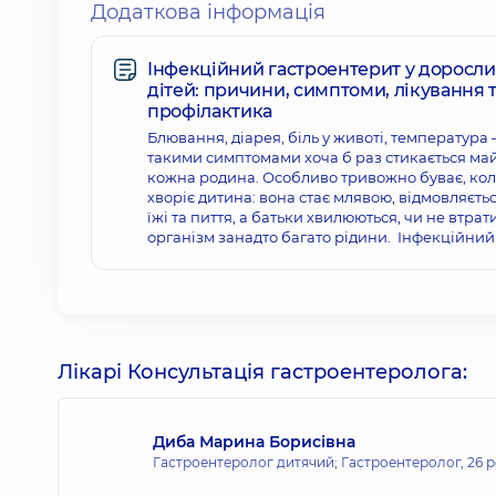
Додаткова інформація
Інфекційний гастроентерит у доросли
дітей: причини, симптоми, лікування 
профілактика
Блювання, діарея, біль у животі, температура 
такими симптомами хоча б раз стикається ма
кожна родина. Особливо тривожно буває, ко
хворіє дитина: вона стає млявою, відмовляєтьс
їжі та пиття, а батьки хвилюються, чи не втрат
організм занадто багато рідини. Інфекційний
Лікарі Консультація гастроентеролога:
Диба Марина Борисівна
Гастроентеролог дитячий; Гастроентеролог,
26 р