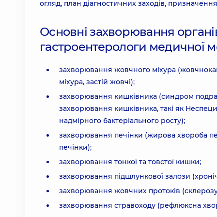
огляд, план діагностичних заходів, призначення
Основні захворювання органів
гастроентерологи медичної м
захворювання жовчного міхура (жовчнокам
міхура, застій жовчі);
захворювання кишківника (синдром подраз
захворювання кишківника, такі як Неспеци
надмірного бактеріального росту);
захворювання печінки (жирова хвороба печ
печінки);
захворювання тонкої та товстої кишки;
захворювання підшлункової залози (хроні
захворювання жовчних протоків (склерозу
захворювання стравоходу (рефлюксна хворо