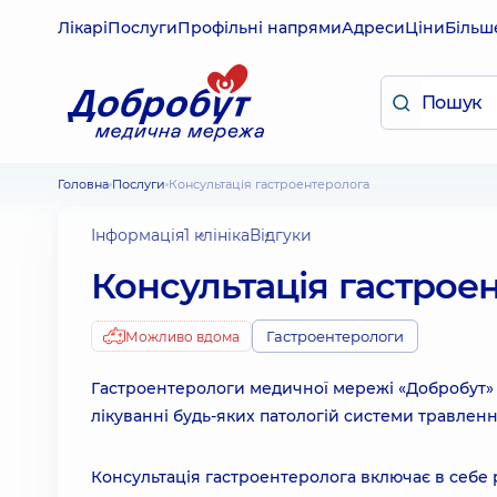
Лікарі
Послуги
Профільні напрями
Адреси
Ціни
Більш
Головна
Послуги
Консультація гастроентеролога
Інформація
1 клініка
Відгуки
Консультація гастрое
Гастроентерологи
Можливо вдома
Гастроентерологи медичної мережі «Добробут» н
лікуванні будь-яких патологій системи травленн
Консультація гастроентеролога включає в себе р