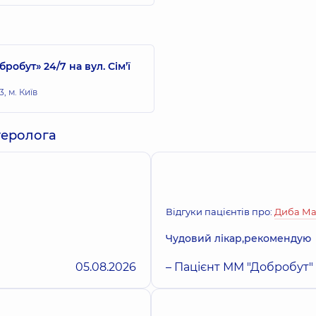
бут» 24/7 на вул. Сім’ї
, м. Київ
нтеролога
Відгуки пацієнтів про:
Диба Ма
Чудовий лікар,рекомендую
05.08.2026
– Пацієнт ММ "Добробут"