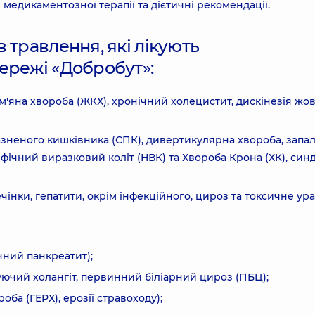
 медикаментозної терапії та дієтичні рекомендації.
 травлення, які лікують
ережі «Добробут»:
'яна хвороба (ЖКХ), хронічний холецистит, дискінезія жо
неного кишківника (СПК), дивертикулярна хвороба, запал
фічний виразковий коліт (НВК) та Хвороба Крона (ХК), син
інки, гепатити, окрім інфекційного, цироз та токсичне у
чний панкреатит);
ючий холангіт, первинний біліарний цироз (ПБЦ);
ба (ГЕРХ), ерозії стравоходу);