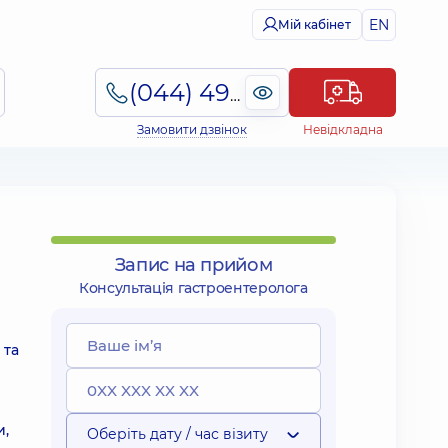
EN
Мій кабінет
(044) 495-2-888
Замовити дзвінок
Невідкладна
Запис на прийом
Консультація гастроентеролога
 та
и,
Оберіть дату / час візиту