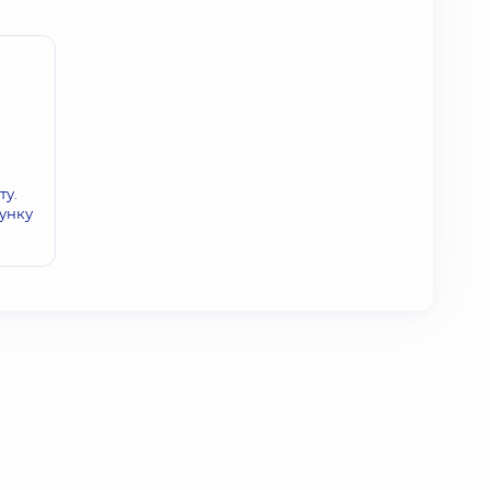
ту.
унку