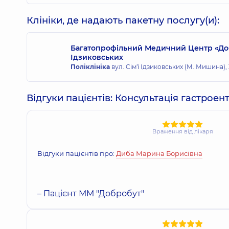
Клініки, де надають пакетну послугу(и):
Багатопрофільний Медичний Центр «Добро
Ідзиковських
Поліклініка
вул. Сім'ї Ідзиковських (М. Мишина), 3
Відгуки пацієнтів: Консультація гастрое
Враження від лікаря
Відгуки пацієнтів про:
Диба Марина Борисівна
– Пацієнт ММ "Добробут"