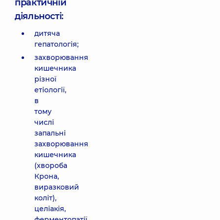
практичній
діяльності:
дитяча
гепатологія;
захворювання
кишечника
різної
етіології,
в
тому
числі
запальні
захворювання
кишечника
(хвороба
Крона,
виразковий
коліт),
целіакія,
ферментопатії