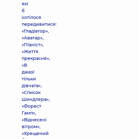
які
б
хотілося
передивитися:
«Гладіатор»,
«Аватар»,
«Піаніст»,
«Життя
прекрасне»,
«В
джазі
тільки
дівчата»,
«Список
Шиндлера»,
«Форест
Гамп»,
«Віднесені
вітром»,
«Хрещений