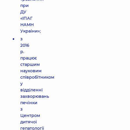
при
ДУ
«ІПАГ
НАМН
Украіни»;
з
2016
р.
працює
старшим
науковим
співробітником
у
відділенні
захворювань
печінки
з
Центром
дитячої
гепатології