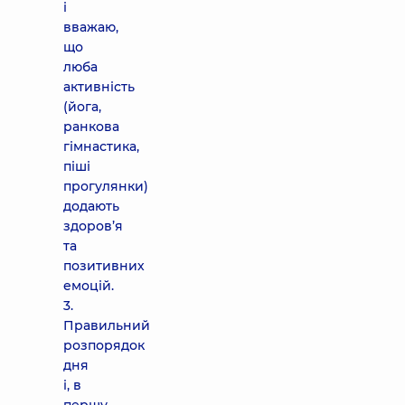
і
вважаю,
що
люба
активність
(йога,
ранкова
гімнастика,
піші
прогулянки)
додають
здоров’я
та
позитивних
емоцій.
3.
Правильний
розпорядок
дня
і, в