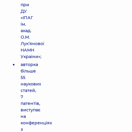
при
ДУ
«ІПАГ
ім.
акад.
О.М.
Лук’янової
НАМН
України»;
авторка
більше
55
наукових
статей,
7
патентів,
виступає
на
конференціях
з