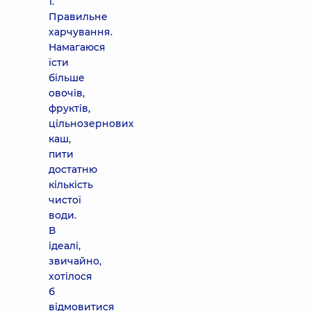
1.
Правильне
харчування.
Намагаюся
їсти
більше
овочів,
фруктів,
цільнозернових
каш,
пити
достатню
кількість
чистої
води.
В
ідеалі,
звичайно,
хотілося
б
відмовитися