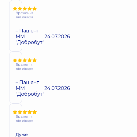
Враження
від лікаря
– Пацієнт
ММ
24.07.2026
"Добробут"
Враження
від лікаря
– Пацієнт
ММ
24.07.2026
"Добробут"
Враження
від лікаря
Дуже