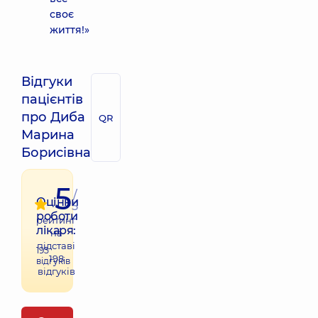
своє
життя!»
Відгуки
пацієнтів
про Диба
QR
Марина
Борисівна
5
/
Оцінки
5
роботи
рейтинг
лікаря:
на
підставі
195
198
відгуків
відгуків