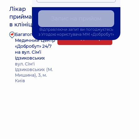
Лікар
приймає
Запис на прийом
Найближчий час прийому: 11.08.2026 17:00
в клініці
Відправляючи запит ви погоджуєтесь
Багатопрофільний
з
Угодою користувача
ММ «Добробут»
Запис до лікаря
Медичний Центр
«Добробут» 24/7
на вул. Сім’ї
Ідзиковських
вул. Сім'ї
Ідзиковських (М.
Мишина), 3, м.
Київ