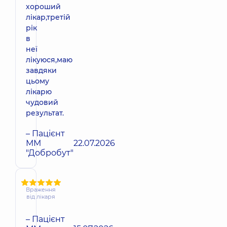
хороший
лікар,третій
рік
в
неї
лікуюся,маю
завдяки
цьому
лікарю
чудовий
результат.
– Пацієнт
ММ
22.07.2026
"Добробут"
Враження
від лікаря
– Пацієнт