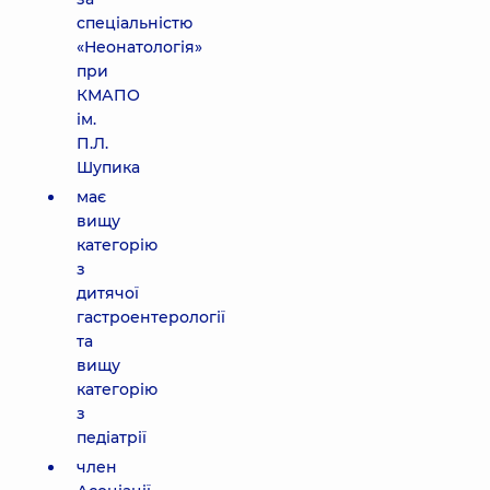
спеціальністю
«Неонатологія»
при
КМАПО
ім.
П.Л.
Шупика
має
вищу
категорію
з
дитячої
гастроентерології
та
вищу
категорію
з
педіатрії
член