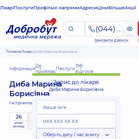
Лікарі
Послуги
Профільні напрями
Адреси
Ціни
Більше
Акції
(044) 495-2-888
Замовити дзвінок
Головна
Лікарі
Диба Марина Борисівна
Де
198
Інформація
Послуги
приймає
відгуків
Запис до лікаря
Диба Марина
Диба Марина Борисівна
Борисівна
Гастроентеролог дитячий;
Гастроентеролог;
26
5
/ 5
років
рейтинг
на підставі
Експерт
приймає
досвіду
198 відгуків
дітей
Оберіть дату / час візиту