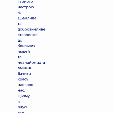
гарного
настрою.
4.
Дбайливе
та
доброзичливе
ставлення
до
близьких
людей
та
незнайомихта
вміння
бачити
красу
навколо
нас.
Цьому
я
вчусь
все