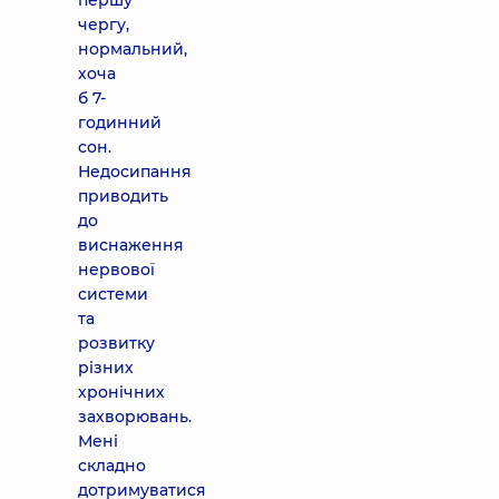
першу
чергу,
нормальний,
хоча
б 7-
годинний
сон.
Недосипання
приводить
до
виснаження
нервової
системи
та
розвитку
різних
хронічних
захворювань.
Мені
складно
дотримуватися