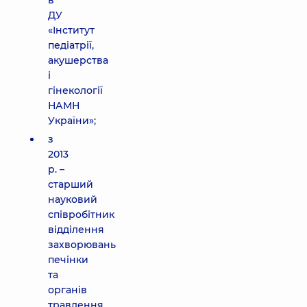
в
ДУ
«Інститут
педіатрії,
акушерства
і
гінекології
НАМН
України»;
з
2013
р. –
старший
науковий
співробітник
відділення
захворювань
печінки
та
органів
травлення