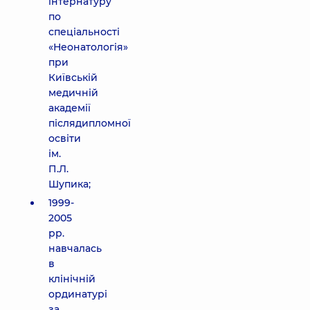
інтернатуру
по
спеціальності
«Неонатологія»
при
Київській
медичній
академії
післядипломної
освіти
ім.
П.Л.
Шупика;
1999-
2005
рр.
навчалась
в
клінічній
ординатурі
за