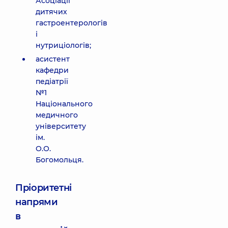
Асоціації
дитячих
гастроентерологів
і
нутриціологів;
асистент
кафедри
педіатрії
№1
Національного
медичного
університету
ім.
О.О.
Богомольця.
Пріоритетні
напрями
в