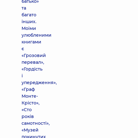
батько»
та
багато
інших.
Моїми
улюбленими
книгами
є
«Грозовий
перевал»,
«Гордість
і
упередження»,
«Граф
Монте-
Крісто»,
«Сто
років
самотності»,
«Музей
покинутих