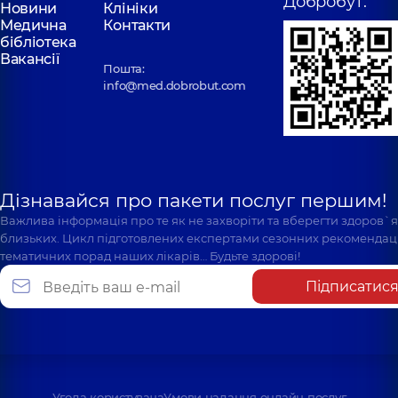
Добробут:
Новини
Клініки
Медична
Контакти
бібліотека
Вакансії
Пошта:
info@med.dobrobut.com
Дізнавайся про пакети послуг першим!
Важлива інформація про те як не захворіти та вберегти здоров`
близьких. Цикл підготовлених експертами сезонних рекомендаці
тематичних порад наших лікарів… Будьте здорові!
Підписатис
Угода користувача
Умови надання онлайн послуг