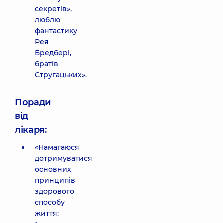
секретів»,
люблю
фантастику
Рея
Бредбері,
братів
Стругацьких».
Поради
від
лікаря:
«Намагаюся
дотримуватися
основних
принципів
здорового
способу
життя: