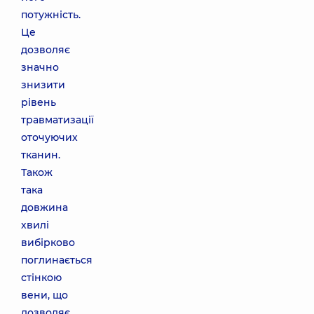
потужність.
Це
дозволяє
значно
знизити
рівень
травматизації
оточуючих
тканин.
Також
така
довжина
хвилі
вибірково
поглинається
стінкою
вени, що
дозволяє