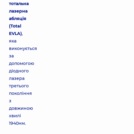
тотальна
лазерна
абляція
(Total
EVLA)
,
яка
виконується
за
допомогою
діодного
лазера
третього
покоління
з
довжиною
хвилі
1940нм.