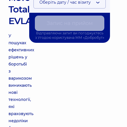
Оберіть дату / час візиту
Total
EVLA
Запис на прийом
Відправляючи запит ви погоджуєтесь
У
з
Угодою користувача
ММ «Добробут»
пошуках
ефективних
рішень у
боротьбі
з
варикозом
виникають
нові
технології,
які
враховують
недоліки