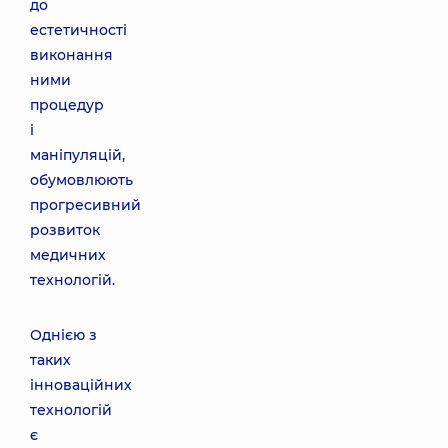
до
естетичності
виконання
ними
процедур
і
маніпуляцій,
обумовлюють
прогресивний
розвиток
медичних
технологій.
Однією з
таких
інноваційних
технологій
є