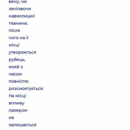
вену, не
зачіпаючи
навколишні
тканини,
після
чого на її
місці
утворюється
рубець,
який з
часом
повністю
розсмоктується.
На місці
впливу
лазером
не
залишається