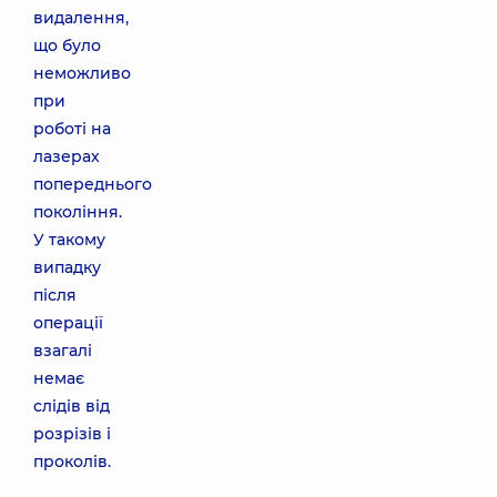
видалення,
що було
неможливо
при
роботі на
лазерах
попереднього
покоління.
У такому
випадку
після
операції
взагалі
немає
слідів від
розрізів і
проколів.