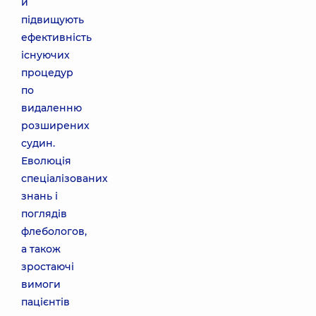
й
підвищують
ефективність
існуючих
процедур
по
видаленню
розширених
судин.
Еволюція
спеціалізованих
знань і
поглядів
флебологов,
а також
зростаючі
вимоги
пацієнтів