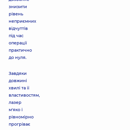
знизити
рівень
неприємних
відчуттів
під час
операції
практично
до нуля.
Завдяки
довжині
хвилі та її
властивостям,
лазер
м'яко і
рівномірно
прогріває