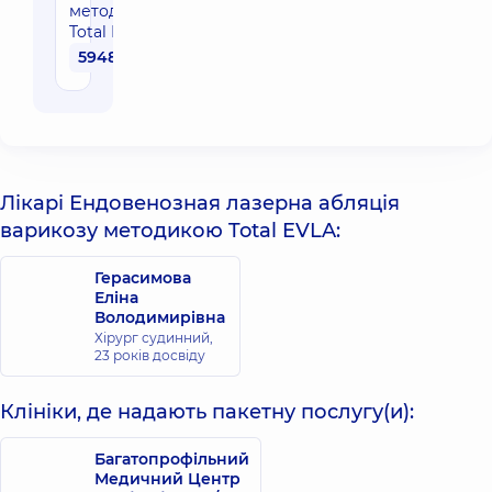
методикою
Total EVLA
59480 грн
Лікарі Ендовенозная лазерна абляція
варикозу методикою Total EVLA:
Герасимова
Еліна
Володимирівна
Хірург судинний,
23 років досвіду
Клініки, де надають пакетну послугу(и):
Багатопрофільний
Медичний Центр