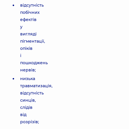
відсутність
побічних
ефектів
у
вигляді
пігментації,
опіків
і
пошкоджень
нервів;
низька
травматизація,
відсутність
синців,
слідів
від
розрізів;