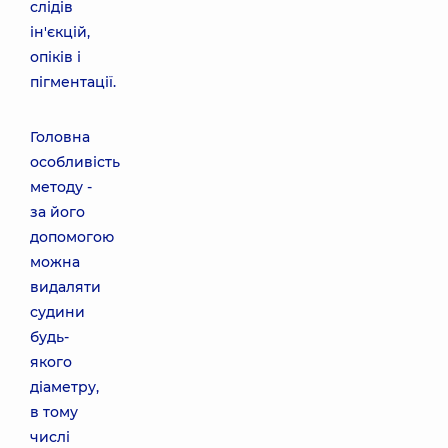
слідів
ін'єкцій,
опіків і
пігментації.
Головна
особливість
методу -
за його
допомогою
можна
видаляти
судини
будь-
якого
діаметру,
в тому
числі