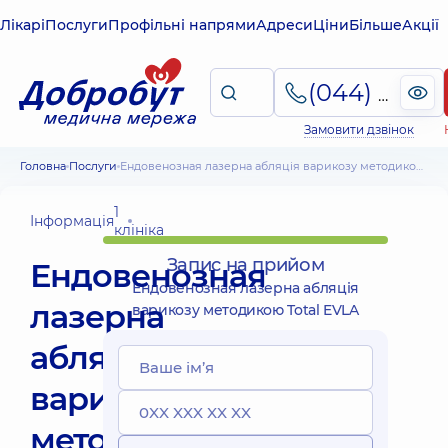
Лікарі
Послуги
Профільні напрями
Адреси
Ціни
Більше
Акції
(044) 495-2-888
Замовити дзвінок
Головна
Послуги
Ендовенозная лазерна абляція варикозу методикою Total EVLA
1
Інформація
клініка
Запис на прийом
Ендовенозная
Ендовенозная лазерна абляція
лазерна
варикозу методикою Total EVLA
абляція
варикозу
методикою