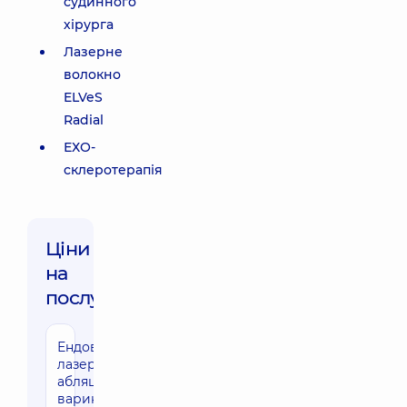
судинного
хірурга
Лазерне
волокно
ELVeS
Radial
ЕХО-
склеротерапія
Ціни
на
послуги:
Ендовенозна
лазерна
абляція
варикозу