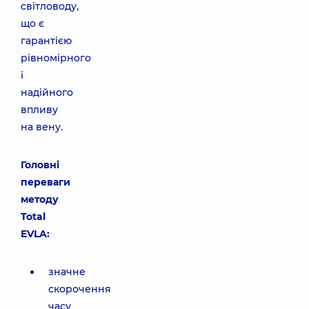
світловоду,
що є
гарантією
рівномірного
і
надійного
впливу
на вену.
Головні
переваги
методу
Total
EVLA:
значне
скорочення
часу