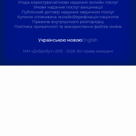
Угода користувача
Умови надання онлайн послуг
Умови надання послуг вакцинації
Публічний договір надання медичних послуг
Куточок споживача онлайн
Верифікація пацієнтів
Правила внутрішнього розпорядку
Політика приватності та використання файлів cookie
Українською мовою
English
ММ «Добробут» 2012 - 2026. Всі права захищені