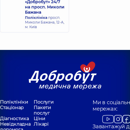
«Добробут» 24/7
на просп. Миколи
Бажана
Поліклініка
просп.
Миколи Бажана, 12-А,
м. Київ
Поліклініки
Послуги
Ми в соціаль
Стаціонар
Пакети
мережах:
послуг
Діагностика
Ціни
Невідкладна
Лікарі
Завантажуй д
допомога