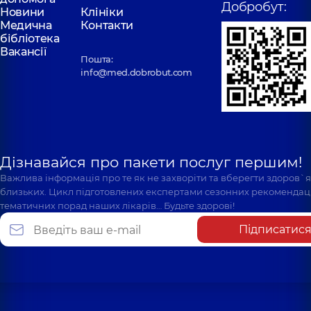
Добробут:
Новини
Клініки
Медична
Контакти
бібліотека
Вакансії
Пошта:
info@med.dobrobut.com
Дізнавайся про пакети послуг першим!
Важлива інформація про те як не захворіти та вберегти здоров`
близьких. Цикл підготовлених експертами сезонних рекомендаці
тематичних порад наших лікарів… Будьте здорові!
Підписатис