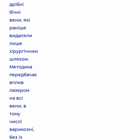
дрібні
бічні
вени, які
раніше
видаляли
лише
хірургічним
шляхом.
Методика
передбачає
вплив
лазером
на всі
вени, в
тому
числі
варикозні,
без їх