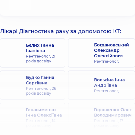
Пучков
Д.Д.,
Реут
Е.А -
Трепан-
биопсии
Лікарі Діагностика раку за допомогою КТ:
солидных
опухолей
Богдановський
Бєлих Ганна
под
Олександр
Іванівна
контролем
Олексійович
Рентгенолог,
21
компьютерной
років досвіду
Рентгенолог,
и
магнитно-
резонансной
Будко Ганна
Вольхіна Інна
томографии
Сергіївна
Андріївна
-
Рентгенолог,
26
Рентгенолог,
«РМЖ»
років досвіду
№6
от
Герасименко
Горошенко Олег
27.11.2019
Інна Олексіївна
Володимирович
стр.
Рентгенолог,
14
Рентгенолог,
17
3-9
років досвіду
років досвіду
Клинические
рекомендации