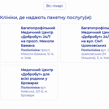
по
Давиденко
Всі лікарі
Дрига Дарія
диагностике
Наталія
Юріївна
Анатоліївна
и
Клініки, де надають пакетну послугу(и):
Рентгенолог,
лечению
Рентгенолог,
13
років досвіду
больных
с
Багатопрофільний
Багатопрофіл
опухолями
Медичний Центр
Медичний Цен
Ковальський
Заєць Наталія
«Добробут» 24/7
«Добробут» 24/
верхних
Володимир
Юріївна
на просп. Миколи
на вул. Сім’ї
мочевыводящих
Олександрович
Рентгенолог,
21
Бажана
Ідзиковських
путей.
років досвіду
Рентгенолог,
Поліклініка
просп.
Поліклініка
вул. С
Ассоциации
Миколи Бажана, 12-А,
Ідзиковських (М.
онкологов
м. Київ
Мишина), 3, м. Киї
России.
Ніколенко Анна
Корягіна Юлія
Москва
Сергіївна
Володимирівна
2014.
Медичний Центр
Рентгенолог,
13
Рентгенолог,
років досвіду
«Добробут» для
Bevers
всієї родини у
T. B.
Броварах
et al.
Семененко
Поліклініка
вул.
Рязанцев
Breast
Валерія
Київська, 221-Б, м.
Богдан
cancer
Валеріївна
Бровари
Анатолійович
screening
Рентгенолог,
22
Рентгенолог,
and
років досвіду
diagnosis,