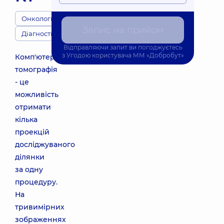
Онкологи
Запис на прийом
Діагности
Відправляючи запит ви погоджуєтесь
з
Угодою користувача
ММ «Добробут»
Комп'ютерна
томографія
- це
можливість
отримати
кілька
проекцій
досліджуваного
ділянки
за одну
процедуру.
На
тривимірних
зображеннях