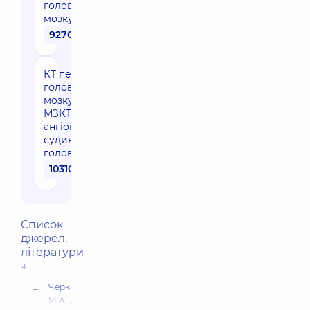
головного
мозку
9270 грн
КТ перфузія
головного
мозку з
МЗКТ-
ангіографією
судин
голови, шиї
10310 грн
Список
джерел,
літератури
↓
Черкашин
М.А. ,