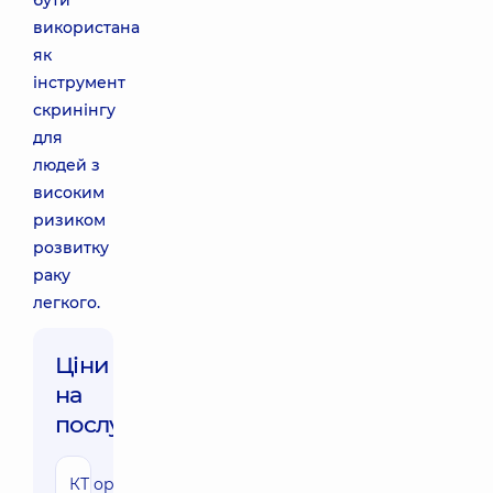
бути
використана
як
інструмент
скринінгу
для
людей з
високим
ризиком
розвитку
раку
легкого.
Ціни
на
послуги:
КТ органів