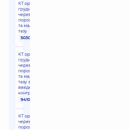
КТ органів
грудної,
черевної
порожнини
та малого
тазу
5030 грн
КТ органів
грудної,
черевної
порожнини
та малого
тазу з
введенням
контрасту
9410 грн
КТ органів
черевної
порожнини,