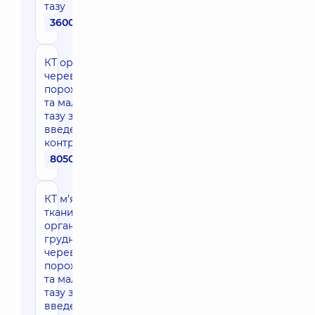
тазу
3600 грн
КТ органів
черевної
порожнини
та малого
тазу з
введенням
контрасту
8050 грн
КТ м’яких
тканин шиї,
органів
грудної,
черевної
порожнини
та малого
тазу з
введенням