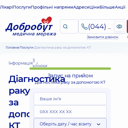
Лікарі
Послуги
Профільні напрями
Адреси
Ціни
Більше
Акції
(044) 495-2-888
Замовити дзвінок
Головна
Послуги
Діагностика раку за допомогою КТ
3
Інформація
клініки
Запис на прийом
Діагностика
Діагностика раку за допомогою КТ
раку
за
допомогою
КТ
Оберіть дату / час візиту