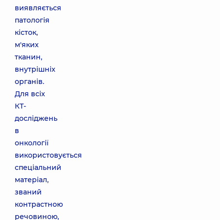
виявляється
патологія
кісток,
м'яких
тканин,
внутрішніх
органів.
Для всіх
КТ-
досліджень
в
онкології
використовується
спеціальний
матеріал,
званий
контрастною
речовиною,