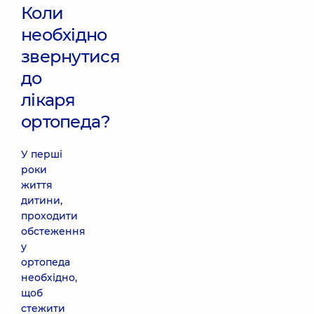
вул.
Коли
Татарській
необхідно
вул.
Татарська,
звернутися
2-Е, м. Київ
до
лікаря
ортопеда?
У перші
роки
життя
дитини,
проходити
обстеження
у
ортопеда
необхідно,
щоб
стежити