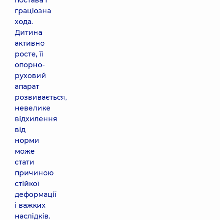
постава і
граціозна
хода.
Дитина
активно
росте, її
опорно-
руховий
апарат
розвивається,
невелике
відхилення
від
норми
може
стати
причиною
стійкої
деформації
і важких
наслідків.