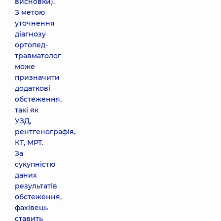
висновки).
З метою
уточнення
діагнозу
ортопед-
травматолог
може
призначити
додаткові
обстеження,
такі як
УЗД,
рентгенографія,
КТ, МРТ.
За
сукупністю
даних
результатів
обстеження,
фахівець
ставить