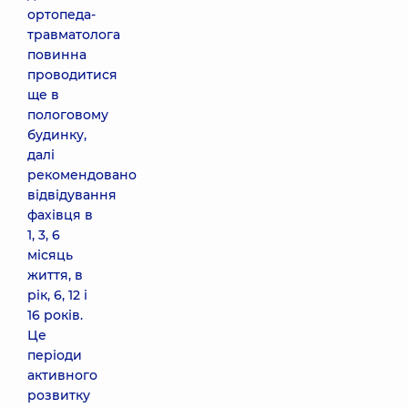
ортопеда-
травматолога
повинна
проводитися
ще в
пологовому
будинку,
далі
рекомендовано
відвідування
фахівця в
1, 3, 6
місяць
життя, в
рік, 6, 12 і
16 років.
Це
періоди
активного
розвитку