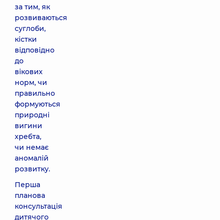
за тим, як
розвиваються
суглоби,
кістки
відповідно
до
вікових
норм, чи
правильно
формуються
природні
вигини
хребта,
чи немає
аномалій
розвитку.
Перша
планова
консультація
дитячого