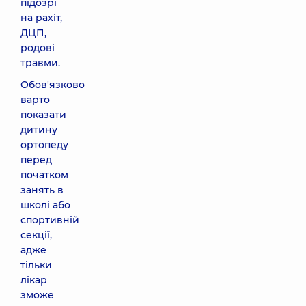
підозрі
на рахіт,
ДЦП,
родові
травми.
Обов'язково
варто
показати
дитину
ортопеду
перед
початком
занять в
школі або
спортивній
секції,
адже
тільки
лікар
зможе