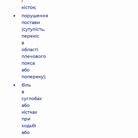
і
кісток;
порушення
постави
(сутулість,
перекіс
в
області
плечового
пояса
або
попереку);
біль
в
суглобах
або
кістках
при
ходьбі
або