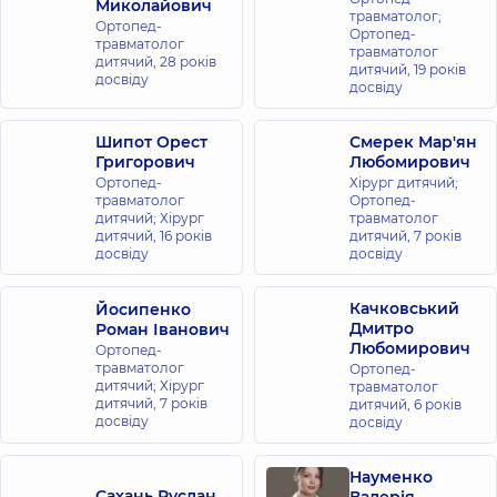
Русанівці
Миколайович
травматолог;
вул.
Ортопед-
Ортопед-
Ентузіастів
травматолог
травматолог
1/2, м. Київ
дитячий,
28 років
дитячий,
19 років
досвіду
досвіду
Медичний
Центр
Шипот Орест
Смерек Мар'ян
Григорович
«Добробут»
Любомирович
Ортопед-
Хірург дитячий;
для всієї
травматолог
Ортопед-
родини у
дитячий; Хірург
травматолог
Броварах
дитячий,
16 років
дитячий,
7 років
досвіду
досвіду
вул.
Київська,
221-Б, м.
Бровари
Качковський
Йосипенко
Дмитро
Роман Іванович
Любомирович
Ортопед-
Медичний
травматолог
Ортопед-
Центр
дитячий; Хірург
травматолог
дитячий,
7 років
дитячий,
6 років
«Добробут»
досвіду
досвіду
для всієї
родини в
Науменко
Ірпені
Сахань Руслан