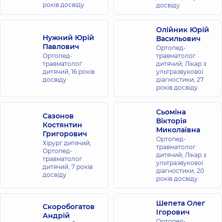
років досвіду
Олімпійській
досвіду
вул.
Антоновича,
Олійник Юрій
40, м. Київ
Нужний Юрій
Васильович
Павлович
Ортопед-
Медичний
Ортопед-
травматолог
травматолог
дитячий; Лікар з
Центр
дитячий,
16 років
ультразвукової
«Добробут»
досвіду
діагностики,
27
для всієї
років досвіду
родини в ЖК
Новопечерські
Сьоміна
Сазонов
Липки
Вікторія
Костянтин
Миколаївна
вул. Андрія
Григорович
Верхогляда,
Ортопед-
Хірург дитячий;
16-А, м. Київ
травматолог
Ортопед-
дитячий; Лікар з
травматолог
ультразвукової
дитячий,
7 років
Медичний
діагностики,
20
досвіду
років досвіду
Центр
«Добробут»
для всієї
Шепета Олег
Скоробогатов
Ігорович
родини на
Андрій
Ортопед-