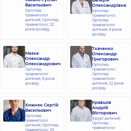
Валерія
вул. Поезії
Васильович
Олександрівна
(Грибоєдова),
Ортопед-
Ортопед-
8-А, м. Ірпінь
травматолог
травматолог;
дитячий; Ортопед-
Ортопед-
травматолог,
22
травматолог
Медичний
років досвіду
дитячий,
6 років
Центр
досвіду
«Добробут»
для всієї
Ткаченко
родини в
Мазка
Олександр
Голосієві
Олександр
Григорович
Олександрович
вул.
Ортопед-
Самійла
Ортопед-
травматолог;
Кішки
травматолог
Ортопед-
(Маршала
дитячий,
9 років
травматолог
Конєва), 10/1,
досвіду
дитячий,
22 років
м. Київ
досвіду
Медичний
Кравцов
Хижняк Сергій
Центр
Андрій
Васильович
«Добробут»
Вікторович
Ортопед-
Хірург дитячий;
для всієї
травматолог
Ортопед-
дитячий; Ортопед-
родини на
травматолог
травматолог,
29