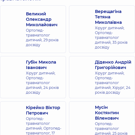
Таун
Верещагіна
вул.
Великий
Регенераторна, 4
Тетяна
Олександр
корпус 8, м. Київ
Миколаївна
Миколайович
Хірург дитячий;
Ортопед-
Ортопед-
травматолог
Медичний
травматолог
дитячий,
29 років
Центр
дитячий,
35 років
досвіду
досвіду
«Добробут»
для всієї
Губін Микола
родини на
Діденко Андрій
Іванович
Григорійович
вул.
Хірург дитячий;
Хірург дитячий;
Коновальця
Ортопед-
Ортопед-
вул. Євгена
травматолог
травматолог
Коновальця
дитячий,
24 років
дитячий; Хірург,
24
34-А, м. Київ
досвіду
років досвіду
Медичний
Мусін
Кірейко Віктор
Центр
Костянтин
Петрович
Віленович
«Добробут»
Ортопед-
травматолог
Ортопед-
для всієї
дитячий; Ортопед-
травматолог
родини на
травматолог,
17
дитячий,
25 років