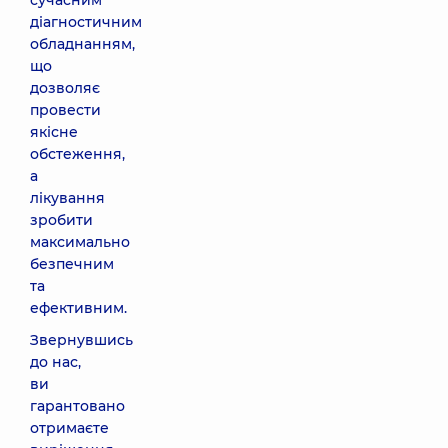
сучасним
діагностичним
обладнанням,
що
дозволяє
провести
якісне
обстеження,
а
лікування
зробити
максимально
безпечним
та
ефективним.
Звернувшись
до нас,
ви
гарантовано
отримаєте