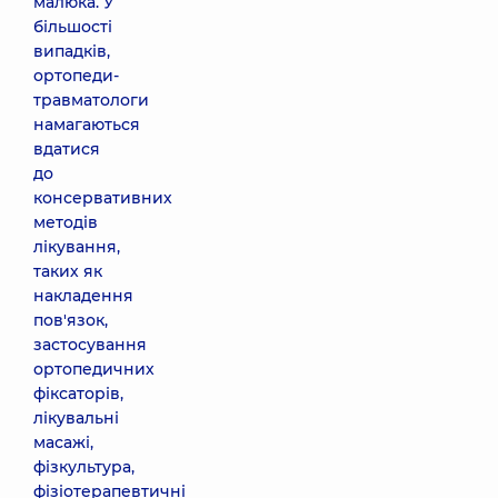
малюка. У
більшості
випадків,
ортопеди-
травматологи
намагаються
вдатися
до
консервативних
методів
лікування,
таких як
накладення
пов'язок,
застосування
ортопедичних
фіксаторів,
лікувальні
масажі,
фізкультура,
фізіотерапевтичні