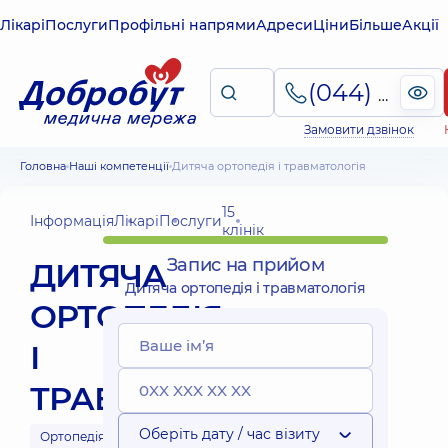
Лікарі
Послуги
Профільні напрями
Адреси
Ціни
Більше
Акції
(044) 495-2-888
Замовити дзвінок
Головна
Наші компетенції
Дитяча ортопедія і травматологія
15
Інформація
Лікарі
Послуги
клінік
Запис на прийом
ДИТЯЧА
Дитяча ортопедія і травматологія
ОРТОПЕДІЯ
І
ТРАВМАТОЛОГІЯ
Оберіть дату / час візиту
Ортопедія та
Дитяча