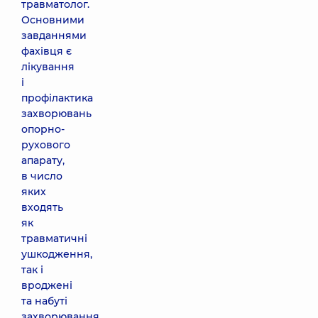
травматолог.
Основними
завданнями
фахівця є
лікування
і
профілактика
захворювань
опорно-
рухового
апарату,
в число
яких
входять
як
травматичні
ушкодження,
так і
вроджені
та набуті
захворювання,