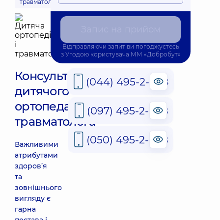
травматологія
медицина
Запис на прийом
Відправляючи запит ви погоджуєтесь
з
Угодою користувача
ММ «Добробут»
Консультація
(044) 495-2-888
дитячого
ортопеда-
(097) 495-2-888
травматолога
(050) 495-2-888
Важливими
атрибутами
здоров’я
та
зовнішнього
вигляду є
гарна