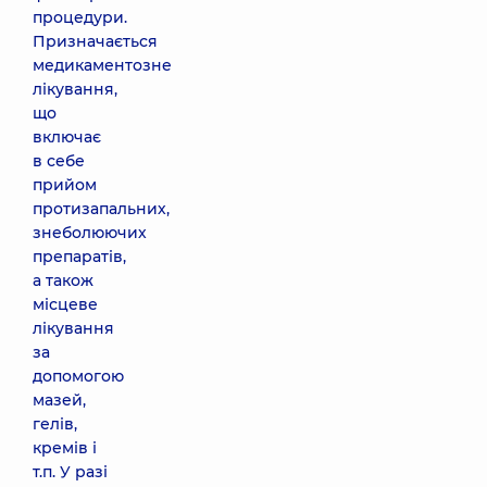
процедури.
Призначається
медикаментозне
лікування,
що
включає
в себе
прийом
протизапальних,
знеболюючих
препаратів,
а також
місцеве
лікування
за
допомогою
мазей,
гелів,
кремів і
т.п. У разі