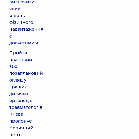
визначити,
який
рівень
фізичного
навантаження
є
допустимим.
Пройти
плановий
або
позаплановий
огляд у
кращих
дитячих
ортопедів-
травматологів
Києва
пропонує
медичний
центр