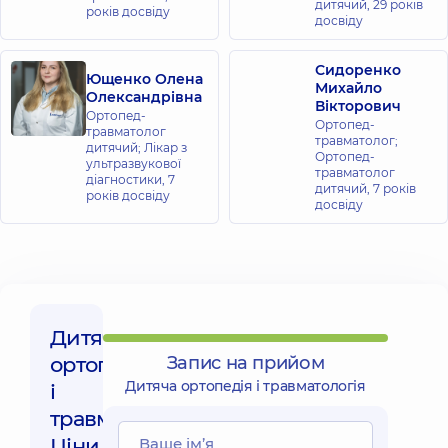
Софіївській
дитячий,
29 років
років досвіду
досвіду
Борщагівці
вул.
Яблунева, 26,
Сидоренко
Софіївська
Ющенко Олена
Михайло
Борщагівка
Олександрівна
Вікторович
Ортопед-
Ортопед-
травматолог
Медичний
травматолог;
дитячий; Лікар з
Ортопед-
Центр
ультразвукової
травматолог
діагностики,
7
«Добробут»
дитячий,
7 років
років досвіду
для всієї
досвіду
родини на
Оболоні
просп.
Володимира
Івасюка (Героїв
Сталінграда),
16-В, м. Київ
Дитяча
ортопедія
Запис на прийом
Медичний
Дитяча ортопедія і травматологія
і
Центр
травматологія,
«Добробут»
Ціни
для всієї