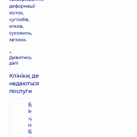
деформації
кісток,
суглобів,
м'язів,
сухожиль,
зв'язок.
↓
Дивитись
далі
Клініки, де
надаються
послуги
Багатопрофільний
Медичний Центр
«Добробут» 24/7
на просп. Миколи
Бажана