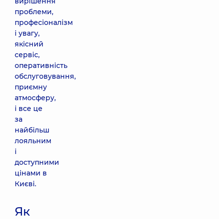
вирішення
проблеми,
професіоналізм
і увагу,
якісний
сервіс,
оперативність
обслуговування,
приємну
атмосферу,
і все це
за
найбільш
лояльним
і
доступними
цінами в
Києві.
Як