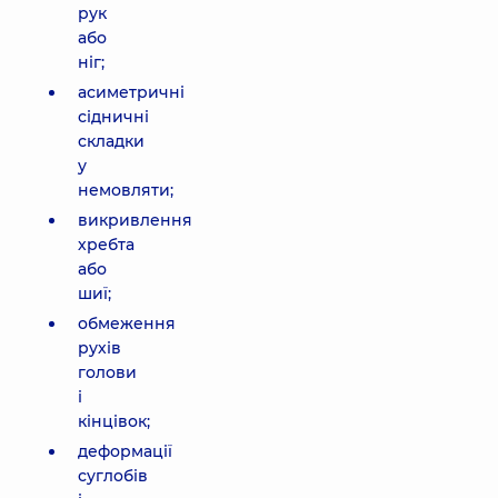
рук
або
ніг;
асиметричні
сідничні
складки
у
немовляти;
викривлення
хребта
або
шиї;
обмеження
рухів
голови
і
кінцівок;
деформації
суглобів