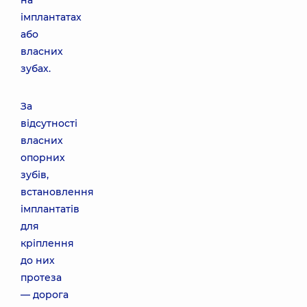
на
імплантатах
або
власних
зубах.
За
відсутності
власних
опорних
зубів,
встановлення
імплантатів
для
кріплення
до них
протеза
— дорога