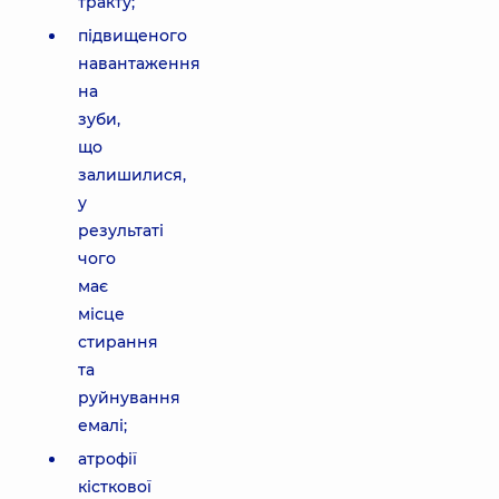
тракту;
підвищеного
навантаження
на
зуби,
що
залишилися,
у
результаті
чого
має
місце
стирання
та
руйнування
емалі;
атрофії
кісткової