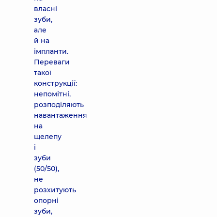
власні
зуби,
але
й на
імпланти.
Переваги
такої
конструкції:
непомітні,
розподіляють
навантаження
на
щелепу
і
зуби
(50/50),
не
розхитують
опорні
зуби,