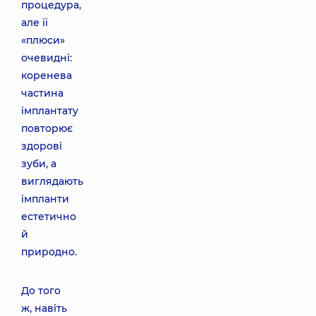
процедура,
але її
«плюси»
очевидні:
коренева
частина
імплантату
повторює
здорові
зуби, а
виглядають
імпланти
естетично
й
природно.
До того
ж, навіть