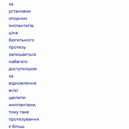
за
установки
опорних
імплантатів,
ціна
бюгельного
протезу
залишається
набагато
доступнішою
за
відновлення
всієї
щелепи
имплантами,
тому таке
протезування
є більш