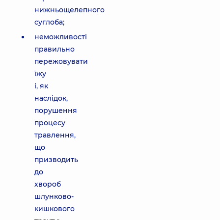
нижньощелепного
суглоба;
неможливості
правильно
пережовувати
їжу
і, як
наслідок,
порушення
процесу
травлення,
що
призводить
до
хвороб
шлунково-
кишкового