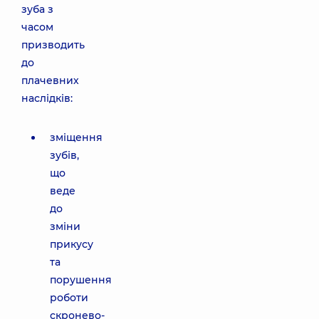
зуба з
часом
призводить
до
плачевних
наслідків:
зміщення
зубів,
що
веде
до
зміни
прикусу
та
порушення
роботи
скронево-