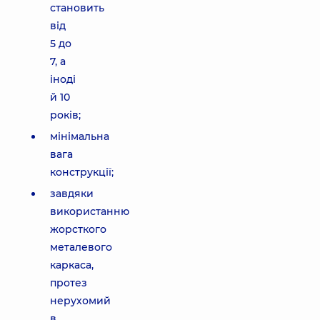
становить
від
5 до
7, а
іноді
й 10
років;
мінімальна
вага
конструкції;
завдяки
використанню
жорсткого
металевого
каркаса,
протез
нерухомий
в