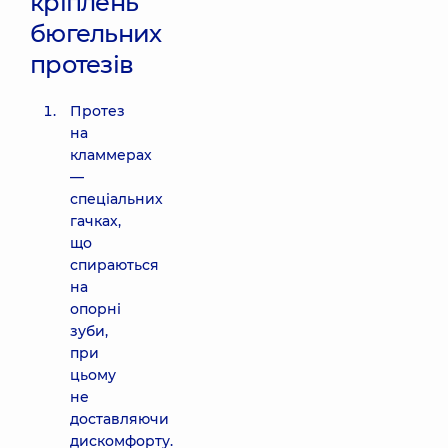
кріплень
бюгельних
протезів
Протез
на
кламмерах
—
спеціальних
гачках,
що
спираються
на
опорні
зуби,
при
цьому
не
доставляючи
дискомфорту.