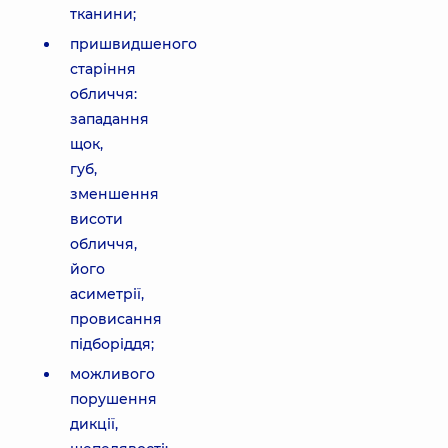
тканини;
пришвидшеного
старіння
обличчя:
западання
щок,
губ,
зменшення
висоти
обличчя,
його
асиметрії,
провисання
підборіддя;
можливого
порушення
дикції,