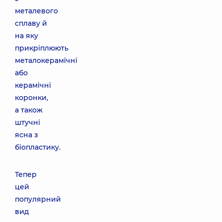
металевого
сплаву й
на яку
прикріплюють
металокерамічні
або
керамічні
коронки,
а також
штучні
ясна з
біопластику.
Тепер
цей
популярний
вид