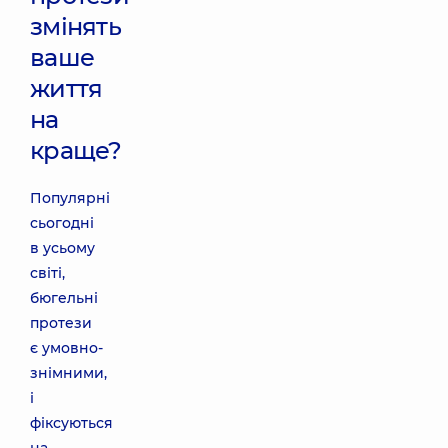
змінять
ваше
життя
на
краще?
Популярні
сьогодні
в усьому
світі,
бюгельні
протези
є умовно-
знімними,
і
фіксуються