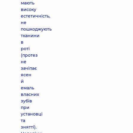
мають
високу
естетичність,
не
пошкоджують
тканини
в
роті
(протез
не
зачіпає
ясен
й
емаль
власних
зубів
при
установці
та
знятті).