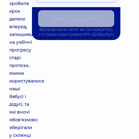
зробила
крок
Запис на прийом
далеко
вперед,
Відправляючи запит ви погоджуєтесь
залишивши
з
Угодою користувача
ММ «Добробут»
на узбіччі
прогресу
старі
протези,
якими
користувалися
наші
бабусі і
дідусі, та
які вночі
обов'язково
зберігали
у склянці