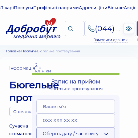
Лікарі
Послуги
Профільні напрями
Адреси
Ціни
Більше
Акції
(044) 495-2-888
Замовити дзвінок
Головна
Послуги
Бюгельне протезування
2
Інформація
клініки
Запис на прийом
Бюгельне
Бюгельне протезування
протезування
Стоматологи
Сучасна
стоматологія
Оберіть дату / час візиту