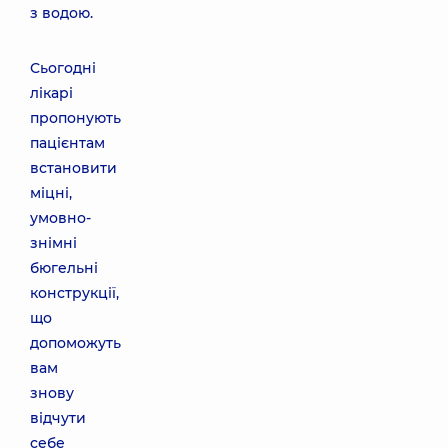
з водою.
Сьогодні
лікарі
пропонують
пацієнтам
встановити
міцні,
умовно-
знімні
бюгельні
конструкції,
що
допоможуть
вам
знову
відчути
себе