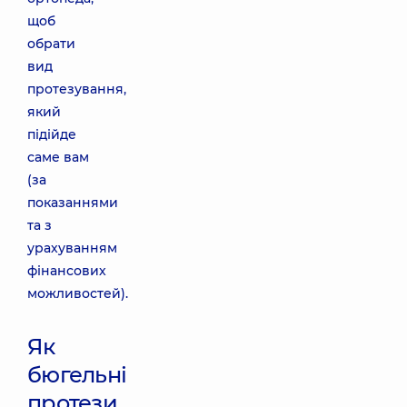
щоб
обрати
вид
протезування,
який
підійде
саме вам
(за
показаннями
та з
урахуванням
фінансових
можливостей).
Як
бюгельні
протези