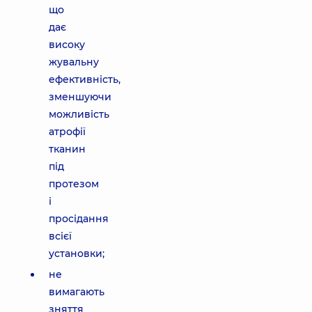
що
дає
високу
жувальну
ефективність,
зменшуючи
можливість
атрофії
тканин
під
протезом
і
просідання
всієї
установки;
не
вимагають
зняття