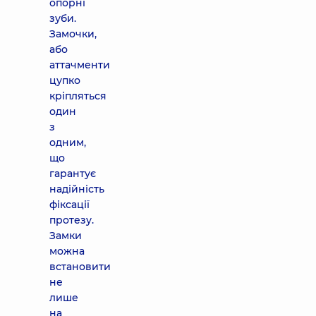
опорні
зуби.
Замочки,
або
аттачменти
цупко
кріпляться
один
з
одним,
що
гарантує
надійність
фіксації
протезу.
Замки
можна
встановити
не
лише
на