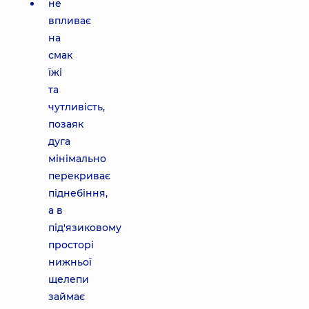
не
впливає
на
смак
їжі
та
чутливість,
позаяк
дуга
мінімально
перекриває
піднебіння,
а в
під'язиковому
просторі
нижньої
щелепи
займає