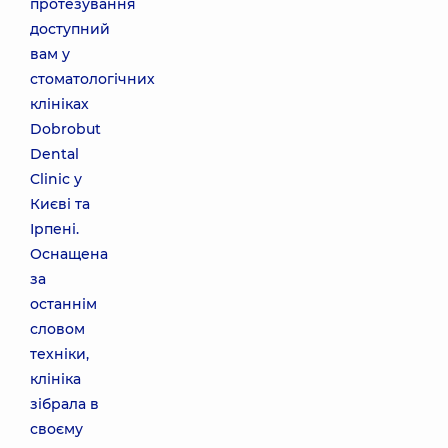
протезування
доступний
вам у
стоматологічних
клініках
Dobrobut
Dental
Clinic у
Києві та
Ірпені.
Оснащена
за
останнім
словом
техніки,
клініка
зібрала в
своєму