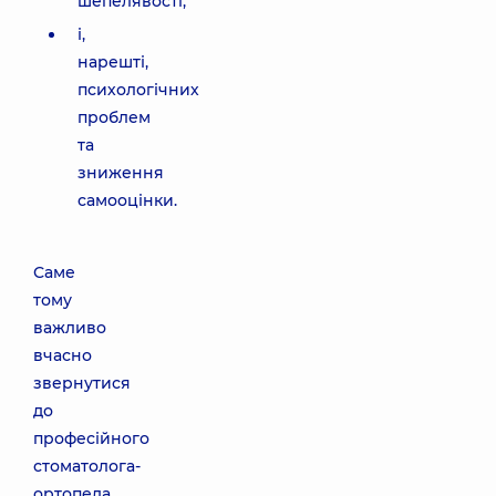
шепелявості;
і,
нарешті,
психологічних
проблем
та
зниження
самооцінки.
Саме
тому
важливо
вчасно
звернутися
до
професійного
стоматолога-
ортопеда,