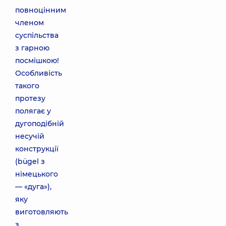
повноцінним
членом
суспільства
з гарною
посмішкою!
Особливість
такого
протезу
полягає у
дугоподібній
несучій
конструкції
(bügel з
німецького
— «дуга»),
яку
виготовляють
з