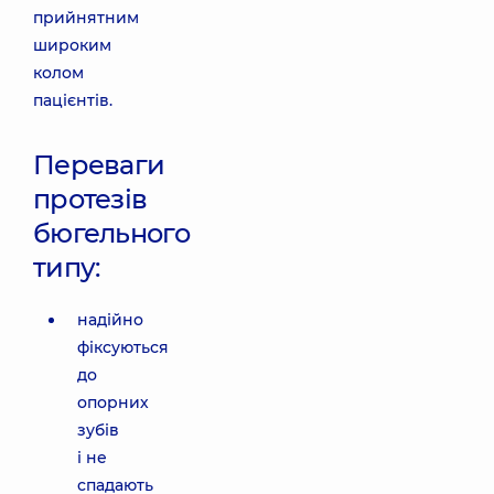
прийнятним
широким
колом
пацієнтів.
Переваги
протезів
бюгельного
типу:
надійно
фіксуються
до
опорних
зубів
і не
спадають