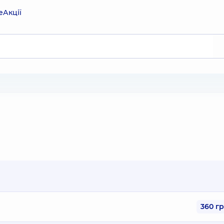
е
Акції
360 г