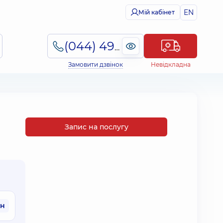
EN
Мій кабінет
(044) 495-2-888
Замовити дзвінок
Невідкладна
Запис на послугу
рн