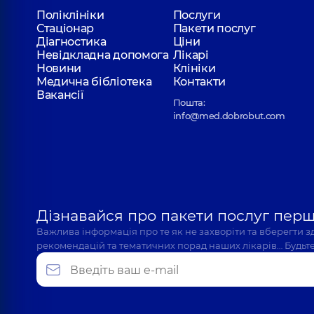
Поліклініки
Послуги
Стаціонар
Пакети послуг
Діагностика
Ціни
Невідкладна допомога
Лікарі
Новини
Клініки
Медична бібліотека
Контакти
Вакансії
Пошта:
info@med.dobrobut.com
Дізнавайся про пакети послуг пер
Важлива інформація про те як не захворіти та вберегти 
рекомендацій та тематичних порад наших лікарів… Будьте