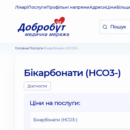
Лікарі
Послуги
Профільні напрями
Адреси
Ціни
Більш
Головна
Послуги
Бікарбонати (HСО3-)
Бікарбонати (HСО3-)
Діагности
Ціни на послуги:
Бікарбонати (HСО3-)