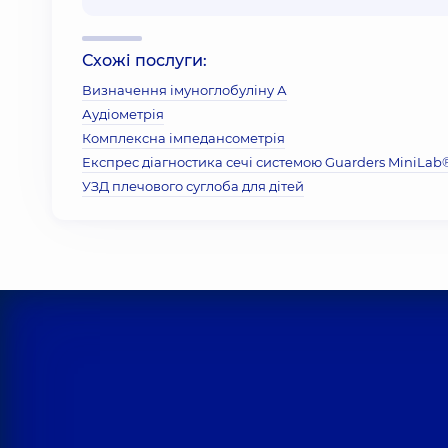
Схожі послуги:
Визначення імуноглобуліну А
Аудіометрія
Комплексна імпедансометрія
Експрес діагностика сечі системою Guarders MiniLab
УЗД плечового суглоба для дітей