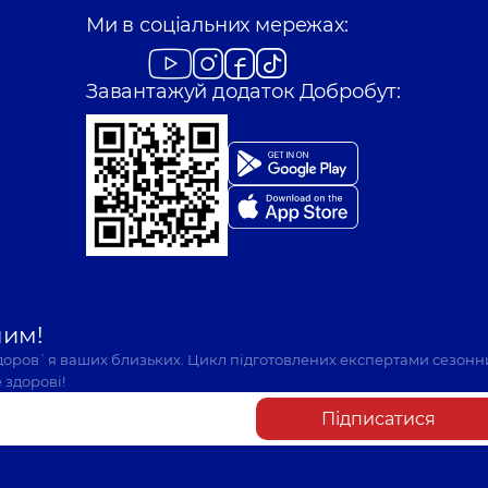
Ми в соціальних мережах:
Завантажуй додаток Добробут:
шим!
здоров`я ваших близьких. Цикл підготовлених експертами сезонн
 здорові!
Підписатися