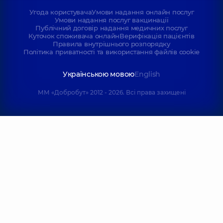
Угода користувача
Умови надання онлайн послуг
Умови надання послуг вакцинації
Публічний договір надання медичних послуг
Куточок споживача онлайн
Верифікація пацієнтів
Правила внутрішнього розпорядку
Політика приватності та використання файлів cookie
Українською мовою
English
ММ «Добробут» 2012 - 2026. Всі права захищені