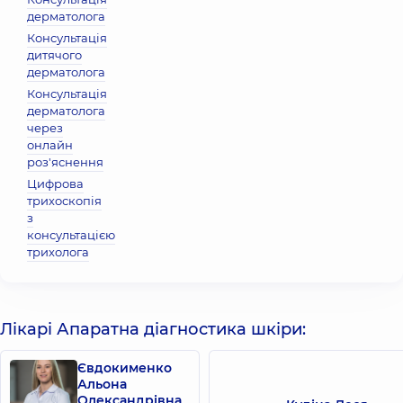
дерматолога
Консультація
дитячого
дерматолога
Консультація
дерматолога
через
онлайн
роз'яснення
Цифрова
трихоскопія
з
консультацією
трихолога
Лікарі Апаратна діагностика шкіри:
Євдокименко
Альона
Олександрівна