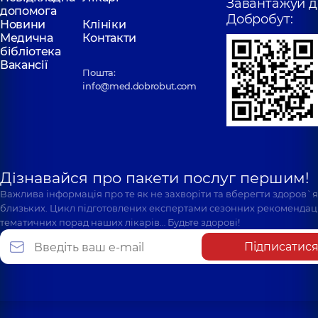
Завантажуй д
допомога
Добробут:
Новини
Клініки
Медична
Контакти
бібліотека
Вакансії
Пошта:
info@med.dobrobut.com
Дізнавайся про пакети послуг першим!
Важлива інформація про те як не захворіти та вберегти здоров`
близьких. Цикл підготовлених експертами сезонних рекомендаці
тематичних порад наших лікарів… Будьте здорові!
Підписатис