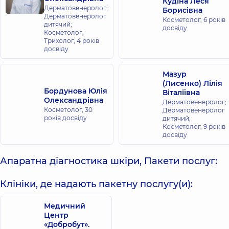
Кудіна Леся
Дерматовенеролог;
Борисівна
Дерматовенеролог
Косметолог,
6 років
дитячий;
досвіду
Косметолог;
Трихолог,
4 років
досвіду
Мазур
(Лисенко) Лілія
Бордунова Юлія
Віталіївна
Олександрівна
Дерматовенеролог;
Косметолог,
30
Дерматовенеролог
років досвіду
дитячий;
Косметолог,
9 років
досвіду
Апаратна діагностика шкіри, Пакети послуг:
Клініки, де надають пакетну послугу(и):
Медичний
Центр
«Добробут».