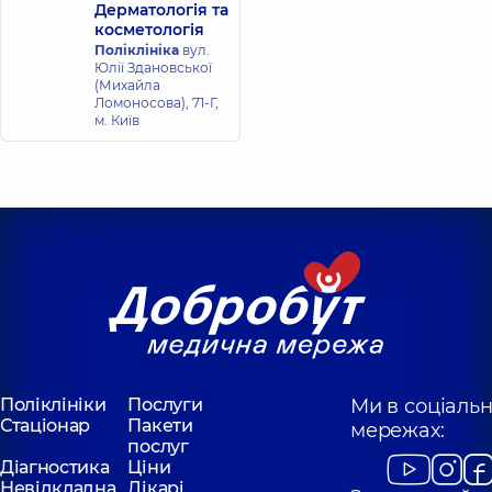
Дерматологія та
косметологія
Поліклініка
вул.
Юлії Здановської
(Михайла
Ломоносова), 71-Г,
м. Київ
Поліклініки
Послуги
Ми в соціаль
Стаціонар
Пакети
мережах:
послуг
Діагностика
Ціни
Невідкладна
Лікарі