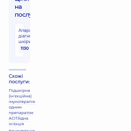
на
послуги:
Апаратна
діагностика
шкіри
1130 грн
Схожі
послуги:
Підшкірна
(ін'єкційна)
імунотерапія
одним
препаратом
АСІТ/одна
ін'єкція
Консультація