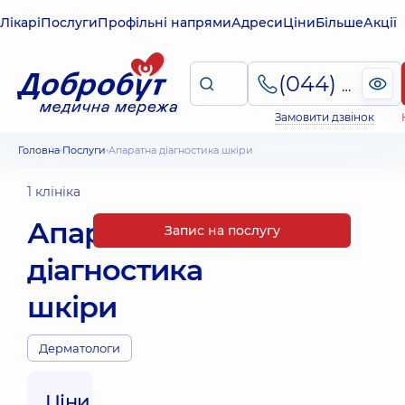
Лікарі
Послуги
Профільні напрями
Адреси
Ціни
Більше
Акції
(044) 495-2-888
Замовити дзвінок
Головна
Послуги
Апаратна діагностика шкіри
1 клініка
Апаратна
Запис на послугу
діагностика
шкіри
Дерматологи
Ціни