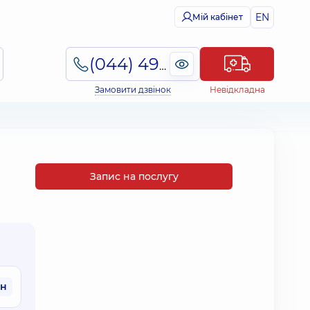
EN
Мій кабінет
(044) 495-2-888
Замовити дзвінок
Невідкладна
Запис на послугу
рн