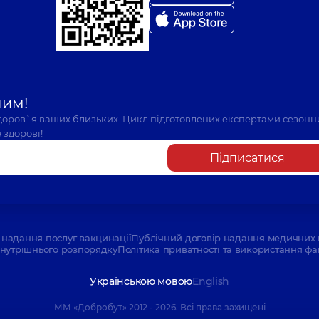
шим!
здоров`я ваших близьких. Цикл підготовлених експертами сезонн
 здорові!
Підписатися
надання послуг вакцинації
Публічний договір надання медичних 
нутрішнього розпорядку
Політика приватності та використання фа
Українською мовою
English
ММ «Добробут» 2012 - 2026. Всі права захищені