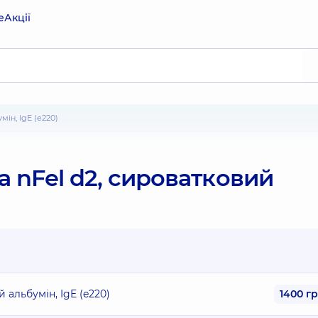
е
Акції
ін, IgE (e220)
 nFel d2, сироватковий
 альбумін, IgE (e220)
1400 г