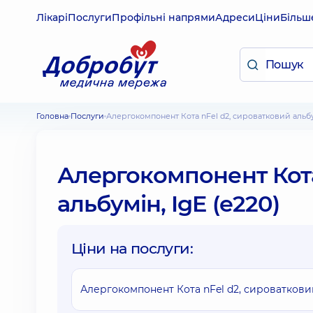
Лікарі
Послуги
Профільні напрями
Адреси
Ціни
Більш
Головна
Послуги
Алергокомпонент Кота nFel d2, сироватковий альбум
Алергокомпонент Кота
альбумін, IgE (e220)
Ціни на послуги:
Алергокомпонент Кота nFel d2, сироватковий