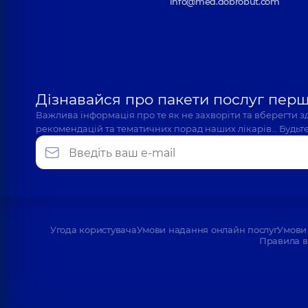
info@med.dobrobut.com
Дізнавайся про пакети послуг пер
Важлива інформація про те як не захворіти та вберегти 
рекомендацій та тематичних порад наших лікарів… Будьте
Угода користувача
Умови надання онлайн послуг
Умови 
Правила в