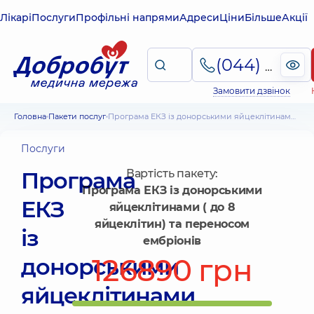
Лікарі
Послуги
Профільні напрями
Адреси
Ціни
Більше
Акції
(044) 495-2-888
Замовити дзвінок
Головна
Пакети послуг
Програма ЕКЗ із донорськими яйцеклітинами ( до 8 яйцеклітин) та переносом ембріонів
Послуги
Програма
Вартість пакету:
Програма ЕКЗ із донорськими
ЕКЗ
яйцеклітинами ( до 8
яйцеклітин) та переносом
із
ембріонів
126890 грн
донорськими
яйцеклітинами