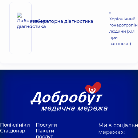
Хоріонічний
Лабораторна діагностика
гонадотропін
людини (ХГЛ
при
вагітності)
Поліклініки
Послуги
Ми в соціаль
Стаціонар
Пакети
мережах:
послуг