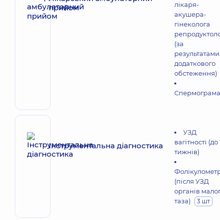
лікаря-
прийом
акушера-
гінеколога
репродуктол
(за
результатами
додаткового
обстеження)
Спермограм
УЗД
вагітності (до 
Інструментальна діагностика
тижнів)
Фолікулометр
(після УЗД
органів мало
таза)
3 шт