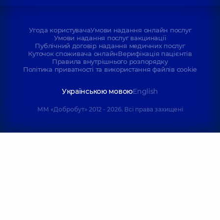
Угода користувача
Умови надання онлайн послуг
Умови надання послуг вакцинації
Публічний договір надання медичних послуг
Куточок споживача онлайн
Верифікація пацієнтів
Правила внутрішнього розпорядку
Політика приватності та використання файлів cookie
Українською мовою
English
ММ «Добробут» 2012 - 2026. Всі права захищені