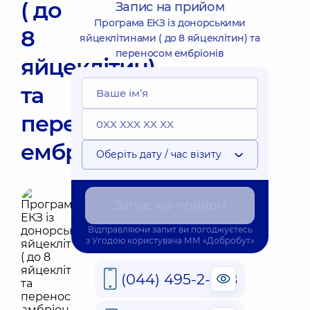
( до
Запис на прийом
Програма ЕКЗ із донорськими
8
яйцеклітинами ( до 8 яйцеклітин) та
переносом ембріонів
яйцеклітин)
та
переносом
ембріонів
Оберіть дату / час візиту
Запис на прийом
Відправляючи запит ви погоджуєтесь
з
Угодою користувача
ММ «Добробут»
(044) 495-2-888