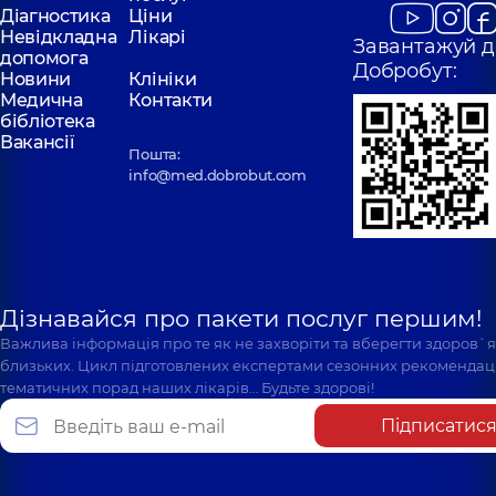
Діагностика
Ціни
Невідкладна
Лікарі
Завантажуй д
допомога
Добробут:
Новини
Клініки
Медична
Контакти
бібліотека
Вакансії
Пошта:
info@med.dobrobut.com
Дізнавайся про пакети послуг першим!
Важлива інформація про те як не захворіти та вберегти здоров`
близьких. Цикл підготовлених експертами сезонних рекомендаці
тематичних порад наших лікарів… Будьте здорові!
Підписатис