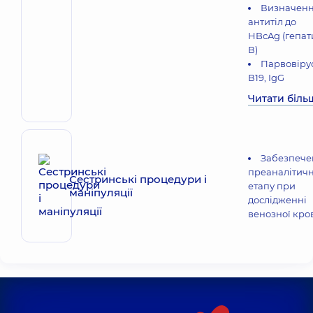
Визначен
антитіл до
HBсAg (гепат
В)
Парвовіру
В19, IgG
Читати біль
Забезпече
преаналітич
Сестринські процедури і
етапу при
маніпуляції
дослідженні
венозної кро