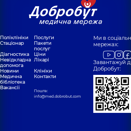
Поліклініки
Послуги
Ми в соціаль
Стаціонар
Пакети
мережах:
послуг
Діагностика
Ціни
Невідкладна
Лікарі
Завантажуй д
допомога
Добробут:
Новини
Клініки
Медична
Контакти
бібліотека
Вакансії
Пошта:
info@med.dobrobut.com