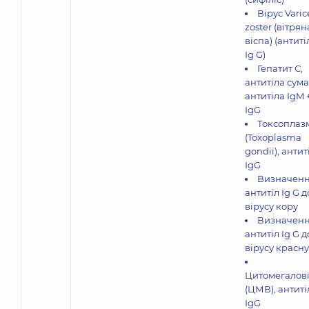
Вірус Varic
zoster (вітрян
віспа) (антиті
Ig G)
Гепатит С,
антитіла сум
антитіла IgM 
IgG
Токсоплаз
(Toxoplasma
gondii), антит
IgG
Визначен
антитіл Ig G д
вірусу кору
Визначен
антитіл Ig G д
вірусу красн
Цитомегалов
(ЦМВ), антиті
IgG