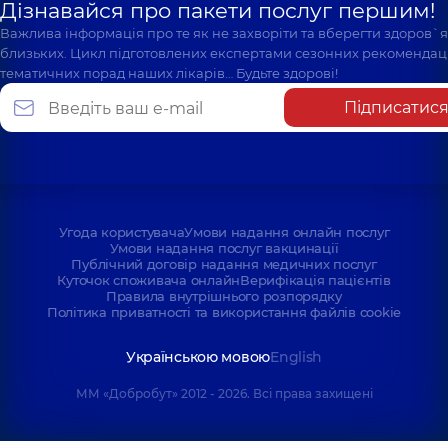
Дізнавайся про пакети послуг першим!
Важлива інформація про те як не захворіти та вберегти здоров`
близьких. Цикл підготовлених експертами сезонних рекомендаці
тематичних порад наших лікарів… Будьте здорові!
Підписатис
Угода користувача
Умови надання онлайн послуг
Умови надання послуг вакцинації
Публічний договір надання медичних послуг
Куточок споживача онлайн
Верифікація пацієнтів
Правила внутрішнього розпорядку
Політика приватності та використання файлів cookie
Українською мовою
English
ММ «Добробут» 2012 - 2026. Всі права захищені