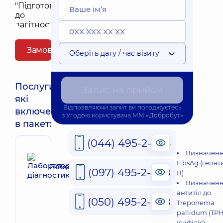
Замовити пакет
Оберіть дату / час візиту
Послуги,
Запис на прийом
які
Відправляючи запит ви погоджуєтесь
включені
з
Угодою користувача
ММ «Добробут»
в пакет:
(044) 495-2-888
Визначен
HbsAg (гепат
Лабораторна діагностика
(097) 495-2-888
В)
Визначен
антитіл до
(050) 495-2-888
Treponema
pallidum (TP
(сифіліс)