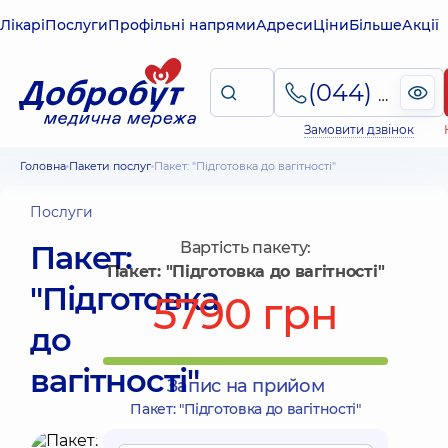
Лікарі
Послуги
Профільні напрями
Адреси
Ціни
Більше
Акції
(044) 495-2-888
Замовити дзвінок
Головна
Пакети послуг
Пакет: "Підготовка до вагітності"
Послуги
Пакет:
Вартість пакету:
Пакет: "Підготовка до вагітності"
"Підготовка
5790 грн
до
вагітності"
Запис на прийом
Пакет: "Підготовка до вагітності"