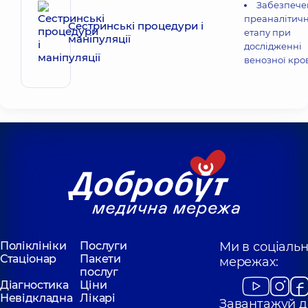
Забезпече
преаналітич
Сестринські процедури і
етапу при
маніпуляції
дослідженні
венозної кро
Поліклініки
Послуги
Ми в соціаль
Стаціонар
Пакети
мережах:
послуг
Діагностика
Ціни
Невідкладна
Лікарі
Завантажуй д