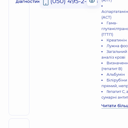
(050) 495-2-888
(АЛТ)
Аспартатамі
(АСТ)
Гама-
глутамілтран
(ГГТП)
Креатинін 
Лужна фос
Загальний
аналіз крові
Визначенн
(гепатит В)
Альбумін
Білірубіни
прямий, неп
Гепатит С, 
сумарні антит
Читати біль