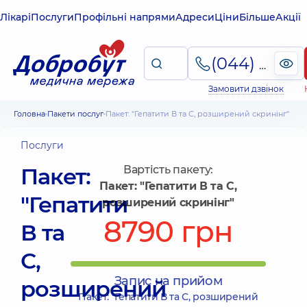
Лікарі
Послуги
Профільні напрями
Адреси
Ціни
Більше
Акції
(044) 495-2-888
Замовити дзвінок
Головна
Пакети послуг
Пакет: "Гепатити В та С, розширений скринінг"
Послуги
Пакет:
Вартість пакету:
Пакет: "Гепатити В та С,
"Гепатити
розширений скринінг"
8790 грн
В та
С,
Запис на прийом
розширений
Пакет: "Гепатити В та С, розширений