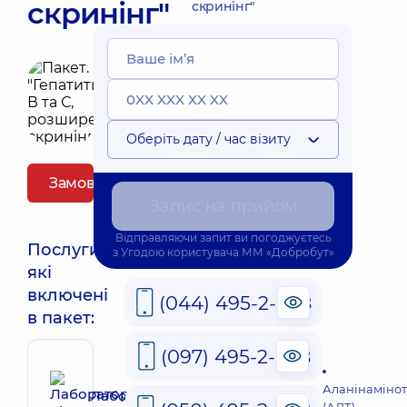
скринінг"
скринінг"
Оберіть дату / час візиту
Замовити пакет
Запис на прийом
Відправляючи запит ви погоджуєтесь
Послуги,
з
Угодою користувача
ММ «Добробут»
які
включені
(044) 495-2-888
в пакет:
(097) 495-2-888
Аланінаміно
Лабораторна діагностика