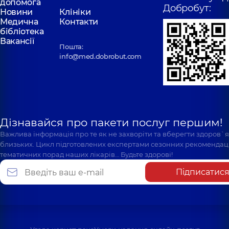
допомога
Добробут:
Новини
Клініки
Медична
Контакти
бібліотека
Вакансії
Пошта:
info@med.dobrobut.com
Дізнавайся про пакети послуг першим!
Важлива інформація про те як не захворіти та вберегти здоров`
близьких. Цикл підготовлених експертами сезонних рекомендаці
тематичних порад наших лікарів… Будьте здорові!
Підписатис