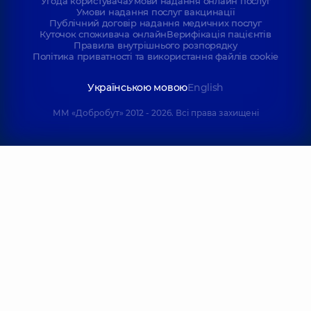
Угода користувача
Умови надання онлайн послуг
Умови надання послуг вакцинації
Публічний договір надання медичних послуг
Куточок споживача онлайн
Верифікація пацієнтів
Правила внутрішнього розпорядку
Політика приватності та використання файлів cookie
Українською мовою
English
ММ «Добробут» 2012 - 2026. Всі права захищені