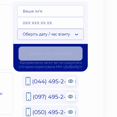
Оберіть дату / час візиту
Запис на прийом
Відправляючи запит ви погоджуєтесь
з
Угодою користувача
ММ «Добробут»
(044) 495-2-888
ві
(097) 495-2-888
(050) 495-2-888