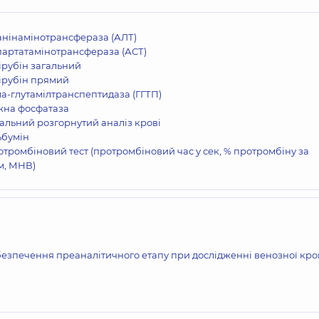
анінамінотрансфераза (АЛТ)
артатамінотрансфераза (АСТ)
ірубін загальний
ірубін прямий
а-глутамілтранспептидаза (ГГТП)
жна фосфатаза
альний розгорнутий аналіз крові
ьбумін
тромбіновий тест (протромбіновий час у сек, % протромбіну за
м, МНВ)
езпечення преаналітичного етапу при дослідженні венозної кро