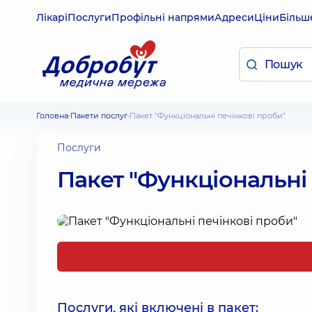
Лікарі
Послуги
Профільні напрями
Адреси
Ціни
Більш
Головна
Пакети послуг
Пакет "Функціональні печінкові проби"
Послуги
Пакет "Функціональні 
Послуги, які включені в пакет: