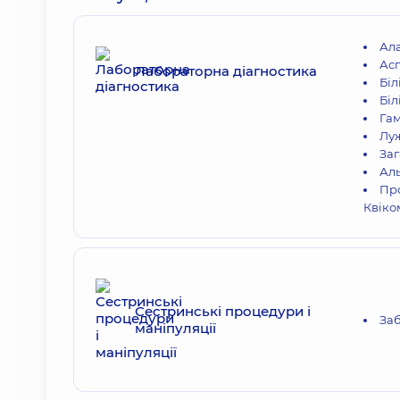
Ал
Асп
Лабораторна діагностика
Біл
Біл
Гам
Лу
Заг
Ал
Про
Квіко
Сестринські процедури і
Заб
маніпуляції