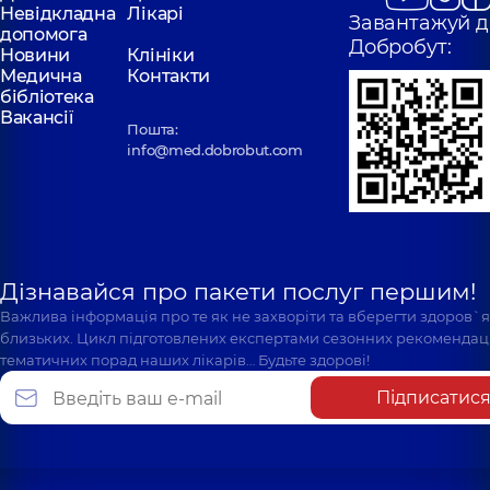
Невідкладна
Лікарі
Завантажуй д
допомога
Добробут:
Новини
Клініки
Медична
Контакти
бібліотека
Вакансії
Пошта:
info@med.dobrobut.com
Дізнавайся про пакети послуг першим!
Важлива інформація про те як не захворіти та вберегти здоров`
близьких. Цикл підготовлених експертами сезонних рекомендаці
тематичних порад наших лікарів… Будьте здорові!
Підписатис