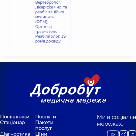
Вертебролог;
Лікар фізичної та
реабілітаційної
медицини
(ФРМ);
Ортопед-
травматолог;
Реабілітолог,
39
років досвіду
Поліклініки
Послуги
Ми в соціаль
Стаціонар
Пакети
мережах:
послуг
Діагностика
Ціни