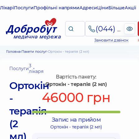
Лікарі
Послуги
Профільні напрями
Адреси
Ціни
Більше
Акції
(044) 495-2-888
Замовити дзвінок
Головна
Пакети послуг
Ортокін - терапія (2 мл)
3
Послуги
лікаря
Вартість пакету:
Ортокін
Ортокін - терапія (2 мл)
46000 грн
-
терапія
Запис на прийом
(2
Ортокін - терапія (2 мл)
мл)