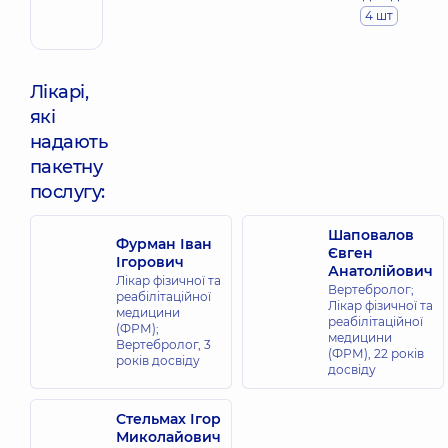
4 шт
Лікарі,
які
надають
пакетну
послугу:
Шаповалов
Фурман Іван
Євген
Ігорович
Анатолійович
Лікар фізичної та
Вертебролог;
реабілітаційної
Лікар фізичної та
медицини
реабілітаційної
(ФРМ);
медицини
Вертебролог,
3
(ФРМ),
22 років
років досвіду
досвіду
Стельмах Ігор
Миколайович