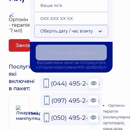
Оберіть дату / час візиту
Замовити пакет
Запис на прийом
Відправляючи запит ви погоджуєтесь
Послуги,
з
Угодою користувача
ММ «Добробут»
які
включені
(044) 495-2-888
в пакет:
(097) 495-2-888
Ортокін-
терапія
Лікарські маніпуляції
(050) 495-2-888
(молекулярн
ортопедія),
одна доза