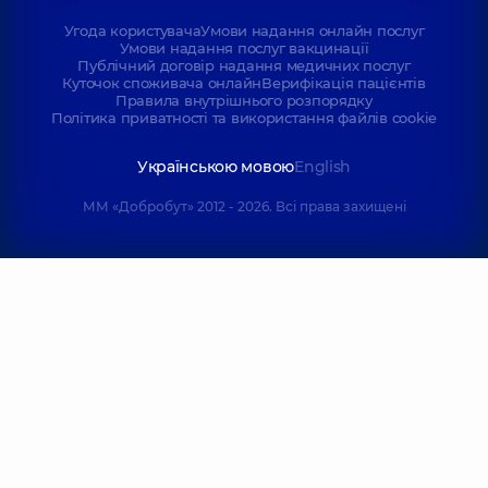
Угода користувача
Умови надання онлайн послуг
Умови надання послуг вакцинації
Публічний договір надання медичних послуг
Куточок споживача онлайн
Верифікація пацієнтів
Правила внутрішнього розпорядку
Політика приватності та використання файлів cookie
Українською мовою
English
ММ «Добробут» 2012 - 2026. Всі права захищені