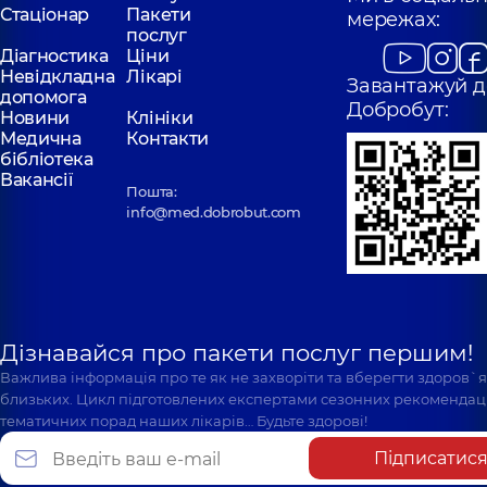
Стаціонар
Пакети
мережах:
послуг
Діагностика
Ціни
Невідкладна
Лікарі
Завантажуй д
допомога
Добробут:
Новини
Клініки
Медична
Контакти
бібліотека
Вакансії
Пошта:
info@med.dobrobut.com
Дізнавайся про пакети послуг першим!
Важлива інформація про те як не захворіти та вберегти здоров`
близьких. Цикл підготовлених експертами сезонних рекомендаці
тематичних порад наших лікарів… Будьте здорові!
Підписатис