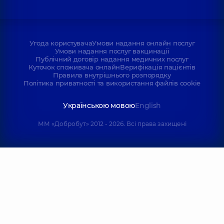
Угода користувача
Умови надання онлайн послуг
Умови надання послуг вакцинації
Публічний договір надання медичних послуг
Куточок споживача онлайн
Верифікація пацієнтів
Правила внутрішнього розпорядку
Політика приватності та використання файлів cookie
Українською мовою
English
ММ «Добробут» 2012 - 2026. Всі права захищені