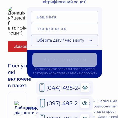
вітрифікований ооцит)
Оберіть дату / час візиту
Замовити пакет
Запис на прийом
Послуги,
Відправляючи запит ви погоджуєтесь
які
з
Угодою користувача
ММ «Добробут»
включені
в пакет:
(044) 495-2-888
Загальний
(097) 495-2-888
розгорнутий
Лабораторна діагностика
аналіз крові
Аналіз сеч