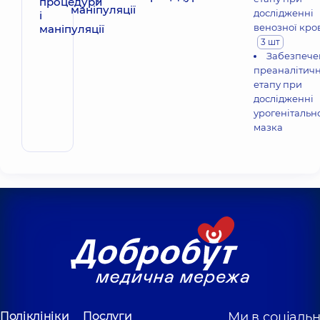
маніпуляції
дослідженні
венозної кро
3 шт
Забезпече
преаналітич
етапу при
дослідженні
урогенітальн
мазка
Поліклініки
Послуги
Ми в соціаль