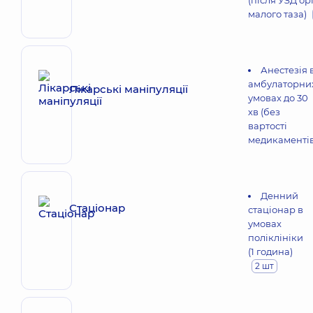
(після УЗД ор
малого таза)
Анестезія 
амбулаторни
Лікарські маніпуляції
умовах до 30
хв (без
вартості
медикаментів
Денний
Стаціонар
стаціонар в
умовах
поліклініки
(1 година)
2 шт