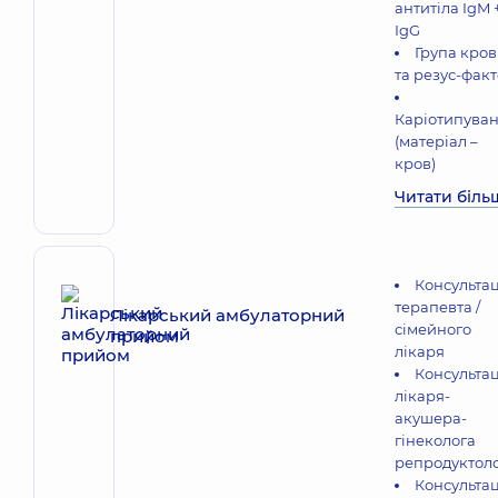
антитіла IgM 
IgG
Група кров
та резус-фак
Каріотипува
(матеріал –
кров)
Читати біль
Консультац
терапевта /
Лікарський амбулаторний
сімейного
прийом
лікаря
Консультац
лікаря-
акушера-
гінеколога
репродуктол
Консультац