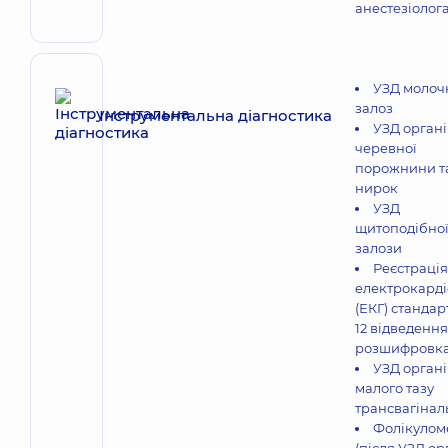
анестезіолог
УЗД молоч
залоз
Інструментальна діагностика
УЗД органі
черевної
порожнини т
нирок
УЗД
щитоподібно
залози
Реєстрація
електрокарді
(ЕКГ) стандар
12 відведення
розшифровк
УЗД органі
малого тазу
трансвагінал
Фолікулом