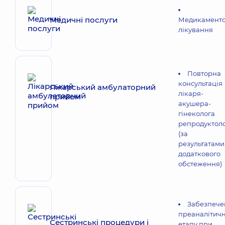
Медичні послуги
Медикамент
лікування
Повторна
консультація
Лікарський амбулаторний
лікаря-
прийом
акушера-
гінеколога
репродуктол
(за
результатами
додаткового
обстеження)
Забезпече
преаналітич
Сестринські процедури і
етапу при