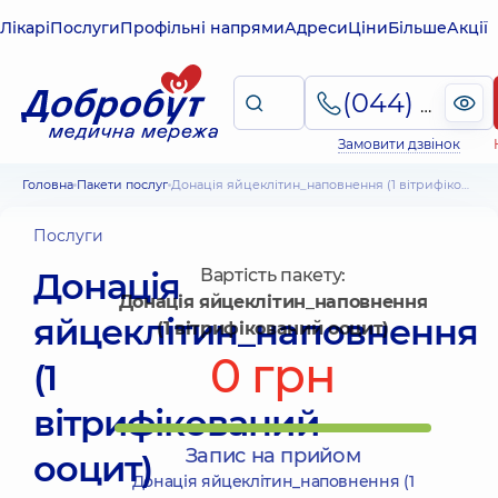
Лікарі
Послуги
Профільні напрями
Адреси
Ціни
Більше
Акції
(044) 495-2-888
Замовити дзвінок
Головна
Пакети послуг
Донація яйцеклітин_наповнення (1 вітрифікований ооцит)
Послуги
Донація
Вартість пакету:
Донація яйцеклітин_наповнення
яйцеклітин_наповнення
(1 вітрифікований ооцит)
0 грн
(1
вітрифікований
Запис на прийом
ооцит)
Донація яйцеклітин_наповнення (1