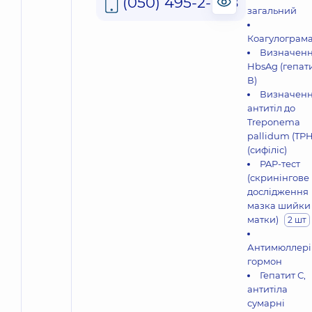
(050) 495-2-888
загальний
Коагулограм
Визначен
HbsAg (гепат
В)
Визначен
антитіл до
Treponema
pallidum (TP
(сифіліс)
PAP-тест
(скринінгове
дослідження
мазка шийки
матки)
2 шт
Антимюллері
гормон
Гепатит С,
антитіла
сумарні