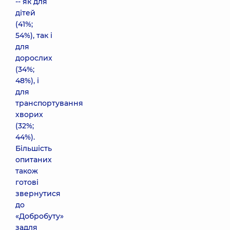
-- як для
дітей
(41%;
54%), так і
для
дорослих
(34%;
48%), і
для
транспортування
хворих
(32%;
44%).
Більшість
опитаних
також
готові
звернутися
до
«Добробуту»
задля