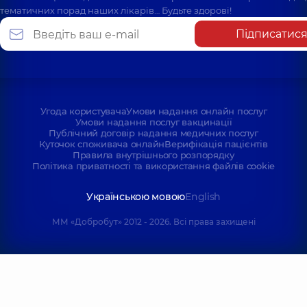
тематичних порад наших лікарів… Будьте здорові!
Підписатис
Угода користувача
Умови надання онлайн послуг
Умови надання послуг вакцинації
Публічний договір надання медичних послуг
Куточок споживача онлайн
Верифікація пацієнтів
Правила внутрішнього розпорядку
Політика приватності та використання файлів cookie
Українською мовою
English
ММ «Добробут» 2012 - 2026. Всі права захищені