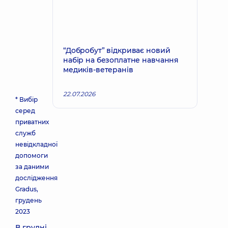
“Добробут” відкриває новий
набір на безоплатне навчання
медиків-ветеранів
22.07.2026
* Вибір
серед
приватних
служб
невідкладної
допомоги
за даними
дослідження
Gradus,
грудень
2023
В грудні