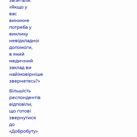
запитали:
«Якщо у
вас
виникне
потреба у
виклику
невідкладної
допомоги,
в який
медичний
заклад ви
найімовірніше
звернетесь?»
Більшість
респондентів
відповіли,
що готові
звернутися
до
«Добробуту»