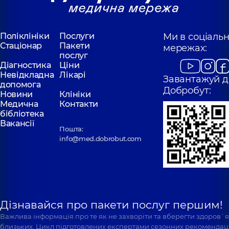
Поліклініки
Послуги
Ми в соціаль
Стаціонар
Пакети
мережах:
послуг
Діагностика
Ціни
Невідкладна
Лікарі
Завантажуй д
допомога
Добробут:
Новини
Клініки
Медична
Контакти
бібліотека
Вакансії
Пошта:
info@med.dobrobut.com
Дізнавайся про пакети послуг першим!
Важлива інформація про те як не захворіти та вберегти здоров`
близьких. Цикл підготовлених експертами сезонних рекомендаці