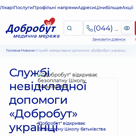
Лікарі
Послуги
Профільні напрями
Адреси
Ціни
Більше
Акції
(044) 495-2-888
Замовити дзвінок
Головна
Новини
Службі невідкладної допомоги «Добробут» українці довіряють найбільше*
Службі
невідкладної
допомоги
«Добробут»
українці
"Добробут" відкриває
безоплатну Школу батьківства