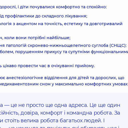
дорослі, і діти почувалися комфортно та спокійно:
ід профілактики до складного лікування;
ологія з акцентом на точність, естетику та довготривалий
ч, коли вони потрібні найбільше;
ання патологій скронево-нижньощелепного суглоба (СНЩС):
, болем, порушенням прикусу та супутніми функціональним
 цікаво провести час в очікуванні прийому.
є анестезіологічне відділення для дітей та дорослих, що
ід медикаментозним сном у максимально комфортних умовах
ка — це не просто ще одна адреса. Це ще один
ійність, довіра, комфорт і командна робота. За
 стоїть велика робота багатьох людей. І