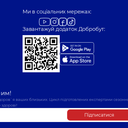
Ми в соціальних мережах:
Завантажуй додаток Добробут:
шим!
здоров`я ваших близьких. Цикл підготовлених експертами сезонн
 здорові!
Підписатися