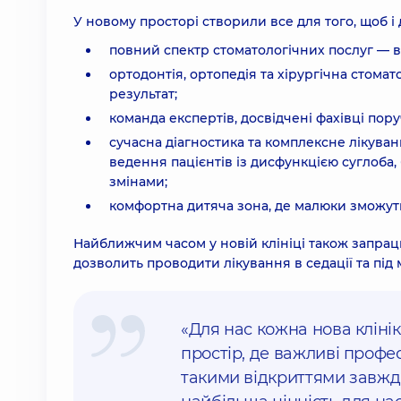
У новому просторі створили все для того, щоб і 
повний спектр стоматологічних послуг — в
ортодонтія, ортопедія та хірургічна стомат
результат;
команда експертів, досвідчені фахівці пору
сучасна діагностика та комплексне лікув
ведення пацієнтів із дисфункцією суглоба
змінами;
комфортна дитяча зона, де малюки зможуть
Найближчим часом у новій клініці також запрацю
дозволить проводити лікування в седації та п
«Для нас кожна нова кліні
простір, де важливі профес
такими відкриттями завжди