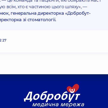
 — це команда та пацієнти, які обирають нас і
ую всім, хто є частиною цього шляху», —
нюк, генеральна директорка «Добробут-
ректорка зі стоматології.
2 27