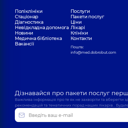
Поліклініки
Послуги
Стаціонар
Пакети послуг
Діагностика
Ціни
Невідкладна допомога
Лікарі
Новини
Клініки
Медична бібліотека
Контакти
Вакансії
Пошта:
info@med.dobrobut.com
Дізнавайся про пакети послуг пер
Важлива інформація про те як не захворіти та вберегти 
рекомендацій та тематичних порад наших лікарів… Будьте