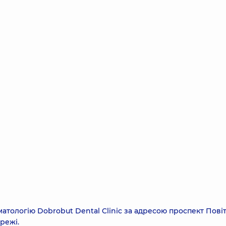
тологію Dobrobut Dental Clinic за адресою проспект Пові
ережі.