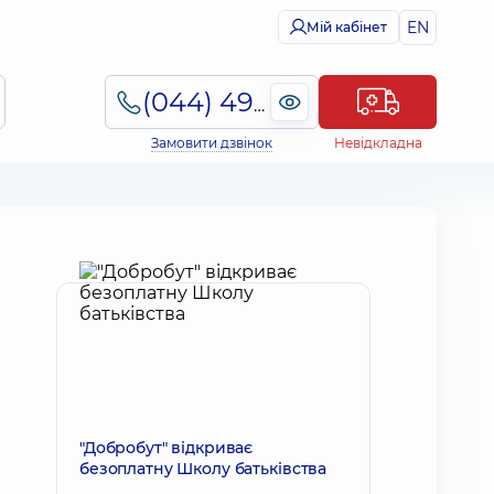
EN
Мій кабінет
(044) 495-2-888
Замовити дзвінок
Невідкладна
"Добробут" відкриває
безоплатну Школу батьківства