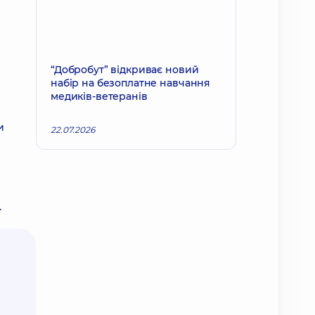
“Добробут” відкриває новий
набір на безоплатне навчання
медиків-ветеранів
и
22.07.2026
.