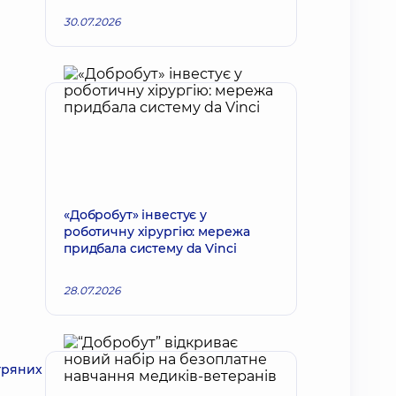
30.07.2026
«Добробут» інвестує у
роботичну хірургію: мережа
придбала систему da Vinci
28.07.2026
тряних