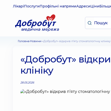
Лікарі
Послуги
Профільні напрями
Адреси
Ціни
Більш
Головна
Новини
«Добробут» відкрив п’яту стоматологічну клініку
«Добробут» відкри
клініку
28.05.2026