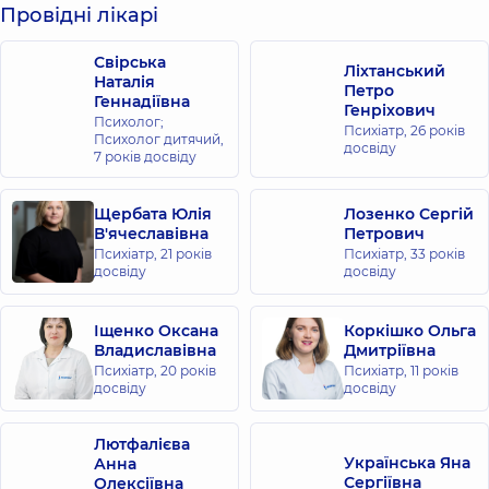
Провідні лікарі
Свірська
Ліхтанський
Наталія
Петро
Геннадіївна
Генріхович
Психолог;
Психіатр,
26 років
Психолог дитячий,
досвіду
7 років досвіду
Щербата Юлія
Лозенко Сергій
В'ячеславівна
Петрович
Психіатр,
21 років
Психіатр,
33 років
досвіду
досвіду
Іщенко Оксана
Коркішко Ольга
Владиславівна
Дмитріївна
Психіатр,
20 років
Психіатр,
11 років
досвіду
досвіду
Лютфалієва
Українська Яна
Анна
Сергіївна
Олексіївна