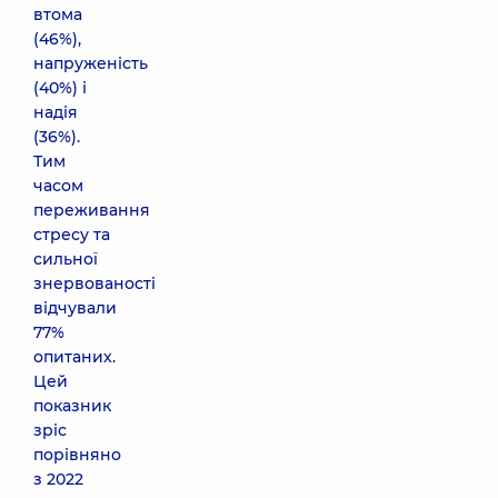
​​втома
(46%),
напруженість
(40%) і
надія
(36%).
Тим
часом
переживання
стресу та
сильної
знервованості
відчували
77%
опитаних.
Цей
показник
зріс
порівняно
з 2022