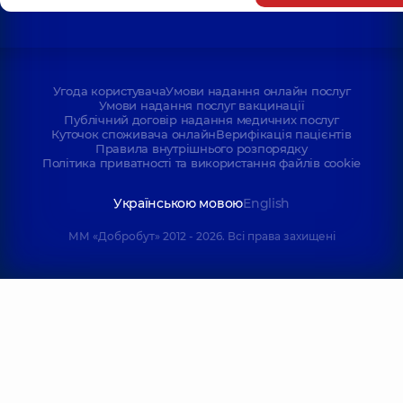
Угода користувача
Умови надання онлайн послуг
Умови надання послуг вакцинації
Публічний договір надання медичних послуг
Куточок споживача онлайн
Верифікація пацієнтів
Правила внутрішнього розпорядку
Політика приватності та використання файлів cookie
Українською мовою
English
ММ «Добробут» 2012 - 2026. Всі права захищені