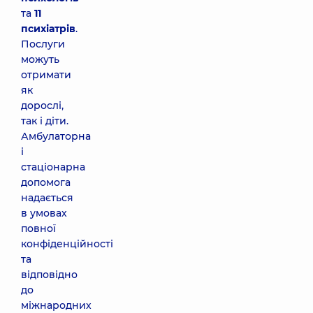
та
11
психіатрів
.
Послуги
можуть
отримати
як
дорослі,
так і діти.
Амбулаторна
і
стаціонарна
допомога
надається
в умовах
повної
конфіденційності
та
відповідно
до
міжнародних