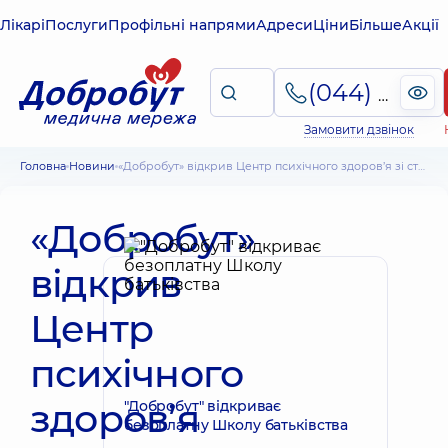
Лікарі
Послуги
Профільні напрями
Адреси
Ціни
Більше
Акції
(044) 495-2-888
Замовити дзвінок
Головна
Новини
«Добробут» відкрив Центр психічного здоров’я зі стаціонаром
«Добробут»
відкрив
Центр
психічного
здоров’я
"Добробут" відкриває
безоплатну Школу батьківства