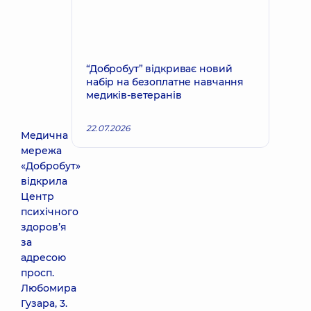
“Добробут” відкриває новий
набір на безоплатне навчання
медиків-ветеранів
22.07.2026
Медична
мережа
«Добробут»
відкрила
Центр
психічного
здоров’я
за
адресою
просп.
Любомира
Гузара, 3.