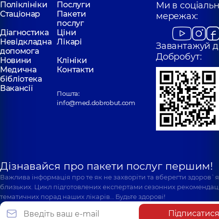
Поліклініки
Послуги
Ми в соціаль
Стаціонар
Пакети
мережах:
послуг
Діагностика
Ціни
Невідкладна
Лікарі
Завантажуй д
допомога
Добробут:
Новини
Клініки
Медична
Контакти
бібліотека
Вакансії
Пошта:
info@med.dobrobut.com
Дізнавайся про пакети послуг першим!
Важлива інформація про те як не захворіти та вберегти здоров`
близьких. Цикл підготовлених експертами сезонних рекомендаці
тематичних порад наших лікарів… Будьте здорові!
Підписатис