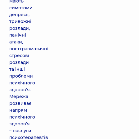
мають
симптоми
депресії,
тривожні
розлади,
панічні
атаки,
посттравматичні
стресові
розлади
та інші
проблеми
психічного
здоровʼя.
Мережа
розвиває
напрям
психічного
здоров’я
– послуги
психотерапевтів