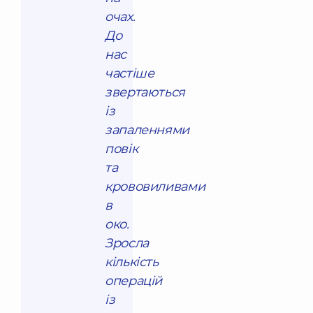
очах.
До
нас
частіше
звертаються
із
запаленнями
повік
та
крововиливами
в
око.
Зросла
кількість
операцій
із