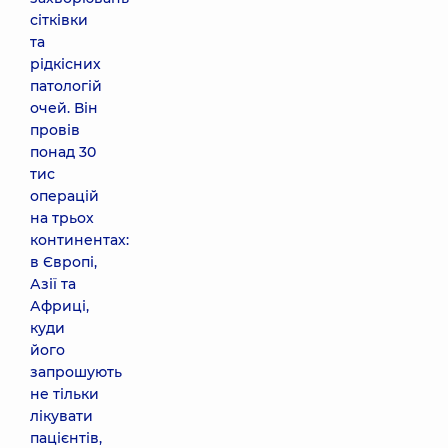
сітківки
та
рідкісних
патологій
очей. Він
провів
понад 30
тис
операцій
на трьох
континентах:
в Європі,
Азії та
Африці,
куди
його
запрошують
не тільки
лікувати
пацієнтів,