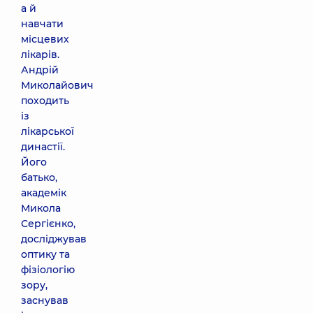
а й
навчати
місцевих
лікарів.
Андрій
Миколайович
походить
із
лікарської
династії.
Його
батько,
академік
Микола
Сергієнко,
досліджував
оптику та
фізіологію
зору,
заснував