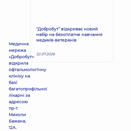
“Добробут” відкриває новий
набір на безоплатне навчання
медиків-ветеранів
Медична
мережа
22.07.2026
«Добробут»
відкрила
офтальмологічну
клініку
на
базі
багатопрофільної
лікарні за
адресою
пр-т
Миколи
Бажана,
12А.