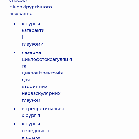
способи
мікрохірургічного
лікування:
хірургія
катаракти
і
глаукоми
лазерна
циклофотокоагуляція
та
цикловітректомія
для
вторинних
неоваскулярних
глауком
вітреоретинальна
хірургія
хірургія
переднього
відрізку