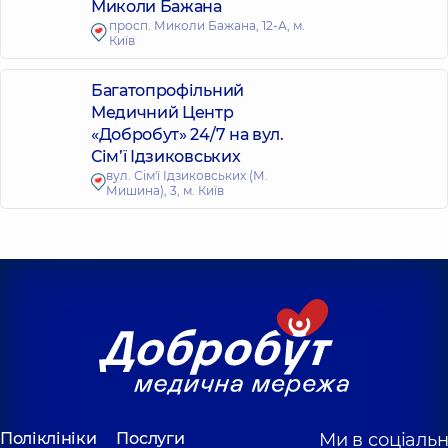
Миколи Бажана
просп. Миколи Бажана, 12-А, м.
Київ
Багатопрофільний
Медичний Центр
«Добробут» 24/7 на вул.
Сім’ї Ідзиковських
вул. Сім'ї Ідзиковських (М.
Мишина), 3, м. Київ
Поліклініки
Послуги
Ми в соціаль