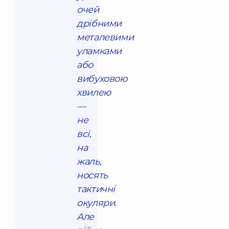
очей
дрібними
металевими
уламками
або
вибуховою
хвилею
—
не
всі,
на
жаль,
носять
тактичні
окуляри.
Але