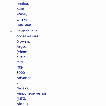
повіки,
очні
м'язи,
слізні
протоки
комплексне
обстеження:
біометрія
Argos
(Alcon),
ангіо-
OCT
(RS-
3000
Advance
2,
Nidek),
мікропериметрія
(MP3,
Nidek),