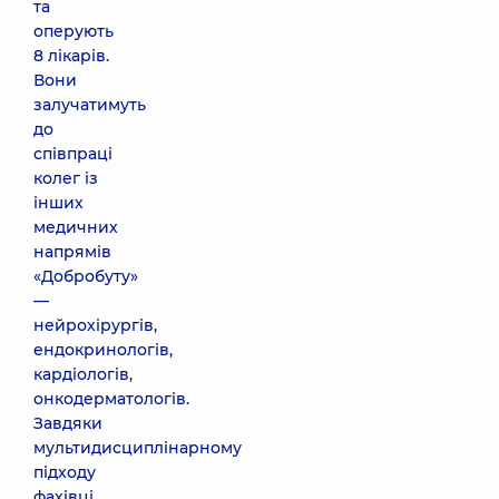
та
оперують
8 лікарів.
Вони
залучатимуть
до
співпраці
колег із
інших
медичних
напрямів
«Добробуту»
—
нейрохірургів,
ендокринологів,
кардіологів,
онкодерматологів.
Завдяки
мультидисциплінарному
підходу
фахівці