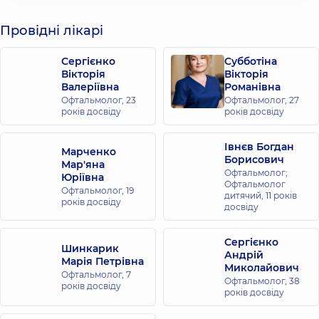
Провідні лікарі
Сергієнко
Субботіна
Вікторія
Вікторія
Валеріївна
Романівна
Офтальмолог,
23
Офтальмолог,
27
років досвіду
років досвіду
Івнєв Богдан
Марченко
Борисович
Мар'яна
Офтальмолог;
Юріївна
Офтальмолог
Офтальмолог,
19
дитячий,
11 років
років досвіду
досвіду
Сергієнко
Шинкарик
Андрій
Марія Петрівна
Миколайович
Офтальмолог,
7
Офтальмолог,
38
років досвіду
років досвіду