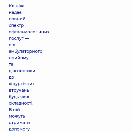
Клініка
надає
повний
спектр
офтальмологічних
послуг —
від
амбулаторного
прийому
та
діагностики
до
хірургічних
втручань
будь-якої
складності.
В ній
можуть
отримати
допомогу