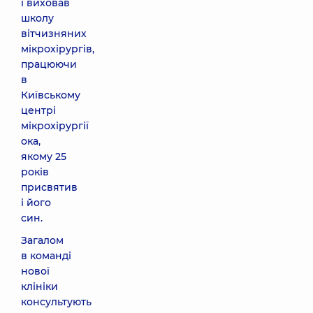
і виховав
школу
вітчизняних
мікрохірургів,
працюючи
в
Київському
центрі
мікрохірургії
ока,
якому 25
років
присвятив
і його
син.
Загалом
в команді
нової
клініки
консультують