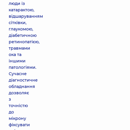
люди із
катарактою,
відшаруванням
сітківки,
глаукомою,
діабетичною
ретинопатією,
травмами
ока та
іншими
патологіями.
Сучасне
діагностичне
обладнання
дозволяє
з
точністю
до
мікрону
фіксувати