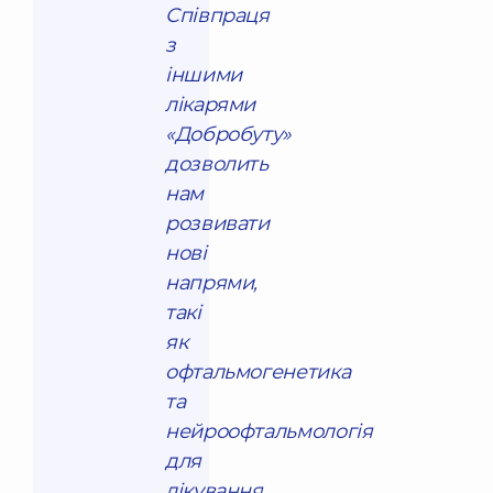
Співпраця
з
іншими
лікарями
«Добробуту»
дозволить
нам
розвивати
нові
напрями,
такі
як
офтальмогенетика
та
нейроофтальмологія
для
лікування