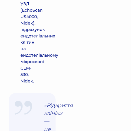
УЗД
(EchoScan
US4000,
Nidek),
підрахунок
ендотеліальних
клітин
на
ендотеліальному
мікроскопі
CEM-
530,
Nidek.
«Відкриття
клініки
—
це