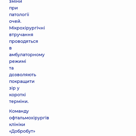
зміни
при
патології
очей.
Мікрохірургічні
втручання
проводяться
в
амбулаторному
режимі
та
дозволяють
покращити
зір у
короткі
терміни.
Команду
офтальмохірургів
клініки
«Добробут»