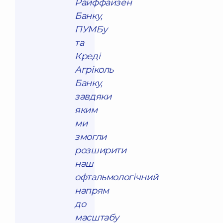
Райффайзен
Банку,
ПУМБу
та
Креді
Агріколь
Банку,
завдяки
яким
ми
змогли
розширити
наш
офтальмологічний
напрям
до
масштабу