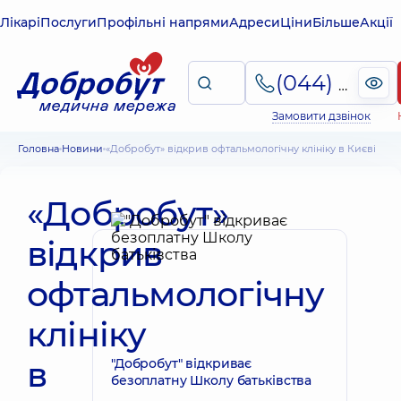
Лікарі
Послуги
Профільні напрями
Адреси
Ціни
Більше
Акції
(044) 495-2-888
Замовити дзвінок
Головна
Новини
«Добробут» відкрив офтальмологічну клініку в Києві
«Добробут»
відкрив
офтальмологічну
клініку
в
"Добробут" відкриває
безоплатну Школу батьківства