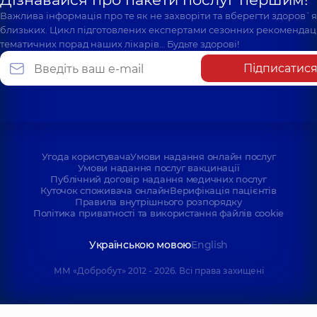
Важлива інформація про те як не захворіти та вберегти здоров`
близьких. Цикл підготовлених експертами сезонних рекомендаці
тематичних порад наших лікарів… Будьте здорові!
Підписатис
Угода користувача
Умови надання онлайн послуг
Умови надання послуг вакцинації
Публічний договір надання медичних послуг
Куточок споживача онлайн
Верифікація пацієнтів
Правила внутрішнього розпорядку
Політика приватності та використання файлів cookie
Українською мовою
English
ММ «Добробут» 2012 - 2026. Всі права захищені