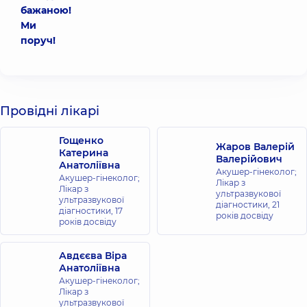
бажаною!
Ми
поруч!
Провідні лікарі
Гощенко
Жаров Валерій
Катерина
Валерійович
Анатоліївна
Акушер-гінеколог;
Акушер-гінеколог;
Лікар з
Лікар з
ультразвукової
ультразвукової
діагностики,
21
діагностики,
17
років досвіду
років досвіду
Авдєєва Віра
Анатоліївна
Акушер-гінеколог;
Лікар з
ультразвукової