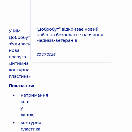
“Добробут” відкриває новий
У ММ
набір на безоплатне навчання
Добробут
медиків-ветеранів
з'явилась
нова
22.07.2026
послуга
«Інтимна
контурна
пластика»
Показання:
нетримання
сечі
у
жінок,
контурна
пластика