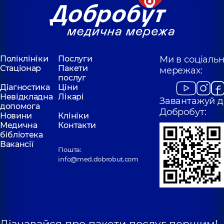
Поліклініки
Послуги
Ми в соціаль
Стаціонар
Пакети
мережах:
послуг
Діагностика
Ціни
Невідкладна
Лікарі
Завантажуй д
допомога
Добробут:
Новини
Клініки
Медична
Контакти
бібліотека
Вакансії
Пошта:
info@med.dobrobut.com
Дізнавайся про пакети послуг першим!