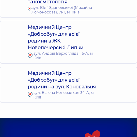
та косметологія
вул. Юлії Здановської (Михайла
Ломоносова), 71-Г, м. Київ
Медичний Центр
«Добробут» для всієї
родини в ЖК
Новопечерські Липки
вул. Андрія Верхогляда, 16-А, м.
Київ
Медичний Центр
«Добробут» для всієї
родини на вул. Коновальця
вул. Євгена Коновальця 34-А, м.
Київ