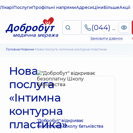
Лікарі
Послуги
Профільні напрями
Адреси
Ціни
Більше
Акції
(044) 495-2-888
Замовити дзвінок
Головна
Новини
Нова послуга «Інтимна контурна пластика»
Нова
послуга
«Інтимна
контурна
пластика»
"Добробут" відкриває
безоплатну Школу батьківства