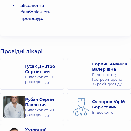
абсолютна
безболісність
процедур.
Провідні лікарі
Корень Анжела
Гусак Дмитро
Валеріївна
Сергійович
Ендоскопіст;
Ендоскопіст,
19
Гастроентеролог,
років досвіду
32 років досвіду
Рубан Сергій
Федоров Юрій
Павлович
Борисович
Ендоскопіст,
28
Ендоскопіст,
років досвіду
Хуторний