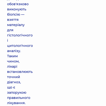
обов'язково
виконують
біопсію —
взяття
матеріалу
для
гістологічного
і
цитологічного
аналізу.
Таким
чином,
лікарі
встановлюють
точний
діагноз,
що є
запорукою
правильного
лікування.