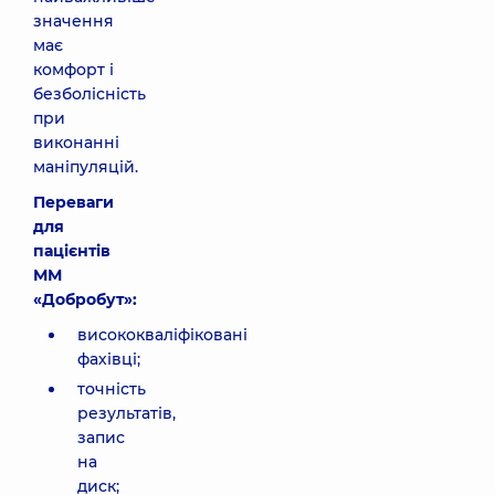
значення
має
комфорт і
безболісність
при
виконанні
маніпуляцій.
Переваги
для
пацієнтів
ММ
«Добробут»:
висококваліфіковані
фахівці;
точність
результатів,
запис
на
диск;