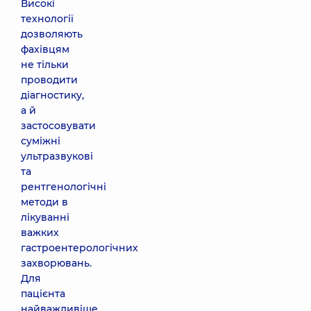
Високі
технології
дозволяють
фахівцям
не тільки
проводити
діагностику,
а й
застосовувати
суміжні
ультразвукові
та
рентгенологічні
методи в
лікуванні
важких
гастроентерологічних
захворювань.
Для
пацієнта
найважливіше