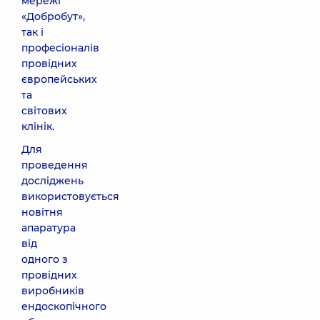
мережі
«Добробут»,
так і
професіоналів
провідних
європейських
та
світових
клінік.
Для
проведення
досліджень
використовується
новітня
апаратура
від
одного з
провідних
виробників
ендоскопічного