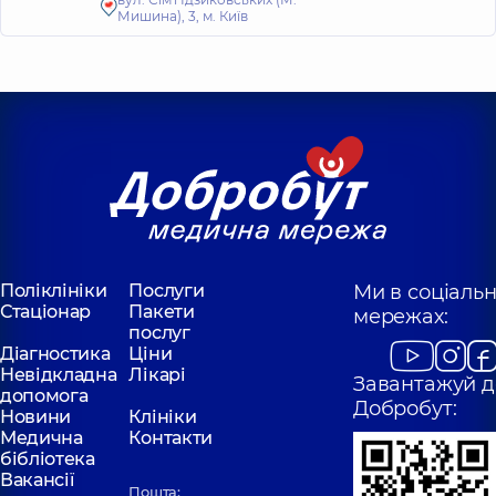
Мишина), 3, м. Київ
Поліклініки
Послуги
Ми в соціаль
Стаціонар
Пакети
мережах:
послуг
Діагностика
Ціни
Невідкладна
Лікарі
Завантажуй д
допомога
Добробут:
Новини
Клініки
Медична
Контакти
бібліотека
Вакансії
Пошта: