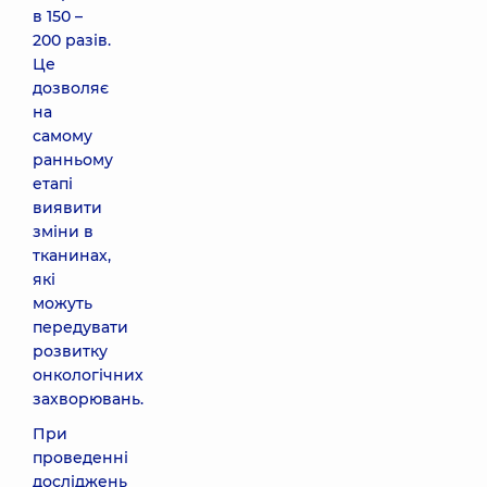
в 150 –
200 разів.
Це
дозволяє
на
самому
ранньому
етапі
виявити
зміни в
тканинах,
які
можуть
передувати
розвитку
онкологічних
захворювань.
При
проведенні
досліджень