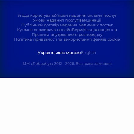
Угода користувача
Умови надання онлайн послуг
Умови надання послуг вакцинації
Публічний договір надання медичних послуг
Куточок споживача онлайн
Верифікація пацієнтів
Правила внутрішнього розпорядку
Політика приватності та використання файлів cookie
Українською мовою
English
ММ «Добробут» 2012 - 2026. Всі права захищені