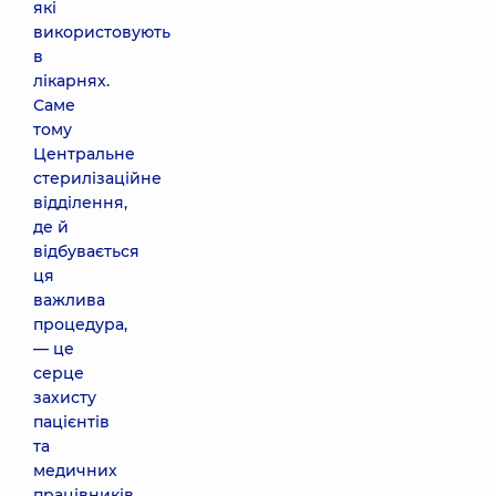
які
використовують
в
лікарнях.
Саме
тому
Центральне
стерилізаційне
відділення,
де й
відбувається
ця
важлива
процедура,
— це
серце
захисту
пацієнтів
та
медичних
працівників