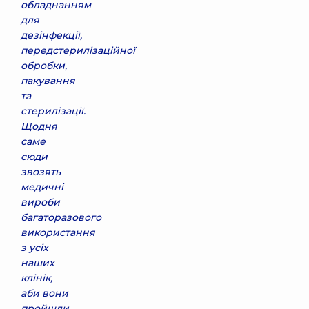
обладнанням
для
дезінфекції,
передстерилізаційної
обробки,
пакування
та
стерилізації.
Щодня
саме
сюди
звозять
медичні
вироби
багаторазового
використання
з усіх
наших
клінік,
аби вони
пройшли