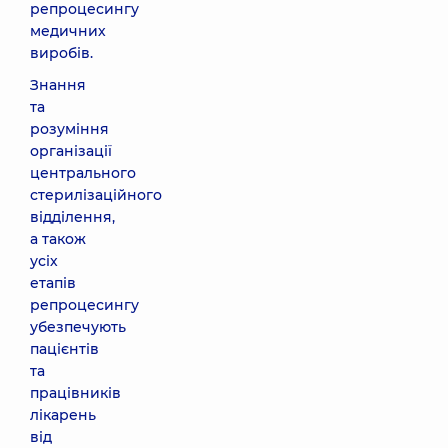
репроцесингу
медичних
виробів.
Знання
та
розуміння
організації
центрального
стерилізаційного
відділення,
а також
усіх
етапів
репроцесингу
убезпечують
пацієнтів
та
працівників
лікарень
від