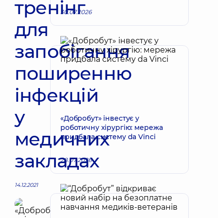
тренінг
30.07.2026
для
запобігання
поширенню
інфекцій
у
«Добробут» інвестує у
роботичну хірургію: мережа
медичних
придбала систему da Vinci
закладах
28.07.2026
14.12.2021