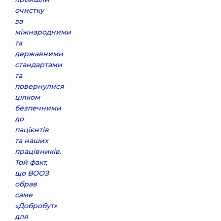
очистку
за
міжнародними
та
державними
стандартами
та
повернулися
цілком
безпечними
до
пацієнтів
та наших
працівників.
Той факт,
що ВООЗ
обрав
саме
«Добробут»
для