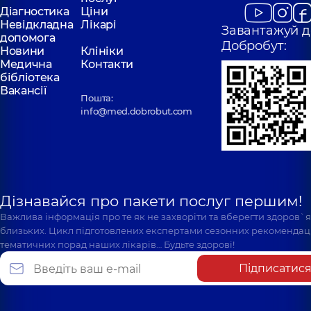
Діагностика
Ціни
Невідкладна
Лікарі
Завантажуй д
допомога
Добробут:
Новини
Клініки
Медична
Контакти
бібліотека
Вакансії
Пошта:
info@med.dobrobut.com
Дізнавайся про пакети послуг першим!
Важлива інформація про те як не захворіти та вберегти здоров`
близьких. Цикл підготовлених експертами сезонних рекомендаці
тематичних порад наших лікарів… Будьте здорові!
Підписатис