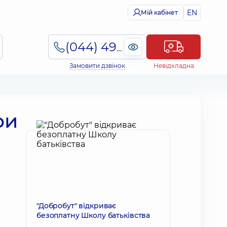
EN
Мій кабінет
(044) 495-2-888
Замовити дзвінок
Невідкладна
ри
"Добробут" відкриває
безоплатну Школу батьківства