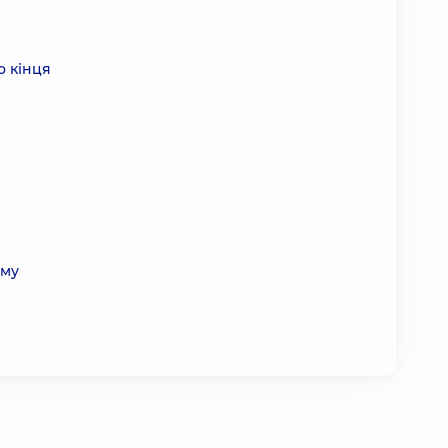
о кінця
ому