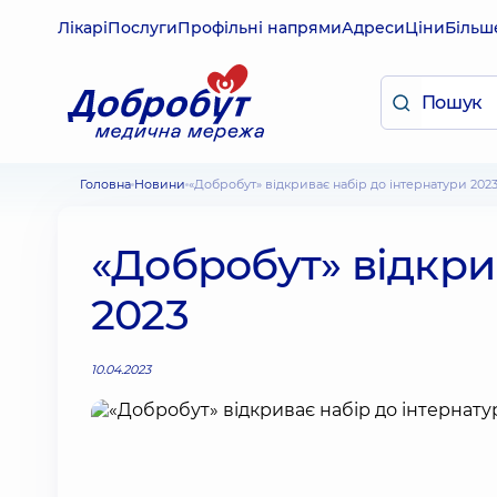
Лікарі
Послуги
Профільні напрями
Адреси
Ціни
Більш
Головна
Новини
«Добробут» відкриває набір до інтернатури 202
«Добробут» відкри
2023
10.04.2023