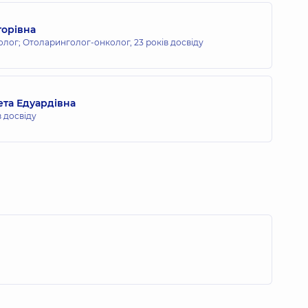
торівна
олог; Отоларинголог-онколог,
23 років досвіду
ета Едуардівна
в досвіду