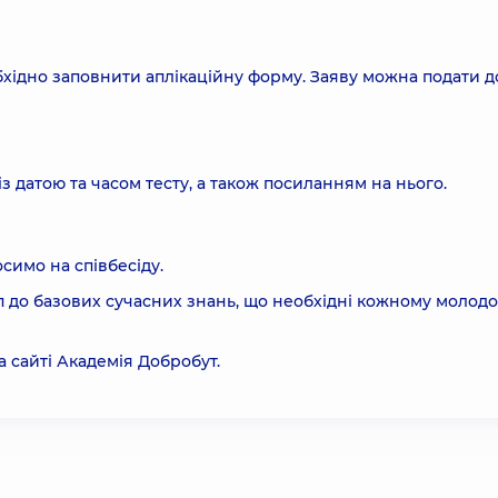
бхідно заповнити
аплікаційну форму
. Заяву можна подати д
із датою та часом тесту, а також посиланням на нього.
симо на співбесіду.
п до базових сучасних знань, що необхідні кожному молод
а сайті
Академія Добробут
.