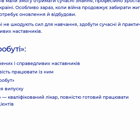
ів мали змогу отримати сучасні знання, професійно зроста
країні. Особливо зараз, коли війна продовжує забирати жит
потребує оновлення й відбудови.
і не шкодують сил для навчання, здобути сучасні й практи
ивих наставників.
обуті»:
чених і справедливих наставників
ість працювати із ним
бробут»
ля випуску
 — кваліфікований лікар, повністю готовий працювати
ієнтів