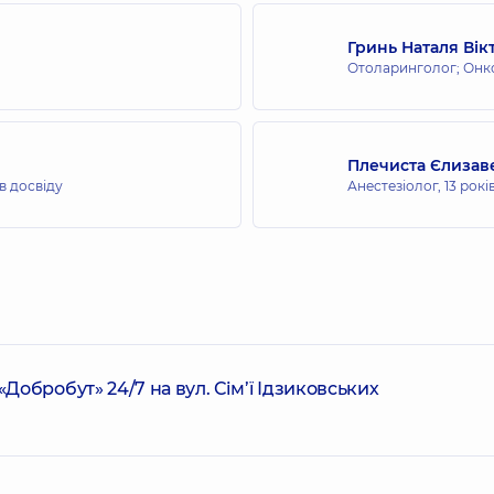
Гринь Наталя Вік
Отоларинголог; Онк
Плечиста Єлизав
в досвіду
Анестезіолог,
13 рокі
обробут» 24/7 на вул. Сім’ї Ідзиковських