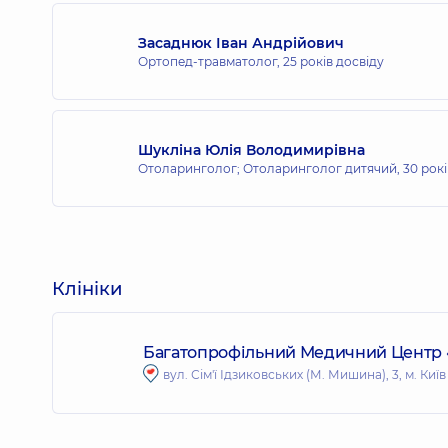
Засаднюк Іван Андрійович
Ортопед-травматолог,
25 років досвіду
Шукліна Юлія Володимирівна
Отоларинголог; Отоларинголог дитячий,
30 рокі
Клініки
Багатопрофільний Медичний Центр «Д
вул. Сім'ї Ідзиковських (М. Мишина), 3, м. Київ