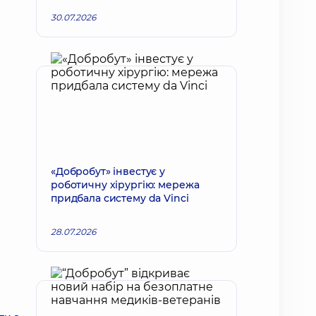
30.07.2026
«Добробут» інвестує у
роботичну хірургію: мережа
придбала систему da Vinci
28.07.2026