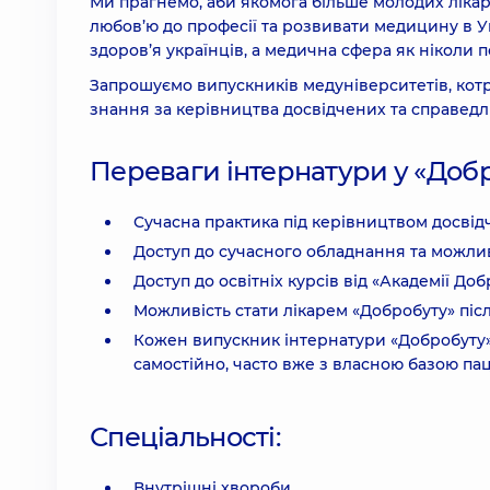
Ми прагнемо, аби якомога більше молодих лікар
любов’ю до професії та розвивати медицину в У
здоров’я українців, а медична сфера як ніколи 
Запрошуємо випускників медуніверситетів, котр
знання за керівництва досвідчених та справедл
Переваги інтернатури у «Добр
Сучасна практика під керівництвом досвід
Доступ до сучасного обладнання та можлив
Доступ до освітніх курсів від «Академії До
Можливість стати лікарем «Добробуту» піс
Кожен випускник інтернатури «Добробуту»
самостійно, часто вже з власною базою пац
Спеціальності:
Внутрішні хвороби