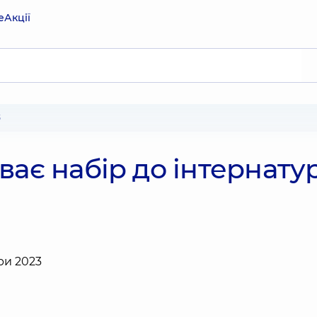
е
Акції
3
ває набір до інтернату