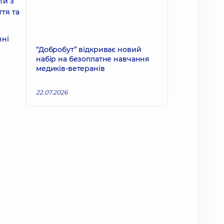
ти з
тя та
чні
“Добробут” відкриває новий
набір на безоплатне навчання
медиків-ветеранів
22.07.2026